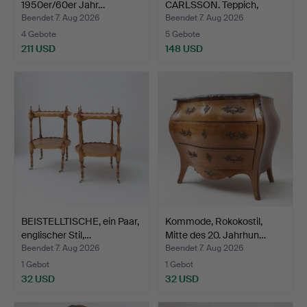
1950er/60er Jahr…
CARLSSON. Teppich,
Röllakan,…
Beendet 7. Aug 2026
Beendet 7. Aug 2026
4 Gebote
5 Gebote
211 USD
148 USD
BEISTELLTISCHE, ein Paar,
Kommode, Rokokostil,
englischer Stil,…
Mitte des 20. Jahrhun…
Beendet 7. Aug 2026
Beendet 7. Aug 2026
1 Gebot
1 Gebot
32 USD
32 USD