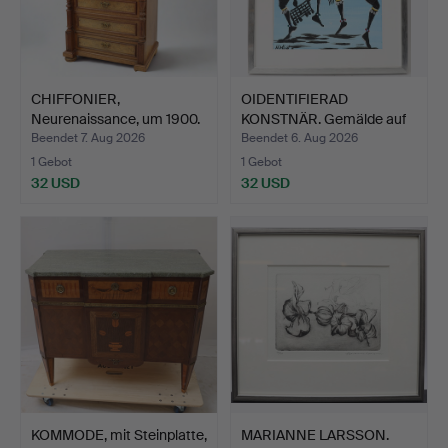
CHIFFONIER,
OIDENTIFIERAD
Neurenaissance, um 1900.
KONSTNÄR. Gemälde auf
Holzpl…
Beendet 7. Aug 2026
Beendet 6. Aug 2026
1 Gebot
1 Gebot
32 USD
32 USD
KOMMODE, mit Steinplatte,
MARIANNE LARSSON.