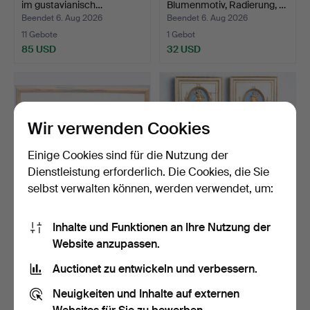
im gustavianisch…
Blumenmotiv, Radierung, …
Beendet 6. Aug 2026
Beendet 6. Aug 2026
11 Gebote
1 Gebot
85 USD
32 USD
Wir verwenden Cookies
Einige Cookies sind für die Nutzung der
Dienstleistung erforderlich. Die Cookies, die Sie
selbst verwalten können, werden verwendet, um:
JOHAN THUNBERG.
Spiegel, ein Paar,
Inhalte und Funktionen an Ihre Nutzung der
Figurenszene, signiert und…
ähnlich, gustavianisch,…
Website anzupassen.
Beendet 6. Aug 2026
Beendet 6. Aug 2026
1 Gebot
69 Gebote
Auctionet zu entwickeln und verbessern.
32 USD
4.958 USD
Neuigkeiten und Inhalte auf externen
Ausgewähltes