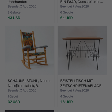
Jahrhundert.
EIN PAAR, Gussstein mit …
Beendet 7. Aug 2026
Beendet 7. Aug 2026
3 Gebote
6 Gebote
43 USD
64 USD
SCHAUKELSTUHL, Nesto,
BEISTELLTISCH MIT
Nässjö stolfabrik, B…
ZEITSCHRIFTENABLAGE,
Tea…
Beendet 7. Aug 2026
Beendet 7. Aug 2026
1 Gebot
4 Gebote
32 USD
48 USD