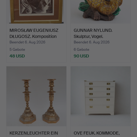
MIROSŁAW EUGENIUSZ
GUNNAR NYLUND.
DŁUGOSZ. Komposition
Skulptur, Vogel.
mi…
Beendet 6. Aug 2026
Beendet 6. Aug 2026
5 Gebote
6 Gebote
48 USD
90 USD
KERZENLEUCHTER EIN
OVE FEUK. KOMMODE,