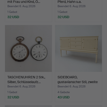
mit Frau und Kind, Ö…
Pferd, Hahn u.a.
Beendet 6. Aug 2026
Beendet 6. Aug 2026
1 Gebot
1 Gebot
32 USD
32 USD
TASCHENUHREN 2 Stk.,
SIDEBOARD,
Silber, Schlüsselaufz…
gustavianscher Stil, zweite
Häl…
Beendet 6. Aug 2026
Beendet 6. Aug 2026
1 Gebot
4 Gebote
32 USD
43 USD