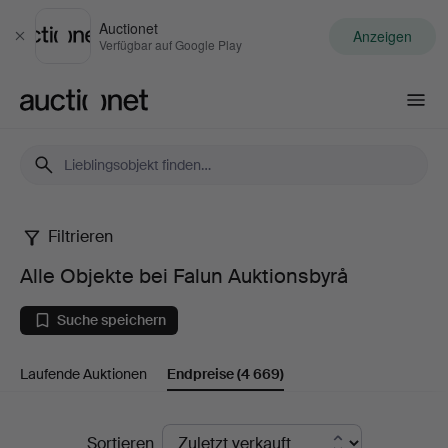
Auctionet
Anzeigen
Schließen
Verfügbar auf Google Play
Auctionet.com
Filtrieren
Alle
Alle Objekte bei Falun Auktionsbyrå
Objekte
Suche speichern
bei
Laufende Auktionen
Endpreise
(4 669)
Falun
Auktionsbyrå
Endpreise
Sortieren