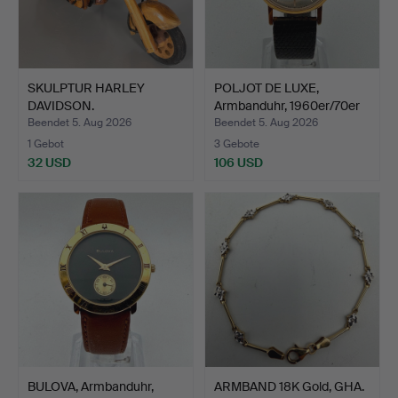
SKULPTUR HARLEY
POLJOT DE LUXE,
DAVIDSON.
Armbanduhr, 1960er/70er
Ja…
Beendet 5. Aug 2026
Beendet 5. Aug 2026
1 Gebot
3 Gebote
32 USD
106 USD
BULOVA, Armbanduhr,
ARMBAND 18K Gold, GHA.