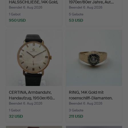
HALSSCHLIEẞE, 14K Gold,
1970er/80er Jahre, Aut…
gefasst m…
Beendet 6. Aug 2026
Beendet 6. Aug 2026
1 Gebot
5 Gebote
950 USD
53 USD
CERTINA, Armbanduhr,
RING, 14K Gold mit
Handaufzug, 1950er/60…
rosenschliff-Diamanten.
Beendet 6. Aug 2026
Beendet 6. Aug 2026
1 Gebot
3 Gebote
32 USD
211 USD