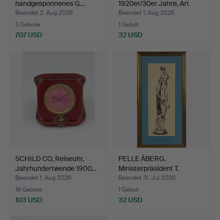
handgesponnenes G…
1920er/30er Jahre, Art
déco, H…
Beendet 2. Aug 2026
Beendet 1. Aug 2026
5 Gebote
1 Gebot
707 USD
32 USD
SCHILD CO, Reiseuhr,
PELLE ÅBERG.
Jahrhundertwende 1900…
Ministerpräsident T.
Erlander…
Beendet 1. Aug 2026
Beendet 31. Jul 2026
16 Gebote
1 Gebot
103 USD
32 USD