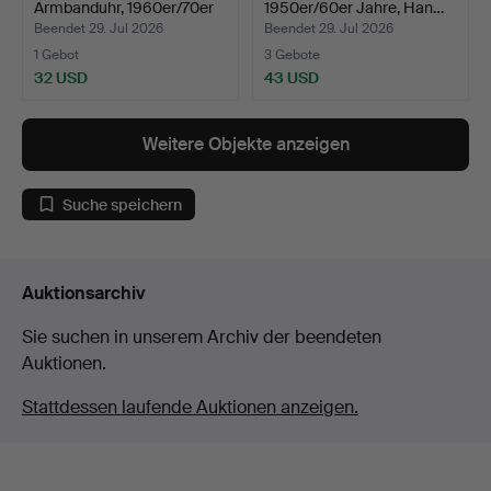
Armbanduhr, 1960er/70er
1950er/60er Jahre, Han…
Jahre…
Beendet 29. Jul 2026
Beendet 29. Jul 2026
1 Gebot
3 Gebote
32 USD
43 USD
Weitere Objekte anzeigen
Suche speichern
Auktionsarchiv
Sie suchen in unserem Archiv der beendeten
Auktionen.
Stattdessen laufende Auktionen anzeigen.