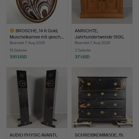
BROSCHE, 14 K Gold,
ANRICHTE,
Muschelkamee mit gesch…
Jahrhundertwende 1900,
Jugendsti…
Beendet 7. Aug 2026
Beendet 7. Aug 2026
13 Gebote
2 Gebote
391 USD
37 USD
Ausgewähltes
Objekt
AUDIO PHYSIC AVANTI,
SCHREIBKOMMODE, 19.