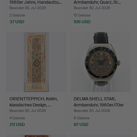
1960er Jahre, Handaufzu…
Armbanduhr, Quarz, St…
Beendet 30. Jul 2026
Beendet 30. Jul 2026
2 Gebote
15 Gebote
37 USD
106 USD
ORIENTTEPPICH, Kelim,
DELMA SHELL STAR,
klassisches Design, …
Armbanduhr, 1960er/70er
…
Beendet 30. Jul 2026
Beendet 30. Jul 2026
4 Gebote
8 Gebote
211 USD
87 USD