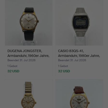
DUGENA JONGSTER,
CASIO 83QS-41,
Armbanduhr, 1960er Jahre,
Armbanduhr, 1980er Jahre,
…
Q…
Beendet 31. Jul 2026
Beendet 31. Jul 2026
1 Gebot
1 Gebot
32 USD
32 USD