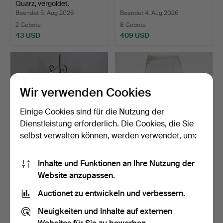
Quarz, vergoldet.
Beendet 5. Aug 2026
Beendet 4. Aug 2026
2 Gebote
8 Gebote
43 USD
409 USD
Wir verwenden Cookies
Einige Cookies sind für die Nutzung der
Dienstleistung erforderlich. Die Cookies, die Sie
selbst verwalten können, werden verwendet, um:
STEHLAMPE,
BROSCHE, 18K Gold, Motiv
Inhalte und Funktionen an Ihre Nutzung der
geschmiedet, Mitte 20. Jh.,
der heiligen Ragn…
Website anzupassen.
grü…
Beendet 4. Aug 2026
Beendet 4. Aug 2026
1 Gebot
8 Gebote
Auctionet zu entwickeln und verbessern.
32 USD
204 USD
Neuigkeiten und Inhalte auf externen