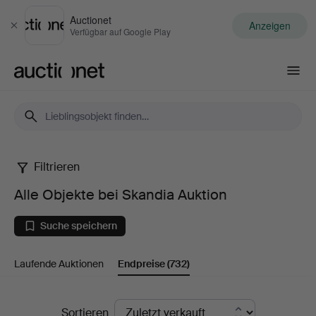
Auctionet
Anzeigen
Schließen
Verfügbar auf Google Play
Auctionet.com
Filtrieren
Alle
Alle Objekte bei Skandia Auktion
Objekte
Suche speichern
bei
Laufende Auktionen
Endpreise
(732)
Skandia
Auktion
Endpreise
Sortieren