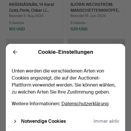
KRÅSNÅSNÅN, 14 Karat
BJÖRN WECKSTRÖM.
Gold, Perle, Oskar Li…
MANSCHETTENKNÖPFE,
Elefan…
Beendet 5. Aug 2024
Beendet 15. Jun 2024
5 Gebote
9 Gebote
162 USD
520 USD
Cookie-Einstellungen
Back
Unten werden die verschiedenen Arten von
Cookies angezeigt, die auf der Auctionet-
Plattform verwendet werden. Sie können wählen,
zu welchen Arten Sie Ihre Zustimmung geben.
Manschettenknöpfe,
BJÖRN WECKSTRÖM. Ein
Weitere Informationen:
Datenschutzerklärung
facettierte Aquamarine,…
Paar Polaris-Manschet…
Beendet 14. Mär 2024
Beendet 21. Feb 2024
Notwendige Cookies
Immer aktiv
10 Gebote
8 Gebote
463 USD
309 USD