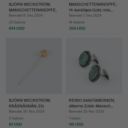
BJÖRN WECKSTRÖM.
MANSCHETTENKNÖPFE,
MANSCHETTENKNÖPFE,
14-karätiges Gold, rote…
Trollw…
Beendet 8. Dez 2024
Beendet 7. Dez 2024
23 Gebote
18 Gebote
814 USD
266 USD
BJÖRN WECKSTRÖM.
REINO SAASTAMOINEN,
KRÅSNÅSNÅN, Ein
silberne Zoisit-Mansch…
magisches…
Beendet 30. Nov 2024
Beendet 29. Nov 2024
5 Gebote
1 Gebot
81 USD
116 USD