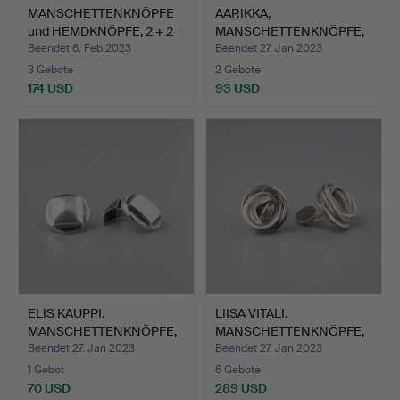
MANSCHETTENKNÖPFE
AARIKKA,
und HEMDKNÖPFE, 2 + 2
MANSCHETTENKNÖPFE,
St…
Silber, Helsin…
Beendet 6. Feb 2023
Beendet 27. Jan 2023
3 Gebote
2 Gebote
174 USD
93 USD
ELIS KAUPPI.
LIISA VITALI.
MANSCHETTENKNÖPFE,
MANSCHETTENKNÖPFE,
Silber, Ku…
Silber, K…
Beendet 27. Jan 2023
Beendet 27. Jan 2023
1 Gebot
6 Gebote
70 USD
289 USD