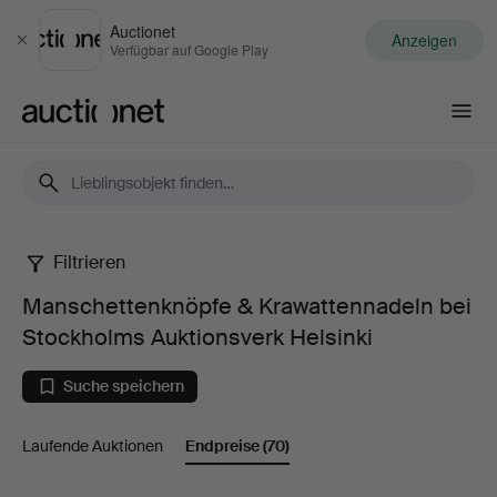
Auctionet
Anzeigen
Schließen
Verfügbar auf Google Play
Auctionet.com
Filtrieren
Manschettenknöpfe
Manschettenknöpfe & Krawattennadeln bei
&
Stockholms Auktionsverk Helsinki
Krawattennadeln
Suche speichern
bei
Laufende Auktionen
Endpreise
(70)
Stockholms