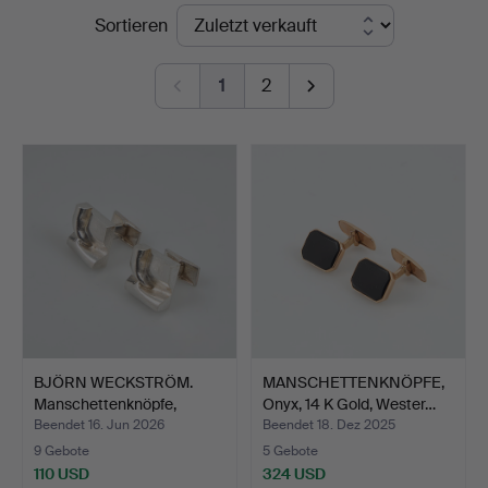
Endpreise
Sortieren
Auktionsverk
Helsinki
1
2
BJÖRN WECKSTRÖM.
MANSCHETTENKNÖPFE,
Manschettenknöpfe,
Onyx, 14 K Gold, Wester…
"Polar…
Beendet 16. Jun 2026
Beendet 18. Dez 2025
9 Gebote
5 Gebote
110 USD
324 USD