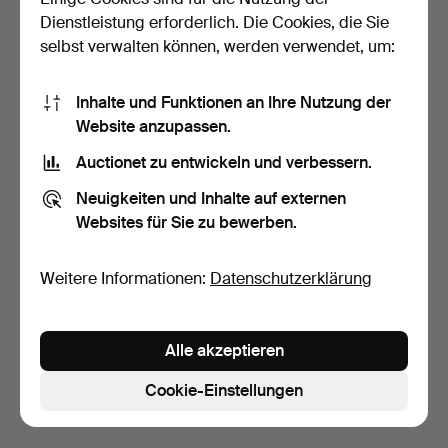
Dienstleistung erforderlich. Die Cookies, die Sie
selbst verwalten können, werden verwendet, um:
Inhalte und Funktionen an Ihre Nutzung der
Website anzupassen.
Auctionet zu entwickeln und verbessern.
MANSCHETTENKNÖPFE, 1
MANSCHETTKNÖPFE
Neuigkeiten und Inhalte auf externen
Paar, Lapislazuli und…
UND HEMDKNÖPFE, 18K
Websites für Sie zu bewerben.
Gold, …
9 Tage
9 Tage
1 Gebot
1 Gebot
211 USD
158 USD
Weitere Informationen:
Datenschutzerklärung
Suche speichern
Alle akzeptieren
Sie können auch in
Beendete Auktionen aus unserem
Archiv
suchen.
Cookie-Einstellungen