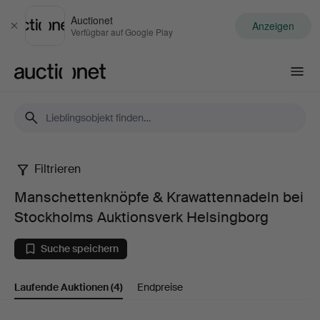
Auctionet
Anzeigen
Schließen
Verfügbar auf Google Play
Auctionet.com
Filtrieren
Manschettenknöpfe
Manschettenknöpfe & Krawattennadeln bei
&
Stockholms Auktionsverk Helsingborg
Krawattennadeln
Suche speichern
bei
Laufende Auktionen
(4)
Endpreise
Stockholms