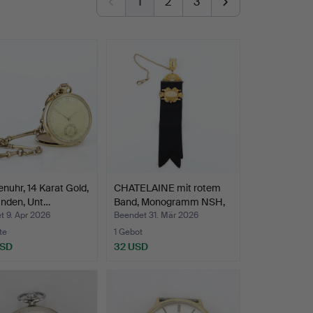
1
2
3
nuhr, 14 Karat Gold,
CHATELAINE mit rotem
unden, Unt…
Band, Monogramm NSH,
…
t 9. Apr 2026
Beendet 31. Mär 2026
te
1 Gebot
USD
32 USD