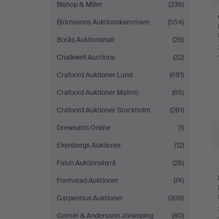
Bishop & Miller
(236)
Björnssons Auktionskammare
(554)
Borås Auktionshall
(26)
Chalkwell Auctions
(32)
Crafoord Auktioner Lund
(691)
Crafoord Auktioner Malmö
(66)
Crafoord Auktioner Stockholm
(261)
Dreweatts Online
(1)
Ekenbergs Auktioner
(12)
Falun Auktionsbyrå
(26)
Formstad Auktioner
(74)
Garpenhus Auktioner
(309)
Gomér & Andersson Jönköping
(80)