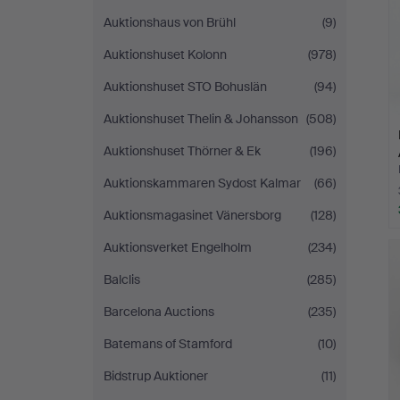
Auktionshaus von Brühl
(9)
Auktionshuset Kolonn
(978)
Auktionshuset STO Bohuslän
(94)
Auktionshuset Thelin & Johansson
(508)
Auktionshuset Thörner & Ek
(196)
Auktionskammaren Sydost Kalmar
(66)
Auktionsmagasinet Vänersborg
(128)
Auktionsverket Engelholm
(234)
Balclis
(285)
Barcelona Auctions
(235)
Batemans of Stamford
(10)
Bidstrup Auktioner
(11)