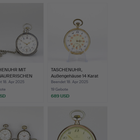
HENUHR MIT
TASCHENUHR,
MAURERISCHEN
Außengehäuse 14 Karat
OLEN, …
Gold, em…
t 18. Apr 2025
Beendet 18. Apr 2025
ote
19 Gebote
USD
689 USD