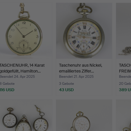
TASCHENUHR, 14 Karat
Taschenuhr aus Nickel,
TASC
goldgefüllt, Hamilton…
emailliertes Ziffer…
FREI
SYMB
Beendet 24. Apr 2025
Beendet 21. Apr 2025
Beende
8 Gebote
3 Gebote
20 Geb
116 USD
43 USD
389 