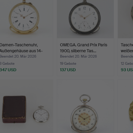
Damen-Taschenuhr,
OMEGA. Grand Prix Paris
Tasche
Außengehäuse aus 14-
1900, silberne Tas…
weißem
karä…
Beendet 20. Mär 2026
Beendet 20. Mär 2026
Beende
3 Gebote
19 Gebote
12 Geb
347 USD
137 USD
93 U