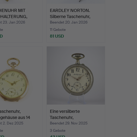
HENUHR MIT
EARDLEY NORTON.
HALTERUNG,
Silberne Taschenuhr,
farben…
Londo…
t 23. Jan 2026
Beendet 20. Jan 2026
te
11 Gebote
SD
81 USD
aschenuhr,
Eine versilberte
gehäuse aus 14
Taschenuhr,
…
antimagnetisc…
t 2. Dez 2025
Beendet 29. Nov 2025
te
3 Gebote
SD
43 USD