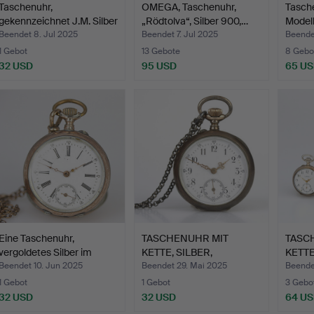
Taschenuhr,
OMEGA, Taschenuhr,
Tasche
gekennzeichnet J.M. Silber
„Rödtolva“, Silber 900,…
Modell
im …
Beendet 8. Jul 2025
Beendet 7. Jul 2025
Beendet
1 Gebot
13 Gebote
8 Gebo
32 USD
95 USD
65 U
Eine Taschenuhr,
TASCHENUHR MIT
TASC
vergoldetes Silber im
KETTE, SILBER,
KETTE,
Auß…
SEKUNDENUNTE…
Bec…
Beendet 10. Jun 2025
Beendet 29. Mai 2025
Beende
1 Gebot
1 Gebot
3 Gebo
32 USD
32 USD
64 U