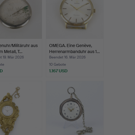
nuhr/Militäruhr aus
OMEGA. Eine Genève,
 Metall, T…
Herrenarmbanduhr aus 1…
t 19. Mär 2026
Beendet 16. Mär 2026
ote
10 Gebote
SD
1.167 USD