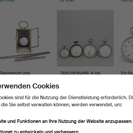
Taschenuhr und
TASCHENUHR, 4-tlg.
Ein S
Taschenuhrenständer,
Silber, Schweiz, die We…
und M
erwenden Cookies
Silber…
Beendet 7. Nov 2025
Beendet 10. Okt 2025
Beende
7 Gebote
5 Gebote
8 Gebo
ookies sind für die Nutzung der Dienstleistung erforderlich. D
59 USD
74 USD
116 U
 die Sie selbst verwalten können, werden verwendet, um:
alte und Funktionen an Ihre Nutzung der Website anzupassen.
tionet zu entwickeln und verbessern.