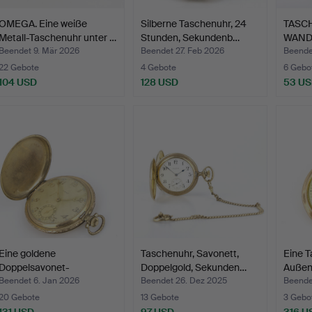
OMEGA. Eine weiße
Silberne Taschenuhr, 24
TASC
Metall-Taschenuhr unter …
Stunden, Sekundenb…
WAND
silber
Beendet 9. Mär 2026
Beendet 27. Feb 2026
Beende
22 Gebote
4 Gebote
6 Gebo
104 USD
128 USD
53 U
Eine goldene
Taschenuhr, Savonett,
Eine T
Doppelsavonet-
Doppelgold, Sekunden…
Außen
Taschenuhr aus …
Karat
Beendet 6. Jan 2026
Beendet 26. Dez 2025
Beende
20 Gebote
13 Gebote
3 Gebo
131 USD
97 USD
316 U