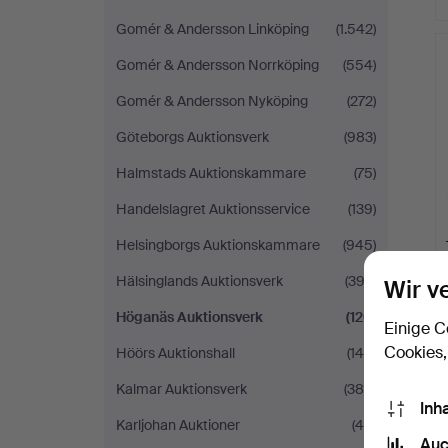
Gomér & Andersson Linköping
(1.542)
Gomér & Andersson Norrköping
(554)
Gomér & Andersson Nyköping
(272)
Göteborgs Auktionsverk
(983)
Halmstads Auktionskammare
(75)
Handelslagret Auktionsservice
(139)
Helsingborgs Auktionskammare
(945)
Hälsinglands Auktionsverk
(393)
Wir v
Höganäs Auktionsverk
(120)
Einige C
Cookies,
Höörs Auktionshall
(145)
Kalmar Auktionsverk
(388)
Inh
Karljohan Auktioner
(49)
Auc