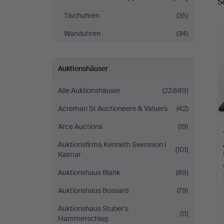
S
Tischuhren
(35)
Wanduhren
(34)
Auktionshäuser
Alle Auktionshäuser
(22.689)
Acreman St Auctioneers & Valuers
(42)
Arce Auctions
(19)
Auktionsfirma Kenneth Svensson i
(101)
Kalmar
Auktionshaus Blank
(89)
Auktionshaus Bossard
(79)
Auktionshaus Stuber's
(11)
Hammerschlag