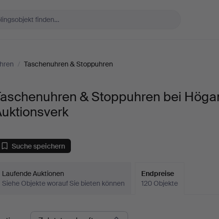
hren
/
Taschenuhren & Stoppuhren
Taschenuhren & Stoppuhren bei Höga
Auktionsverk
Suche speichern
Laufende Auktionen
Endpreise
Siehe Objekte worauf Sie bieten können
120 Objekte
ndpreise