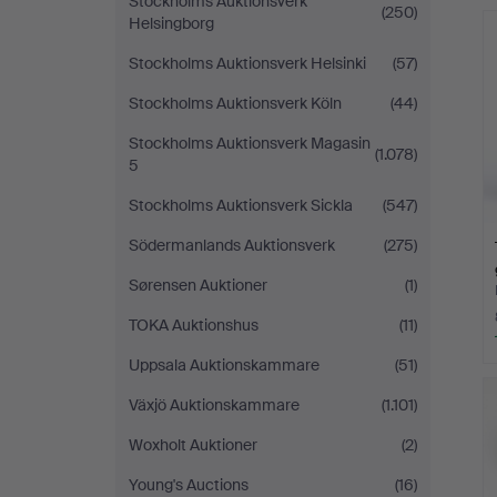
Stockholms Auktionsverk
(250)
Helsingborg
Stockholms Auktionsverk Helsinki
(57)
Stockholms Auktionsverk Köln
(44)
Stockholms Auktionsverk Magasin
(1.078)
5
Stockholms Auktionsverk Sickla
(547)
Södermanlands Auktionsverk
(275)
Sørensen Auktioner
(1)
TOKA Auktionshus
(11)
Uppsala Auktionskammare
(51)
Växjö Auktionskammare
(1.101)
Woxholt Auktioner
(2)
Young's Auctions
(16)