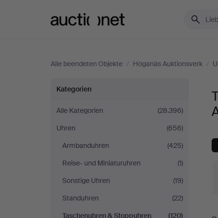
Auctionet.com
Alle beendeten Objekte
/
Höganäs Auktionsverk
/
U
Taschenuhren
Kategorien
&
Alle Kategorien
(28.396)
Uhren
(656)
Stoppuhren
Armbanduhren
(425)
bei
Reise- und Miniaturuhren
(1)
Höganäs
Sonstige Uhren
(19)
Standuhren
(22)
Auktionsverk
E
Taschenuhren & Stoppuhren
(120)