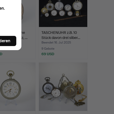
en.
. Eine silberne
TASCHENUHR z.B. 10
nuhr, Schweiz, …
Stück davon drei silber…
tieren
 27. Jul 2025
Beendet 16. Jul 2025
te
9 Gebote
SD
69 USD