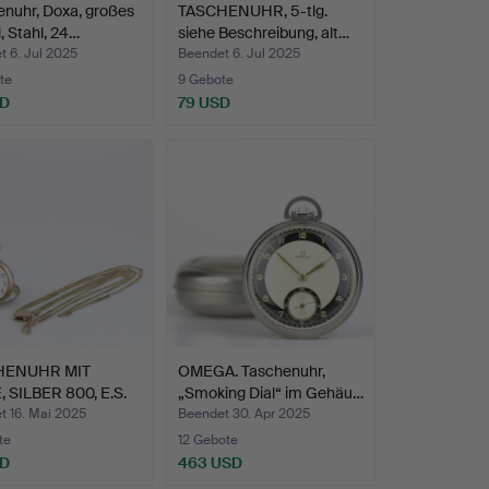
nuhr, Doxa, großes
TASCHENUHR, 5-tlg.
, Stahl, 24…
siehe Beschreibung, alt…
 6. Jul 2025
Beendet 6. Jul 2025
te
9 Gebote
SD
79 USD
HENUHR MIT
OMEGA. Taschenuhr,
 SILBER 800, E.S.
„Smoking Dial“ im Gehäu…
t 16. Mai 2025
Beendet 30. Apr 2025
te
12 Gebote
SD
463 USD