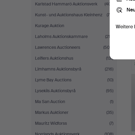
Karlstad Hammarö Auktionsverk
(401)
Neu
Kunst- und Auktionshaus Kleinhenz
(75)
Kurage Auktion
(1)
Weitere 
Laholms Auktionskammare
(212)
Lawrences Auctioneers
(500)
Leiflers Auktionshus
(131)
Limhamns Auktionsbyrå
(216)
Lyme Bay Auctions
(10)
Lysekils Auktionsbyrå
(95)
Ma San Auction
(1)
Markus Auktioner
(35)
Mauritz Widforss
(7)
Norrlands Auktionsverk
(108)