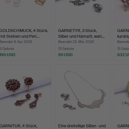
GOLDSCHMUCK, 4 Stück,
GARNETYR, 3 Stück,
GARNI
mit Steinen und Perl…
Silber und Hämatit, wah…
karäti
Beendet 9. Apr 2026
Beendet 23. Mär 2026
Beende
5 Gebote
13 Gebote
13 Geb
190 USD
90 USD
632 
GARNITUR, 4 Stück,
Eine dreiteilige Silber- und
GARNI