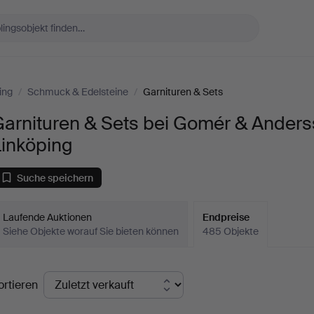
ing
/
Schmuck & Edelsteine
/
Garnituren & Sets
Garnituren & Sets bei Gomér & Ander
Linköping
Suche speichern
Laufende Auktionen
Endpreise
Siehe Objekte worauf Sie bieten können
485 Objekte
ndpreise
ortieren