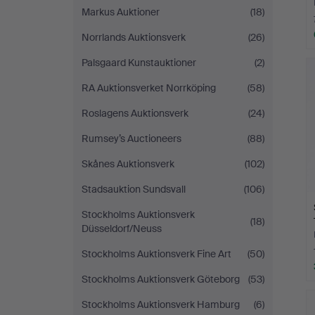
Markus Auktioner
(18)
Norrlands Auktionsverk
(26)
Palsgaard Kunstauktioner
(2)
RA Auktionsverket Norrköping
(58)
Roslagens Auktionsverk
(24)
Rumsey’s Auctioneers
(88)
Skånes Auktionsverk
(102)
Stadsauktion Sundsvall
(106)
Stockholms Auktionsverk
(18)
Düsseldorf/Neuss
Stockholms Auktionsverk Fine Art
(50)
Stockholms Auktionsverk Göteborg
(53)
Stockholms Auktionsverk Hamburg
(6)