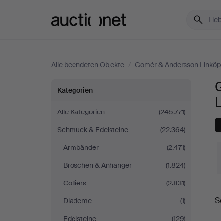
Auctionet.com
Alle beendeten Objekte
/
Gomér & Andersson Linköp
Garnituren
Kategorien
&
Alle Kategorien
(245.771)
Schmuck & Edelsteine
(22.364)
Sets
Armbänder
(2.471)
bei
Broschen & Anhänger
(1.824)
Gomér
Colliers
(2.831)
E
S
Diademe
(1)
&
Edelsteine
(129)