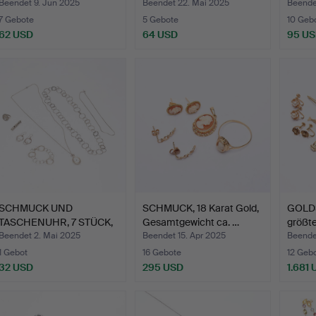
Bergkrista…
Beendet 9. Jun 2025
Beendet 22. Mai 2025
Beende
7 Gebote
5 Gebote
10 Geb
62 USD
64 USD
95 U
SCHMUCK UND
SCHMUCK, 18 Karat Gold,
GOLD
TASCHENUHR, 7 STÜCK,
Gesamtgewicht ca. …
größte
B.LA. Sil…
Gesa
Beendet 2. Mai 2025
Beendet 15. Apr 2025
Beendet
1 Gebot
16 Gebote
12 Geb
32 USD
295 USD
1.681