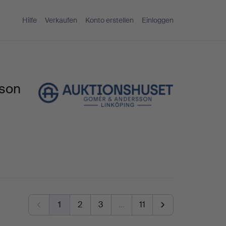
Hilfe
Verkaufen
Konto erstellen
Einloggen
sson
1
2
3
…
11