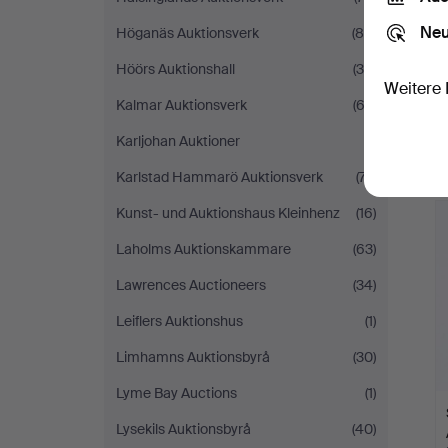
Neu
Höganäs Auktionsverk
(88)
Höörs Auktionshall
(35)
Weitere 
Kalmar Auktionsverk
(62)
Karljohan Auktioner
(1)
Karlstad Hammarö Auktionsverk
(77)
Kunst- und Auktionshaus Kleinhenz
(16)
Laholms Auktionskammare
(63)
Lawrences Auctioneers
(34)
Leiflers Auktionshus
(1)
Limhamns Auktionsbyrå
(30)
Lyme Bay Auctions
(1)
Lysekils Auktionsbyrå
(40)