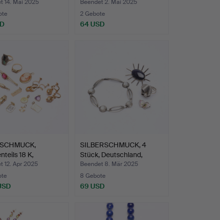
t 14. Mai 2025
Beendet 2. Mai 2025
ote
2 Gebote
SD
64 USD
SCHMUCK,
SILBERSCHMUCK, 4
nteils 18 K,
Stück, Deutschland,
mtgewi…
Schwe…
 12. Apr 2025
Beendet 8. Mär 2025
ote
8 Gebote
 USD
69 USD