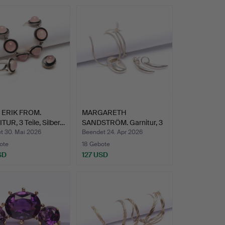
 ERIK FROM.
MARGARETH
UR, 3 Teile, Silber…
SANDSTRÖM. Garnitur, 3
Teile, Si…
t 30. Mai 2026
Beendet 24. Apr 2026
ote
18 Gebote
SD
127 USD