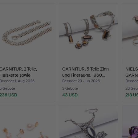
GARNITUR, 2 Teile,
GARNITUR, 5 Teile Zinn
NIELS
Halskette sowie
und Tigerauge, 1960…
GARNIT
Armband…
Beendet 1. Aug 2026
Beendet 29. Jun 2026
Beende
5 Gebote
3 Gebote
26 Geb
236 USD
43 USD
213 U