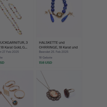
UCKGARNITUR, 3
HALSKETTE und
 18 Karat Gold, G…
OHRRINGE, 18 Karat und
9 Kar…
t 27. Feb 2025
Beendet 25. Feb 2025
te
18 Gebote
USD
158 USD