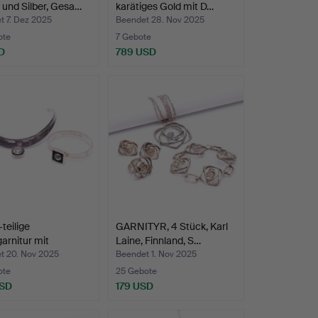
 und Silber, Gesa…
karätiges Gold mit D…
t 7. Dez 2025
Beendet 28. Nov 2025
ote
7 Gebote
D
789 USD
-teilige
GARNITYR, 4 Stück, Karl
garnitur mit
Laine, Finnland, S…
is…
t 20. Nov 2025
Beendet 1. Nov 2025
ote
25 Gebote
USD
179 USD