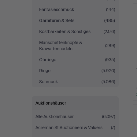
Andersson
Fantasieschmuck
(144)
Linköping
Garnituren & Sets
(485)
Kostbarkeiten & Sonstiges
(2.176)
Manschettenknöpfe &
(289)
Krawattennadeln
Ohrringe
(935)
Ringe
(5.920)
Schmuck
(5.086)
Auktionshäuser
Alle Auktionshäuser
(6.097)
Acreman St Auctioneers & Valuers
(7)