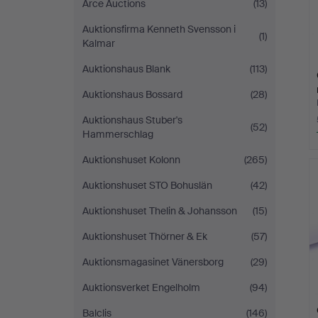
Arce Auctions
(13)
Auktionsfirma Kenneth Svensson i
(1)
Kalmar
Auktionshaus Blank
(113)
Auktionshaus Bossard
(28)
Auktionshaus Stuber's
(52)
Hammerschlag
Auktionshuset Kolonn
(265)
Auktionshuset STO Bohuslän
(42)
Auktionshuset Thelin & Johansson
(15)
Auktionshuset Thörner & Ek
(57)
Auktionsmagasinet Vänersborg
(29)
Auktionsverket Engelholm
(94)
Balclis
(146)