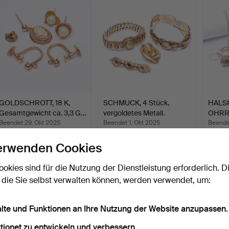
GOLDSCHROTT, 18 K,
SCHMUCK, 4 Stück,
HALSK
Gesamtgewicht ca. 3,3 G…
vergoldetes Metall.
OHRRI
Ename
Beendet 29. Okt 2025
Beendet 1. Okt 2025
Beende
6 Gebote
2 Gebote
15 Geb
erwenden Cookies
211 USD
37 USD
116 U
ookies sind für die Nutzung der Dienstleistung erforderlich. D
 die Sie selbst verwalten können, werden verwendet, um:
alte und Funktionen an Ihre Nutzung der Website anzupassen.
tionet zu entwickeln und verbessern.