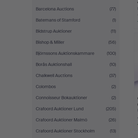
Barcelona Auctions
(77)
Batemans of Stamford
(1)
Bidstrup Auktioner
(11)
Bishop & Miller
(56)
Björnssons Auktionskammare
(100)
Borås Auktionshall
(10)
Chalkwell Auctions
(37)
Colombos
(2)
Connoisseur Bokauktioner
(2)
Crafoord Auktioner Lund
(205)
Crafoord Auktioner Malmö
(26)
Crafoord Auktioner Stockholm
(13)