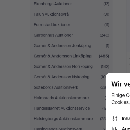
Ekenbergs Auktioner
(13)
Falun Auktionsbyrå
(31)
Formstad Auktioner
(11)
Garpenhus Auktioner
(240)
Gomér & Andersson Jönköping
(1)
Gomér & Andersson Linköping
(485)
Gomér & Andersson Norrköping
(182)
Gomér & Andersson Nyköping
(100)
Wir v
Göteborgs Auktionsverk
(287)
Einige C
Halmstads Auktionskammare
(4)
Cookies,
Handelslagret Auktionsservice
(171)
Inh
Helsingborgs Auktionskammare
(253)
Auc
Hälsinglands Auktionsverk
(78)