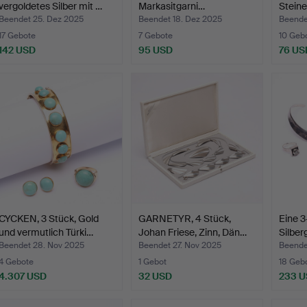
vergoldetes Silber mit …
Markasitgarni…
Steine
Beendet 25. Dez 2025
Beendet 18. Dez 2025
Beende
17 Gebote
7 Gebote
10 Geb
142 USD
95 USD
76 US
CYCKEN, 3 Stück, Gold
GARNETYR, 4 Stück,
Eine 3
und vermutlich Türki…
Johan Friese, Zinn, Dän…
Silber
Bergkr
Beendet 28. Nov 2025
Beendet 27. Nov 2025
Beende
4 Gebote
1 Gebot
18 Geb
4.307 USD
32 USD
233 