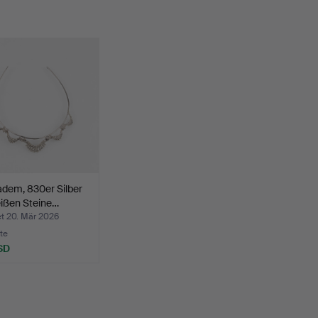
adem, 830er Silber
ißen Steine…
t 20. Mär 2026
te
SD