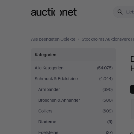
Auctionet.com
Alle beendeten Objekte
/
Stockholms Auktionsverk H
Diademe
Kategorien
bei
Alle Kategorien
(54.075)
Schmuck & Edelsteine
(4.044)
Stockholms
Armbänder
(690)
Auktionsverk
Broschen & Anhänger
(580)
Helsingborg
Colliers
(609)
Diademe
(3)
E
Edelsteine
(37)