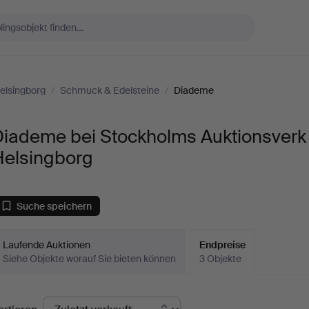
elsingborg
/
Schmuck & Edelsteine
/
Diademe
Diademe bei Stockholms Auktionsverk
Helsingborg
Suche speichern
Laufende Auktionen
Endpreise
Siehe Objekte worauf Sie bieten können
3 Objekte
ndpreise