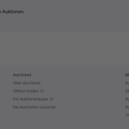
n Auktionen.
Auctionet
M
Über Auctionet
A
Offene Stellen
D
Für Auktionshäuser
A
Die Auctionet-Garantie
Kü
T