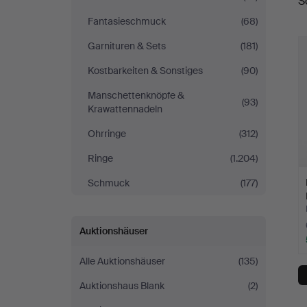
S
Fantasieschmuck
(68)
Garnituren & Sets
(181)
Kostbarkeiten & Sonstiges
(90)
Manschettenknöpfe &
(93)
Krawattennadeln
Ohrringe
(312)
Ringe
(1.204)
Schmuck
(177)
Auktionshäuser
Alle Auktionshäuser
(135)
Auktionshaus Blank
(2)