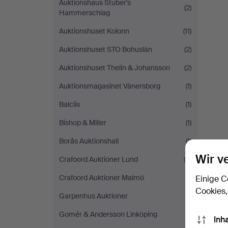
Auktionshaus Stuber's
(2)
Hammerschlag
Auktionshuset Kolonn
(11)
Auktionshuset STO Bohuslän
(2)
Auktionshuset Thelin & Johansson
(2)
Auktionsmagasinet Vänersborg
(1)
Balclis
(1)
Bishop & Miller
(1)
Borås Auktionshall
(1)
Wir v
Crafoord Auktioner Lund
(5)
Crafoord Auktioner Malmö
(1)
Einige C
Cookies,
Garpenhus Auktioner
(1)
Gomér & Andersson Linköping
(1)
Inh