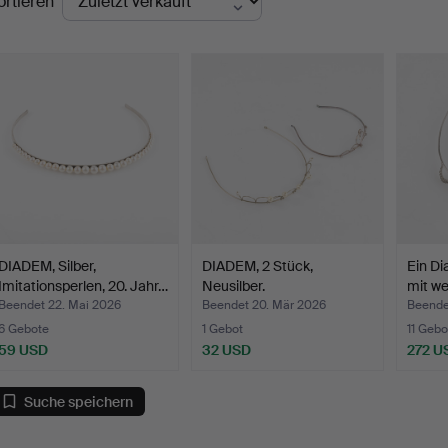
ortieren
DIADEM, Silber,
DIADEM, 2 Stück,
Ein Di
Imitationsperlen, 20. Jahr…
Neusilber.
mit we
Beendet 22. Mai 2026
Beendet 20. Mär 2026
Beende
6 Gebote
1 Gebot
11 Gebo
59 USD
32 USD
272 U
Suche speichern