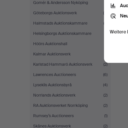
Gomér & Andersson Nyköping
(1)
Auc
Göteborgs Auktionsverk
(5)
Neu
Halmstads Auktionskammare
(2)
Weitere 
Helsingborgs Auktionskammare
(1)
Höörs Auktionshall
(1)
Kalmar Auktionsverk
(1)
Karlstad Hammarö Auktionsverk
(2)
Lawrences Auctioneers
(6)
Lysekils Auktionsbyrå
(4)
Norrlands Auktionsverk
(2)
RA Auktionsverket Norrköping
(2)
Rumsey’s Auctioneers
(1)
Skånes Auktionsverk
(2)