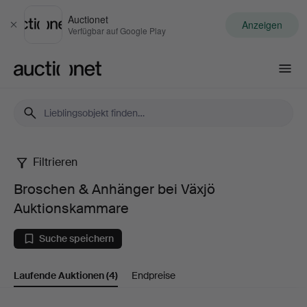
Auctionet
Anzeigen
Schließen
Verfügbar auf Google Play
Auctionet.com
Filtrieren
Broschen
Broschen & Anhänger bei Växjö
&
Auktionskammare
Anhänger
Suche speichern
bei
Laufende Auktionen
(4)
Endpreise
Växjö