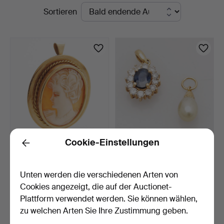
Laufende
Sortieren
Auktionskammare
Auktionen
Cookie-Einstellungen
BROSCHE/ANHÄNGER,
ANHÄNGER mit Steinen
Back
Gold 18K, mit Kamee, Ste…
und Perle, Gold 18K, …
5 Tage
5 Tage
Unten werden die verschiedenen Arten von
6 Gebote
3 Gebote
Cookies angezeigt, die auf der Auctionet-
159 USD
160 USD
Plattform verwendet werden. Sie können wählen,
zu welchen Arten Sie Ihre Zustimmung geben.