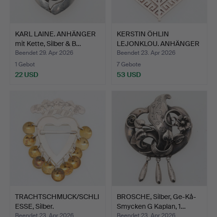
KARL LAINE. ANHÄNGER
KERSTIN ÖHLIN
mit Kette, Silber & B…
LEJONKLOU. ANHÄNGER
mit Kett…
Beendet 29. Apr 2026
Beendet 23. Apr 2026
1 Gebot
7 Gebote
22 USD
53 USD
TRACHTSCHMUCK/SCHLI
BROSCHE, Silber, Ge-Kå-
ESSE, Silber.
Smycken G Kaplan, 1…
Beendet 23. Apr 2026
Beendet 23. Apr 2026