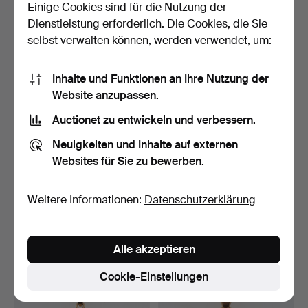
Einige Cookies sind für die Nutzung der
1 Gebot
11 Gebote
Dienstleistung erforderlich. Die Cookies, die Sie
53 USD
159 USD
selbst verwalten können, werden verwendet, um:
Inhalte und Funktionen an Ihre Nutzung der
Website anzupassen.
Auctionet zu entwickeln und verbessern.
Neuigkeiten und Inhalte auf externen
Websites für Sie zu bewerben.
Weitere Informationen:
Datenschutzerklärung
ANHÄNGER, 2 St., mit
ANHÄNGER, 18K Gold,
Kette, Silber, u.a. V…
Victor Janson guldvaru.
Beendet 23. Mai 2026
Beendet 18. Mai 2026
10 Gebote
8 Gebote
Alle akzeptieren
59 USD
213 USD
Cookie-Einstellungen