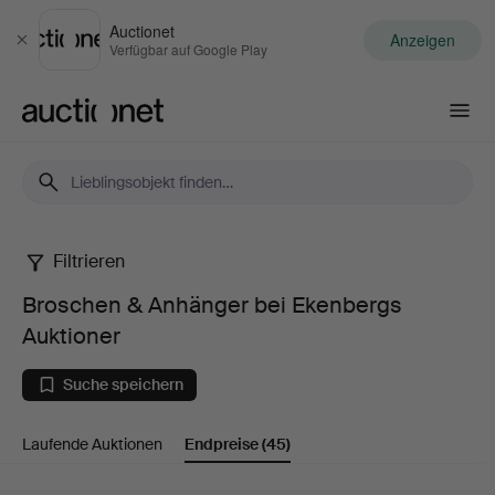
Auctionet
Anzeigen
Schließen
Verfügbar auf Google Play
Auctionet.com
Filtrieren
Broschen
Broschen & Anhänger bei Ekenbergs
&
Auktioner
Anhänger
Suche speichern
bei
Laufende Auktionen
Endpreise
(45)
Ekenbergs