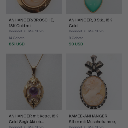
ANHÄNGER/BROSCHE,
ANHÄNGER, 3 Stk., 18K
18K Gold mit
Gold.
Muschelkame…
Beendet 18. Mai 2026
Beendet 18. Mai 2026
14 Gebote
9 Gebote
851 USD
90 USD
ANHÄNGER mit Kette, 18K
KAMEE-ANHÄNGER,
Gold, Segir Aktieb…
Silber mit Muschelkamee,
A…
Beendet 18. Mai 2026
Beendet 18. Mai 2026