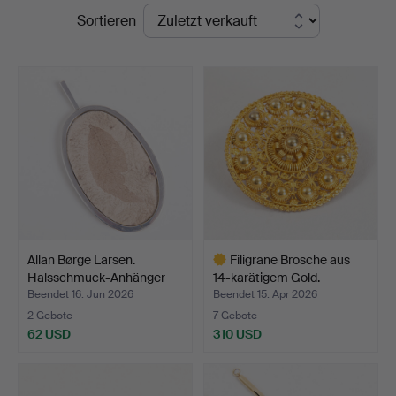
Endpreise
Sortieren
Auktioner
Allan Børge Larsen.
Filigrane Brosche aus
Halsschmuck-Anhänger
14-karätigem Gold.
a…
Beendet 16. Jun 2026
Beendet 15. Apr 2026
2 Gebote
7 Gebote
62 USD
310 USD
Ausgewähltes
Objekt