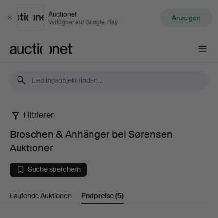
Auctionet
Anzeigen
Schließen
Verfügbar auf Google Play
Auctionet.com
Filtrieren
Broschen
Broschen & Anhänger bei Sørensen
&
Auktioner
Anhänger
Suche speichern
bei
Laufende Auktionen
Endpreise
(5)
Sørensen