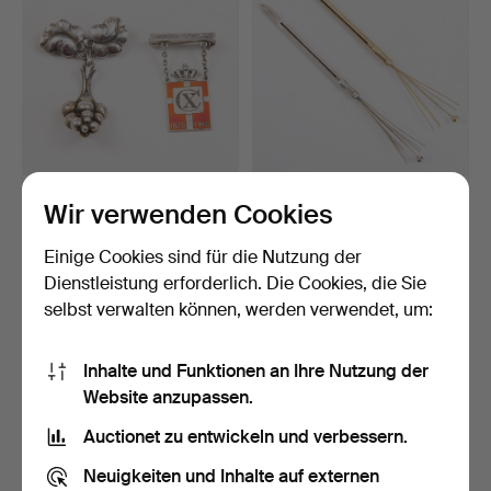
GEORG JENSEN. HARALD
CHAMPAGNERBESEN
Wir verwenden Cookies
NIELSEN. Brosche „MOO…
AUS 14-KARÄTIGEM GOLD
UND …
Beendet 4. Apr 2026
Beendet 27. Mär 2026
Einige Cookies sind für die Nutzung der
11 Gebote
9 Gebote
Dienstleistung erforderlich. Die Cookies, die Sie
109 USD
282 USD
selbst verwalten können, werden verwendet, um:
Inhalte und Funktionen an Ihre Nutzung der
Website anzupassen.
Auctionet zu entwickeln und verbessern.
Neuigkeiten und Inhalte auf externen