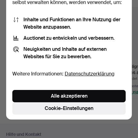
Alle Objekte anzeigen
selbst verwalten können, werden verwendet, um:
Inhalte und Funktionen an Ihre Nutzung der
Website anzupassen.
Auctionet zu entwickeln und verbessern.
Neuigkeiten und Inhalte auf externen
Websites für Sie zu bewerben.
Allan Børge Larsen.
STERLING SØLV
Fili
Halsschmuck-
BROSCHEN (6 Teile).
aus 14-
Weitere Informationen:
Datenschutzerklärung
Anhänger a…
Beendet 16. Jun 2026
Beendet 17. Apr 2026
Beendet 
2 Gebote
1 Gebot
7 Gebot
62 USD
62 USD
310 US
Alle akzeptieren
Ausgewäh
Objekt
Cookie-Einstellungen
Fußzeilen-
Hilfe und Kontakt
Navigation