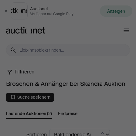
Auctionet
Anzeigen
Schließen
Verfügbar auf Google Play
Auctionet.com
Filtrieren
Broschen
Broschen & Anhänger bei Skandia Auktion
&
Suche speichern
Anhänger
Laufende Auktionen
(2)
Endpreise
bei
Skandia
Laufende
Sortieren