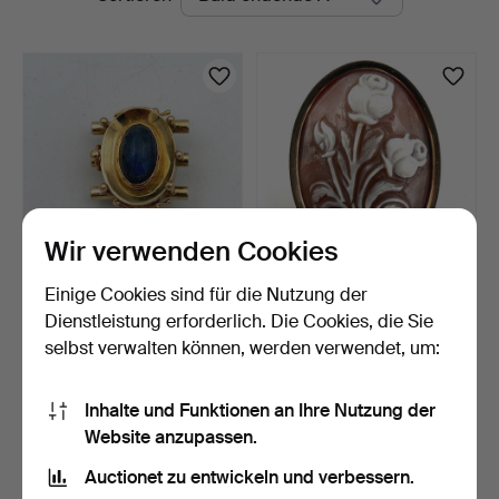
Auktionen
Auktion
Wir verwenden Cookies
Einige Cookies sind für die Nutzung der
BROSCHE/
BROSCHE, 14 K Gold,
HALSSCHLIEẞE, 14K Gold,
Muschelkamee mit gesch…
Dienstleistung erforderlich. Die Cookies, die Sie
gefasst m…
6 Std 15 Min
1 Tag
selbst verwalten können, werden verwendet, um:
1 Gebot
13 Gebote
949 USD
391 USD
Inhalte und Funktionen an Ihre Nutzung der
Ausgewähltes
Website anzupassen.
Objekt
Suche speichern
Auctionet zu entwickeln und verbessern.
Sie können auch in
Beendete Auktionen aus unserem