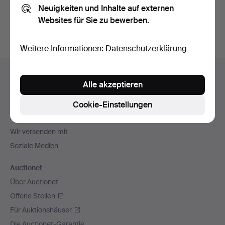
Neuigkeiten und Inhalte auf externen
Archiv
suchen.
Websites für Sie zu bewerben.
Weitere Informationen:
Datenschutzerklärung
Fußzeilen-
Hilfe und Kontakt
Navigation
Alle akzeptieren
Kontakt mit dem Support aufnehmen
Alle Auktionshäuser
Cookie-Einstellungen
Zahlungsweisen
Wir versenden mit
Soziale Medien
Auctionet
Über Auctionet
Offene Stellen
Für Auktionshäuser
Die Auctionet-Garantie