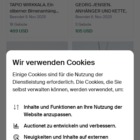
TAPIO WIRKKALA. Ein
GEORG JENSEN.
silberner Birnenanhäng…
ANHÄNGER UND KETTE,
Heritage…
Beendet 9. Nov 2025
Beendet 6. Nov 2025
18 Gebote
3 Gebote
469 USD
105 USD
Wir verwenden Cookies
Einige Cookies sind für die Nutzung der
Dienstleistung erforderlich. Die Cookies, die Sie
selbst verwalten können, werden verwendet, um:
Inhalte und Funktionen an Ihre Nutzung der
Zwei silberne
ELIS KAUPPI. ANHÄNGER,
Website anzupassen.
Amethystbroschen,
Silber, Kupittaan K…
Kalevala K…
Beendet 4. Nov 2025
Beendet 1. Nov 2025
Auctionet zu entwickeln und verbessern.
4 Gebote
10 Gebote
64 USD
289 USD
Neuigkeiten und Inhalte auf externen