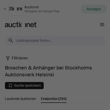
Auctionet
Anzeigen
Schließen
Verfügbar auf Google Play
Auctionet.com
Filtrieren
Broschen
Broschen & Anhänger bei Stockholms
&
Auktionsverk Helsinki
Anhänger
Suche speichern
bei
Laufende Auktionen
Endpreise
(295)
Stockholms