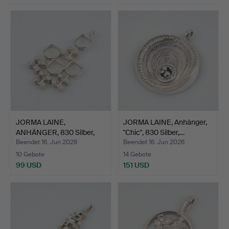
Ausgewähltes
Objekt
JORMA LAINE,
JORMA LAINE, Anhänger,
ANHÄNGER, 830 Silber,
"Chic", 830 Silber,…
Kultate…
Beendet 16. Jun 2026
Beendet 16. Jun 2026
10 Gebote
14 Gebote
99 USD
151 USD