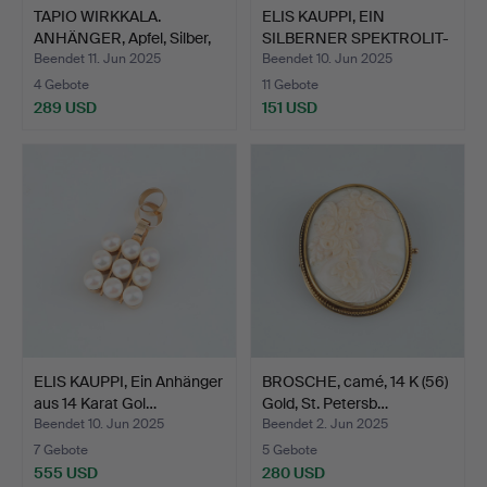
TAPIO WIRKKALA.
ELIS KAUPPI, EIN
ANHÄNGER, Apfel, Silber,
SILBERNER SPEKTROLIT-
H…
ANHÄ…
Beendet 11. Jun 2025
Beendet 10. Jun 2025
4 Gebote
11 Gebote
289 USD
151 USD
ELIS KAUPPI, Ein Anhänger
BROSCHE, camé, 14 K (56)
aus 14 Karat Gol…
Gold, St. Petersb…
Beendet 10. Jun 2025
Beendet 2. Jun 2025
7 Gebote
5 Gebote
555 USD
280 USD