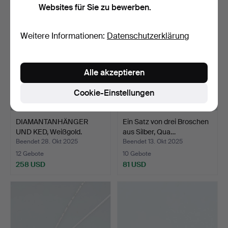
Websites für Sie zu bewerben.
Weitere Informationen:
Datenschutzerklärung
Alle akzeptieren
Cookie-Einstellungen
DIAMANTANHÄNGER
Ein Satz von drei Broschen
UND KED, Weißgold.
aus Silber, Qua…
Beendet 28. Okt 2025
Beendet 13. Okt 2025
12 Gebote
10 Gebote
258 USD
81 USD