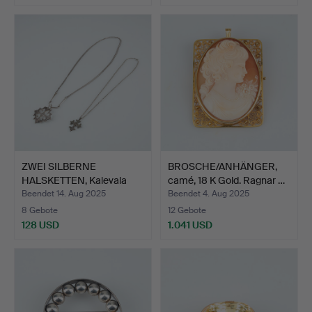
ZWEI SILBERNE
BROSCHE/ANHÄNGER,
HALSKETTEN, Kalevala
camé, 18 K Gold. Ragnar …
Koru, 1…
Beendet 14. Aug 2025
Beendet 4. Aug 2025
8 Gebote
12 Gebote
128 USD
1.041 USD