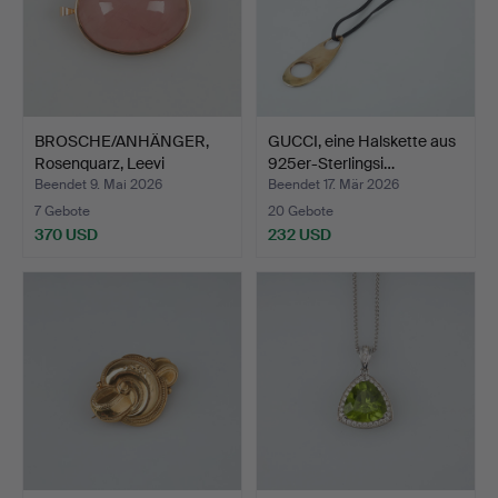
BROSCHE/ANHÄNGER,
GUCCI, eine Halskette aus
Rosenquarz, Leevi
925er-Sterlingsi…
Nygren…
Beendet 9. Mai 2026
Beendet 17. Mär 2026
7 Gebote
20 Gebote
370 USD
232 USD