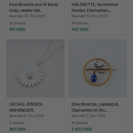
Eine Brosche aus 14 Karat
HALSKETTE, facettierter
Gold, zweite Häl…
Peridot, Diamanten…
Beendet 20. Dez 2025
Beendet 13. Dez 2025
18 Gebote
14 Gebote
197 USD
567 USD
GEORG JENSEN.
Eine Brosche, Lapislazuli,
ANHÄNGER,
Diamanten im Ro…
Gänseblümchen, wei…
Beendet 8. Dez 2025
Beendet 7. Dez 2025
6 Gebote
61 Gebote
183 USD
2.822 USD