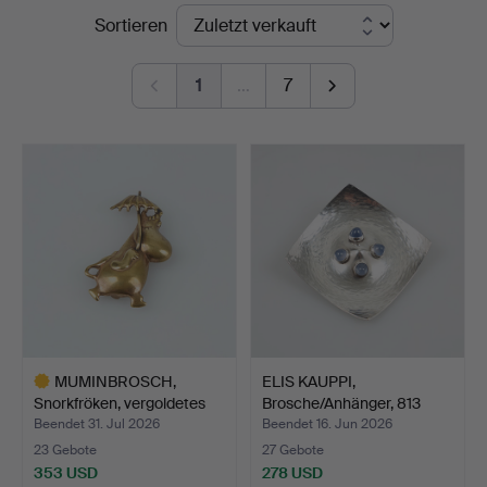
Endpreise
Sortieren
Auktionsverk
Helsinki
1
…
7
MUMINBROSCH,
ELIS KAUPPI,
Snorkfröken, vergoldetes
Brosche/Anhänger, 813
Mess…
Silber,…
Beendet 31. Jul 2026
Beendet 16. Jun 2026
23 Gebote
27 Gebote
353 USD
278 USD