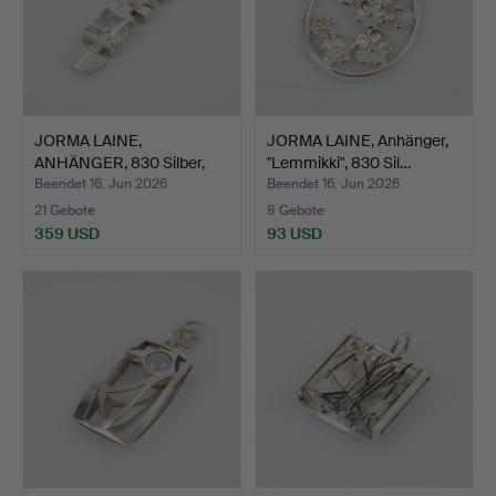
JORMA LAINE,
JORMA LAINE, Anhänger,
ANHÄNGER, 830 Silber,
"Lemmikki", 830 Sil…
Bergkri…
Beendet 16. Jun 2026
Beendet 16. Jun 2026
21 Gebote
8 Gebote
359 USD
93 USD