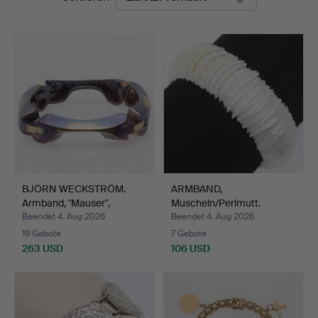
BJÖRN WECKSTRÖM.
ARMBAND,
Armband, "Mauser",
Muscheln/Perlmutt.
Feuerb…
Beendet 4. Aug 2026
Beendet 4. Aug 2026
19 Gebote
7 Gebote
263 USD
106 USD