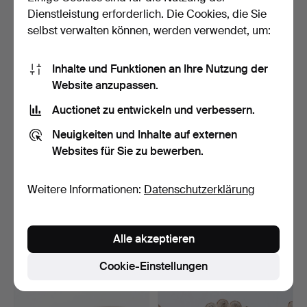
898 USD
74 USD
Dienstleistung erforderlich. Die Cookies, die Sie
selbst verwalten können, werden verwendet, um:
Inhalte und Funktionen an Ihre Nutzung der
Website anzupassen.
Auctionet zu entwickeln und verbessern.
Neuigkeiten und Inhalte auf externen
Websites für Sie zu bewerben.
ARMRINGAR/ARMCUFFS,
ELON ARENHILL. Armreif,
Weitere Informationen:
Datenschutzerklärung
4 Stk., Silber.
Sterlingsilber, El…
Beendet 10. Jun 2026
Beendet 4. Jun 2026
6 Gebote
17 Gebote
Alle akzeptieren
85 USD
347 USD
Cookie-Einstellungen