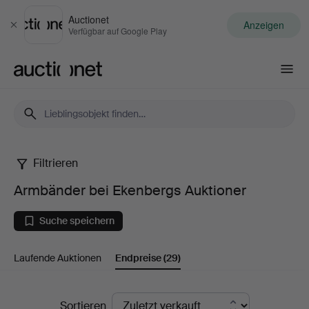
Auctionet
Anzeigen
Schließen
Verfügbar auf Google Play
Auctionet.com
Filtrieren
Armbänder
Armbänder bei Ekenbergs Auktioner
bei
Suche speichern
Ekenbergs
Laufende Auktionen
Endpreise
(29)
Auktioner
Endpreise
Sortieren