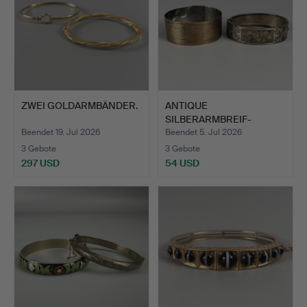
ZWEI GOLDARMBÄNDER.
ANTIQUE
SILBERARMBREIF-
ARMBÄNDER.
Beendet 19. Jul 2026
Beendet 5. Jul 2026
3 Gebote
3 Gebote
297 USD
54 USD