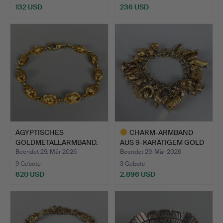
132 USD
236 USD
ÄGYPTISCHES
CHARM-ARMBAND
GOLDMETALLARMBAND.
AUS 9-KARÄTIGEM GOLD
MIT CHA…
Beendet 29. Mär 2026
Beendet 29. Mär 2026
9 Gebote
3 Gebote
620 USD
2.896 USD
Ausgewähltes
Objekt