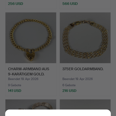
256 USD
566 USD
CHARM-ARMBAND AUS
375ER GOLDARMBAND.
9-KARÄTIGEM GOLD.
Beendet 19. Apr 2026
Beendet 19. Apr 2026
9 Gebote
6 Gebote
141 USD
216 USD