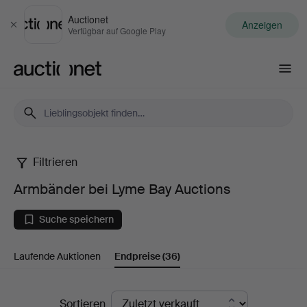
Auctionet
Anzeigen
Schließen
Verfügbar auf Google Play
Auctionet.com
Filtrieren
Armbänder
Armbänder bei Lyme Bay Auctions
bei
Suche speichern
Lyme
Laufende Auktionen
Endpreise
(36)
Bay
Auctions
Endpreise
Sortieren