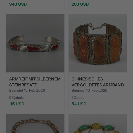
943 USD
203 USD
ARMREIF MIT SILBERNEM
CHINESISCHES
STEINBESATZ.
VERGOLDETES ARMBAND
MIT HARTS…
Beendet 15. Feb 2026
Beendet 10. Feb 2026
9 Gebote
1 Gebot
115 USD
54 USD