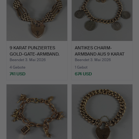
9 KARAT PUNZIERTES
ANTIKES CHARM-
GOLD-GATE-ARMBAND.
ARMBAND AUS 9 KARAT
ROSÉGOLD.
Beendet 3. Mai 2026
Beendet 3. Mai 2026
4 Gebote
1 Gebot
741 USD
674 USD