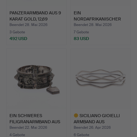
PANZERARMBAND AUS 9
EIN
KARAT GOLD, 12,69
NORDAFRIKANISCHER
GRAM…
ARMREIF IM BEDUINENS…
Beendet 28. Mai 2026
Beendet 28. Mai 2026
3 Gebote
7 Gebote
492 USD
83 USD
EIN SCHWERES
SICILIANO GIOIELLI
FILIGRANARMBAND AUS
ARMBAND AUS
WEISSMETA…
WEISSMETALL…
Beendet 22. Mai 2026
Beendet 26. Apr 2026
4 Gebote
6 Gebote