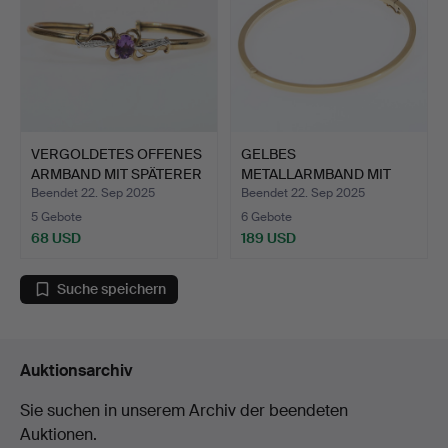
VERGOLDETES OFFENES
GELBES
ARMBAND MIT SPÄTERER
METALLARMBAND MIT
9…
HOHLEM SCHARNIER,…
Beendet 22. Sep 2025
Beendet 22. Sep 2025
5 Gebote
6 Gebote
68 USD
189 USD
Suche speichern
Auktionsarchiv
Sie suchen in unserem Archiv der beendeten
Auktionen.