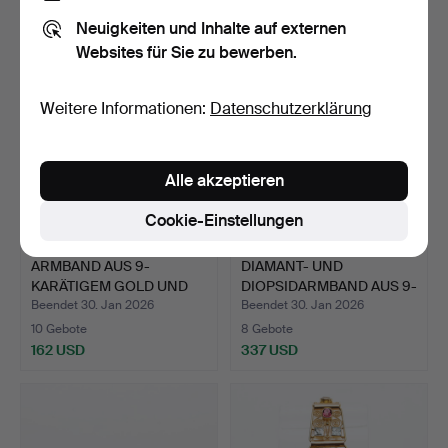
324 USD
310 USD
Neuigkeiten und Inhalte auf externen
Websites für Sie zu bewerben.
Weitere Informationen:
Datenschutzerklärung
Alle akzeptieren
Cookie-Einstellungen
ARMBAND AUS 9-
DIAMANT- UND
KARÄTIGEM GOLD UND
DIOPSIDARMBAND AUS 9-
SCHWARZEN…
KARÄTIGE…
Beendet 30. Jan 2026
Beendet 30. Jan 2026
10 Gebote
8 Gebote
162 USD
337 USD