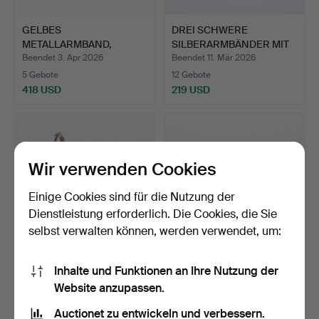
GELBES
DREI SCHWERE
METALLARMBAND,
SILBERARMBÄNDER MIT
GESTEMPELT 9CT, 10,3…
925ER-PRÄ…
Beendet 3. Apr 2026
Beendet 11. Mär 2026
5 Gebote
12 Gebote
418 USD
219 USD
Wir verwenden Cookies
Einige Cookies sind für die Nutzung der
Dienstleistung erforderlich. Die Cookies, die Sie
selbst verwalten können, werden verwendet, um:
GATE-GLIEDER-
KETTENARMBAND AUS 9-
Inhalte und Funktionen an Ihre Nutzung der
ARMBAND AUS 9-
KARÄTIGEM GOLD, MIT
Website anzupassen.
KARÄTIGEM GOLD,…
SI…
Beendet 23. Feb 2026
Beendet 3. Feb 2026
Auctionet zu entwickeln und verbessern.
4 Gebote
3 Gebote