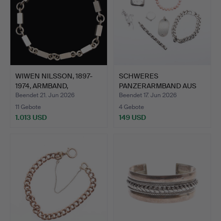
WIWEN NILSSON, 1897-
SCHWERES
1974, ARMBAND,
PANZERARMBAND AUS
STERLIN…
SILBER, VESTA-E…
Beendet 21. Jun 2026
Beendet 17. Jun 2026
11 Gebote
4 Gebote
1.013 USD
149 USD