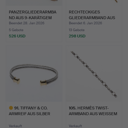
PANZERGLIEDERARMBA
RECHTECKIGES
ND AUS 9-KARÄTIGEM
GLIEDERARMBAND AUS
GOLD …
9-KARÄTIGE…
Beendet 28. Jan 2026
Beendet 6. Jan 2026
5 Gebote
13 Gebote
526 USD
298 USD
91
.
TIFFANY & CO.
105
.
HERMÈS TWIST-
ARMREIF AUS SILBER
ARMBAND AUS WEISSEM
UND 18-KA…
METALL, R…
Verkauft
Verkauft