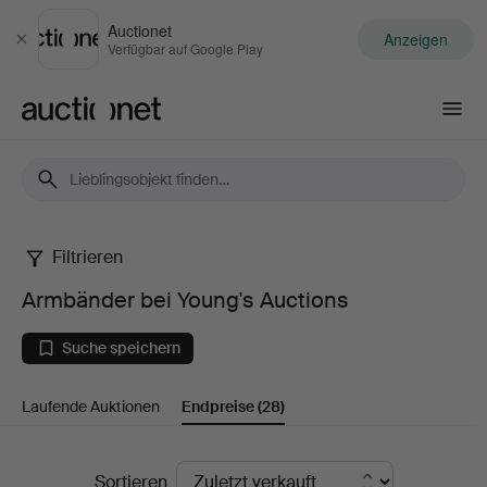
Auctionet
Anzeigen
Schließen
Verfügbar auf Google Play
Auctionet.com
Filtrieren
Armbänder
Armbänder bei Young's Auctions
bei
Suche speichern
Young's
Laufende Auktionen
Endpreise
(28)
Auctions
Endpreise
Sortieren