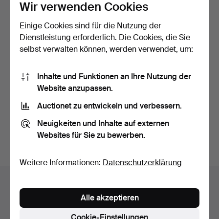
Wir verwenden Cookies
Einige Cookies sind für die Nutzung der
Dienstleistung erforderlich. Die Cookies, die Sie
selbst verwalten können, werden verwendet, um:
EIN LIEBESARMBAND
ARMBAND „C DE
Inhalte und Funktionen an Ihre Nutzung der
VON CARTIER SIX
CARTIER“ AUS 18-
Website anzupassen.
DIAMANT …
KARÄTIGEM WE…
Beendet 7. Okt 2025
Beendet 7. Okt 2025
Auctionet zu entwickeln und verbessern.
5 Gebote
23 Gebote
3.373 USD
5.127 USD
Neuigkeiten und Inhalte auf externen
Ausgewähltes
Websites für Sie zu bewerben.
Objekt
Suche speichern
Weitere Informationen:
Datenschutzerklärung
Auktionsarchiv
Alle akzeptieren
Sie suchen in unserem Archiv der beendeten
Auktionen.
Cookie-Einstellungen