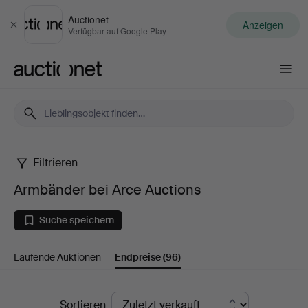
Auctionet
Anzeigen
Schließen
Verfügbar auf Google Play
Auctionet.com
Filtrieren
Armbänder
Armbänder bei Arce Auctions
bei
Suche speichern
Arce
Laufende Auktionen
Endpreise
(96)
Auctions
Endpreise
Sortieren