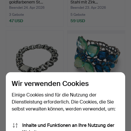
goldfarbenem St…
Stahl mit Zirk…
Beendet 24. Apr 2026
Beendet 23. Apr 2026
3 Gebote
5 Gebote
47 USD
59 USD
Wir verwenden Cookies
Gliederarmband aus
Großes Armband mit
Einige Cookies sind für die Nutzung der
Sterlingsilber.
Kristallen mit Blumenmo…
Dienstleistung erforderlich. Die Cookies, die Sie
Beendet 21. Apr 2026
Beendet 11. Apr 2026
selbst verwalten können, werden verwendet, um:
10 Gebote
31 Gebote
116 USD
212 USD
Inhalte und Funktionen an Ihre Nutzung der