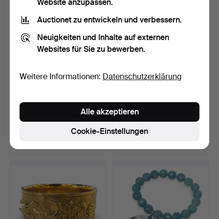
Website anzupassen.
Auctionet zu entwickeln und verbessern.
Neuigkeiten und Inhalte auf externen
Websites für Sie zu bewerben.
Weitere Informationen:
Datenschutzerklärung
Sklavenarmband mit
GUCCI. Armband aus
Alle akzeptieren
Cameo einer Dame in der…
Sterlingsilber mit Herz.
Beendet 23. Mär 2026
Beendet 16. Mär 2026
Cookie-Einstellungen
5 Gebote
5 Gebote
290 USD
64 USD