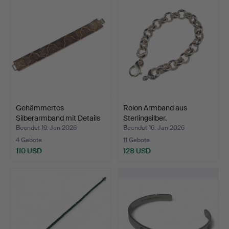
Gehämmertes
Rolon Armband aus
Silberarmband mit Details
Sterlingsilber.
aus …
Beendet 19. Jan 2026
Beendet 16. Jan 2026
4 Gebote
11 Gebote
110 USD
128 USD