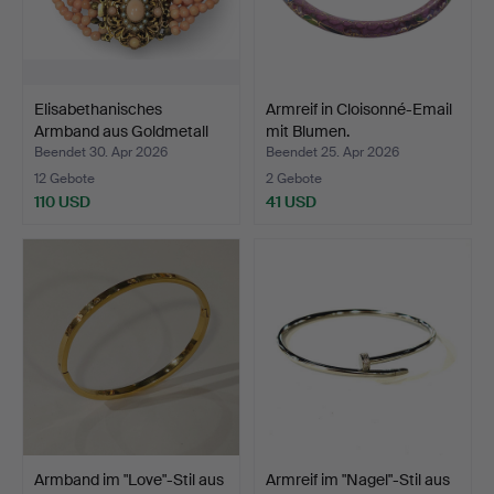
Elisabethanisches
Armreif in Cloisonné-Email
Armband aus Goldmetall
mit Blumen.
m…
Beendet 30. Apr 2026
Beendet 25. Apr 2026
12 Gebote
2 Gebote
110 USD
41 USD
Armband im "Love"-Stil aus
Armreif im "Nagel"-Stil aus