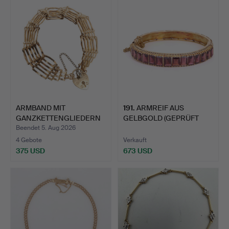
ARMBAND MIT
191
.
ARMREIF AUS
GANZKETTENGLIEDERN
GELBGOLD (GEPRÜFT
AUS 9 KARAT…
MIN. 9 KARAT…
Beendet 5. Aug 2026
4 Gebote
Verkauft
375 USD
673 USD