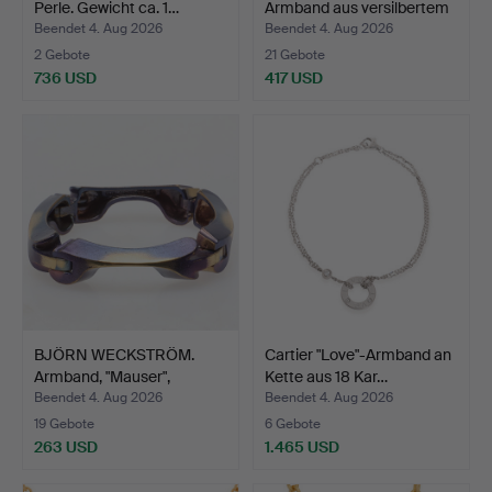
Perle. Gewicht ca. 1…
Armband aus versilbertem
…
Beendet 4. Aug 2026
Beendet 4. Aug 2026
2 Gebote
21 Gebote
736 USD
417 USD
BJÖRN WECKSTRÖM.
Cartier "Love"-Armband an
Armband, "Mauser",
Kette aus 18 Kar…
Feuerb…
Beendet 4. Aug 2026
Beendet 4. Aug 2026
19 Gebote
6 Gebote
263 USD
1.465 USD