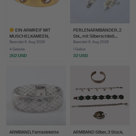
EIN ARMREIF MIT
PERLENARMBÄNDER, 2
MUSCHELKAMEEN,
Stk., mit Silberschließ…
SPÄTES 19. …
Beendet 6. Aug 2026
Beendet 6. Aug 2026
4 Gebote
1 Gebot
202 USD
32 USD
Ausgewähltes
Objekt
ARMBAND, Fantasiekette
ARMBAND Silber, 3 Stück,