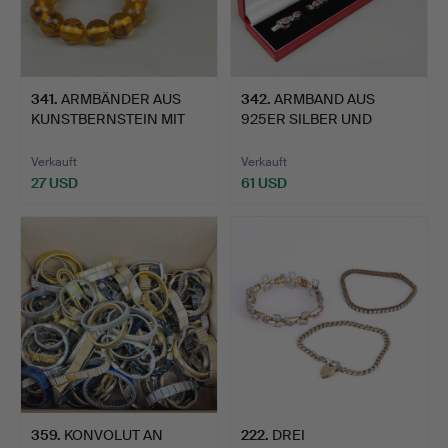
341
.
ARMBÄNDER AUS
342
.
ARMBAND AUS
KUNSTBERNSTEIN MIT
925ER SILBER UND
INSEKTENE…
MORGANIT.
Verkauft
Verkauft
27 USD
61 USD
359
.
KONVOLUT AN
222
.
DREI