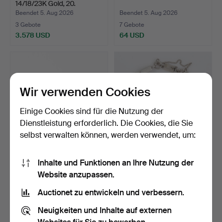
14/18/23K Gold, 20.
Jahrhun…
Beendet 5. Aug 2026
Beendet 5. Aug 2026
3 Gebote
7 Gebote
3.578 USD
64 USD
Wir verwenden Cookies
Einige Cookies sind für die Nutzung der
Dienstleistung erforderlich. Die Cookies, die Sie
selbst verwalten können, werden verwendet, um:
ARMBAND, 14K Gold, 20.
WIWEN NILSSON.
Inhalte und Funktionen an Ihre Nutzung der
Jahrhundert.
Armband, Stabglieder,
Website anzupassen.
Sterl…
Beendet 5. Aug 2026
Beendet 5. Aug 2026
9 Gebote
11 Gebote
Auctionet zu entwickeln und verbessern.
1.950 USD
946 USD
Neuigkeiten und Inhalte auf externen