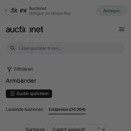
Auctionet
Anzeigen
Schließen
Verfügbar auf Google Play
Auctionet.com
Filtrieren
Armbänder
Armbänder
Suche speichern
Laufende Auktionen
Endpreise
(34 264)
Endpreise
Sortieren