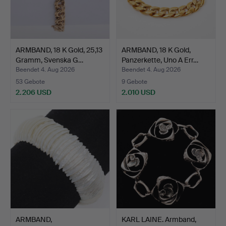
ARMBAND, 18 K Gold, 25,13
ARMBAND, 18 K Gold,
Gramm, Svenska G…
Panzerkette, Uno A Err…
Beendet 4. Aug 2026
Beendet 4. Aug 2026
53 Gebote
9 Gebote
2.206 USD
2.010 USD
ARMBAND,
KARL LAINE. Armband,