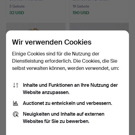
3 Gebote
19 Gebote
32 USD
190 USD
Wir verwenden Cookies
Einige Cookies sind für die Nutzung der
Dienstleistung erforderlich. Die Cookies, die Sie
selbst verwalten können, werden verwendet, um:
Inhalte und Funktionen an Ihre Nutzung der
ARMBAND AUS 18 KARAT
SILBERARMBAND MIT
Website anzupassen.
GOLD.
STEINEN IM CABOCHON-
SCHL…
Beendet 21. Apr 2025
Beendet 6. Mär 2025
Auctionet zu entwickeln und verbessern.
21 Gebote
16 Gebote
Neuigkeiten und Inhalte auf externen
127 USD
94 USD
Websites für Sie zu bewerben.