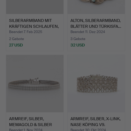
SILBERARMBAND MIT
ALTON, SILBERARMBAND,
KRÄFTIGEN SCHLAUFEN,
BLÄTTER UND TÜRKISFA…
(83…
Beendet 7. Feb 2025
Beendet 11. Dez 2024
2 Gebote
3 Gebote
27 USD
32 USD
ARMREIF, SILBER,
ARMREIF, SILBER, X-LINK,
MEMAGOLD & SILBER
NASE KÖPING V9.
LIDKÖPI…
Beendet 1. Nov 2024
Beendet 30. Okt 2024