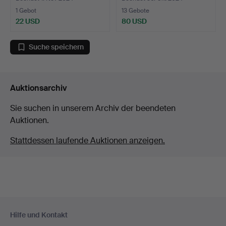
1 Gebot
13 Gebote
22 USD
80 USD
Suche speichern
Auktionsarchiv
Sie suchen in unserem Archiv der beendeten
Auktionen.
Stattdessen laufende Auktionen anzeigen.
Fußzeilen-
Hilfe und Kontakt
Navigation