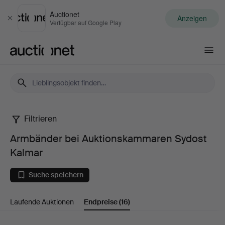
Auctionet
Anzeigen
Schließen
Verfügbar auf Google Play
Auctionet.com
Filtrieren
Armbänder
Armbänder bei Auktionskammaren Sydost
bei
Kalmar
Auktionskammaren
Suche speichern
Sydost
Laufende Auktionen
Endpreise
(16)
Kalmar