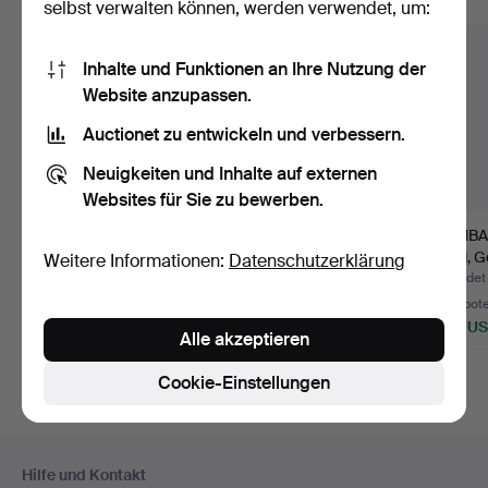
Alle Objekte anzeigen
selbst verwalten können, werden verwendet, um:
Inhalte und Funktionen an Ihre Nutzung der
Website anzupassen.
Auctionet zu entwickeln und verbessern.
Neuigkeiten und Inhalte auf externen
Websites für Sie zu bewerben.
ARMBAND. 18 K,
ARMBAND. 18 Karat
ARMBAN
Gewicht ca. 6,5 g.
Gold, Gewicht ca. 6,49
Gold, G
Weitere Informationen:
Datenschutzerklärung
g.
g.
Beendet 31. Jul 2026
Beendet 24. Jun 2026
Beendet
9 Gebote
7 Gebote
5 Gebot
602 USD
581 USD
465 U
Alle akzeptieren
Cookie-Einstellungen
Fußzeilen-
Hilfe und Kontakt
Navigation