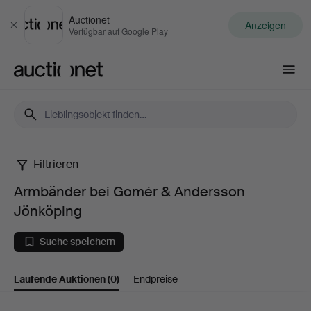
Auctionet
Anzeigen
Schließen
Verfügbar auf Google Play
Auctionet.com
Filtrieren
Armbänder
Armbänder bei Gomér & Andersson
bei
Jönköping
Gomér
Suche speichern
&
Laufende Auktionen
(0)
Endpreise
Andersson