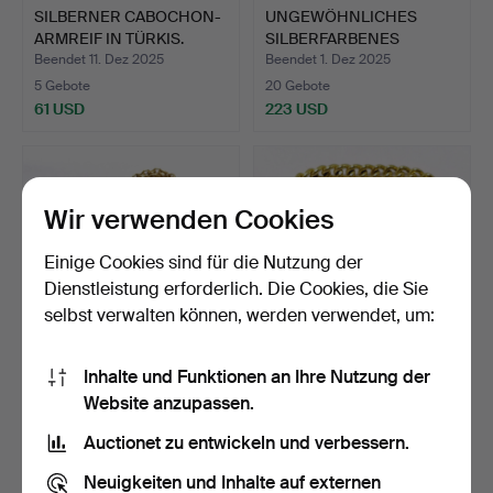
SILBERNER CABOCHON-
UNGEWÖHNLICHES
ARMREIF IN TÜRKIS.
SILBERFARBENES
BIENENGLIEDE…
Beendet 11. Dez 2025
Beendet 1. Dez 2025
5 Gebote
20 Gebote
61 USD
223 USD
Wir verwenden Cookies
Einige Cookies sind für die Nutzung der
Dienstleistung erforderlich. Die Cookies, die Sie
selbst verwalten können, werden verwendet, um:
Inhalte und Funktionen an Ihre Nutzung der
*Doppeltes
* 9-karätiges
Website anzupassen.
Kettengliederarmband aus
GOLDARMBAND MIT
9-karä…
HERZFÖRMIGEM…
Beendet 12. Nov 2025
Beendet 12. Sep 2025
Auctionet zu entwickeln und verbessern.
7 Gebote
9 Gebote
229 USD
405 USD
Neuigkeiten und Inhalte auf externen