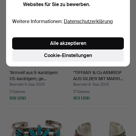
Websites für Sie zu bewerben.
Weitere Informationen:
Datenschutzerklärung
Alle akzeptieren
Cookie-Einstellungen
*Armreif aus 9-karätigem
*TIFFANY & Co ARMREIF
1/5-karätigem, ge…
AUS SILBER MIT MARKI…
Beendet 9. Sep 2025
Beendet 8. Sep 2025
11 Gebote
17 Gebote
106 USD
163 USD