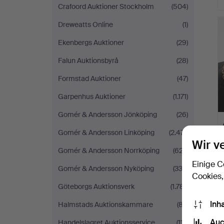
Crafoord Auktioner Stockholm
(504)
Dreweatts Online
(1)
Ekenbergs Auktioner
(29)
Falun Auktionsbyrå
(28)
Formstad Auktioner
(47)
Garpenhus Auktioner
(1.171)
Gomér & Andersson Jönköping
(26)
Gomér & Andersson Linköping
(2.471)
Wir v
Gomér & Andersson Norrköping
(627)
Einige C
Gomér & Andersson Nyköping
(333)
Cookies,
Göteborgs Auktionsverk
(1.781)
Inh
Halmstads Auktionskammare
(87)
Auc
Handelslagret Auktionsservice
(117)