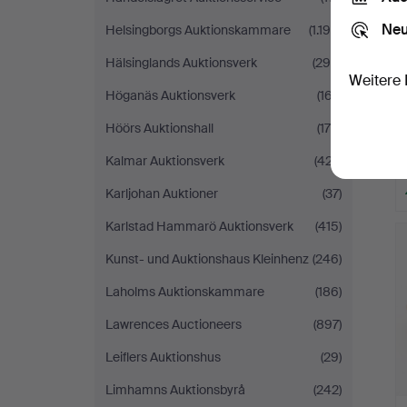
Neu
Helsingborgs Auktionskammare
(1.194)
Hälsinglands Auktionsverk
(298)
Weitere 
Höganäs Auktionsverk
(167)
Höörs Auktionshall
(175)
Kalmar Auktionsverk
(427)
Karljohan Auktioner
(37)
Karlstad Hammarö Auktionsverk
(415)
Kunst- und Auktionshaus Kleinhenz
(246)
Laholms Auktionskammare
(186)
Lawrences Auctioneers
(897)
Leiflers Auktionshus
(29)
Limhamns Auktionsbyrå
(242)