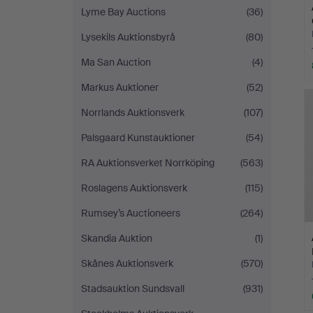
Lyme Bay Auctions
(36)
Lysekils Auktionsbyrå
(80)
Ma San Auction
(4)
Markus Auktioner
(52)
Norrlands Auktionsverk
(107)
Palsgaard Kunstauktioner
(54)
RA Auktionsverket Norrköping
(563)
Roslagens Auktionsverk
(115)
Rumsey’s Auctioneers
(264)
Skandia Auktion
(1)
Skånes Auktionsverk
(570)
Stadsauktion Sundsvall
(931)