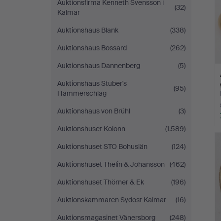
Auktionsfirma Kenneth Svensson i
(32)
Kalmar
Auktionshaus Blank
(338)
Auktionshaus Bossard
(262)
Auktionshaus Dannenberg
(5)
Auktionshaus Stuber's
(95)
Hammerschlag
Auktionshaus von Brühl
(3)
Auktionshuset Kolonn
(1.589)
Auktionshuset STO Bohuslän
(124)
Auktionshuset Thelin & Johansson
(462)
Auktionshuset Thörner & Ek
(196)
Auktionskammaren Sydost Kalmar
(16)
Auktionsmagasinet Vänersborg
(248)