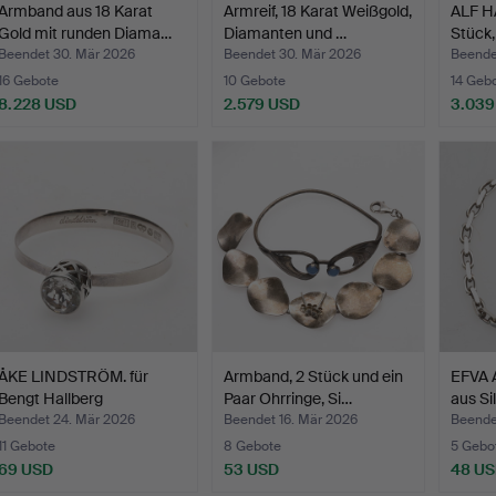
Armband aus 18 Karat
Armreif, 18 Karat Weißgold,
ALF H
Gold mit runden Diama…
Diamanten und …
Stück,
Beendet 30. Mär 2026
Beendet 30. Mär 2026
Beende
16 Gebote
10 Gebote
14 Geb
8.228 USD
2.579 USD
3.039
ÅKE LINDSTRÖM. für
Armband, 2 Stück und ein
EFVA 
Bengt Hallberg
Paar Ohrringe, Si…
aus Sil
Guldsmed…
Beendet 24. Mär 2026
Beendet 16. Mär 2026
Beende
11 Gebote
8 Gebote
5 Gebo
69 USD
53 USD
48 U