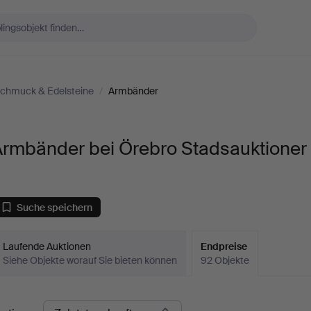
chmuck & Edelsteine
/
Armbänder
Armbänder bei Örebro Stadsauktioner
Suche speichern
Laufende Auktionen
Endpreise
Siehe Objekte worauf Sie bieten können
92 Objekte
ndpreise