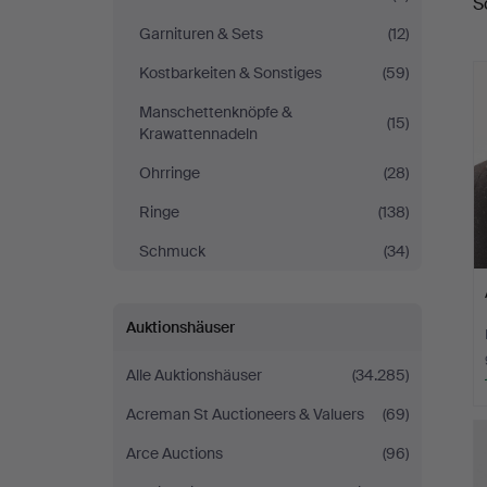
S
Garnituren & Sets
(12)
Kostbarkeiten & Sonstiges
(59)
Manschettenknöpfe &
(15)
Krawattennadeln
Ohrringe
(28)
Ringe
(138)
Schmuck
(34)
Auktionshäuser
Alle Auktionshäuser
(34.285)
Acreman St Auctioneers & Valuers
(69)
Arce Auctions
(96)