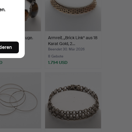
en.
nd mit Tigerauge.
Armreif, „Brick Link“ aus 18
Karat Gold, 2…
tieren
t 30. Mär 2026
Beendet 30. Mär 2026
te
8 Gebote
D
1.794 USD