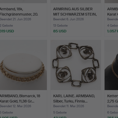
Armband, 18k,
ARMRING AUS SILBER
ARMBA
Fischgrätenmuster, 20.
MIT SCHWARZEM STEIN,
Karat 
Jahrh…
Fi…
Beendet 21. Jun 2026
Beendet 6. Jun 2026
Beende
2 Gebote
13 Gebote
4 Gebo
319 USD
85 USD
1.057
ARMBAND, Bismarck, 18
KARL LAINE. ARMBAND,
Kette
Karat Gold, 11,38 Gr…
Silber, Turku, Finnla…
2,75 
Beendet 12. Mai 2026
Beendet 11. Mai 2026
Beende
5 Gebote
5 Gebote
6 Gebo
1.005 USD
43 USD
255 