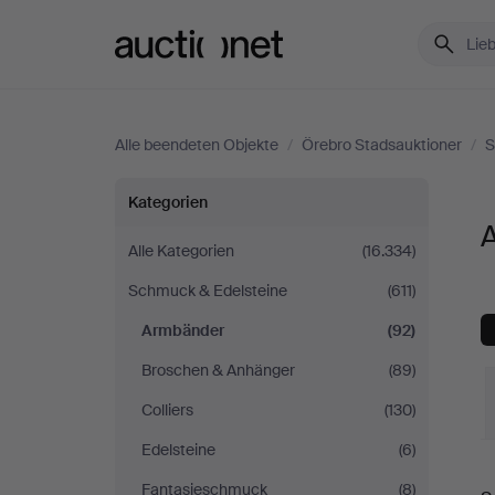
Auctionet.com
Alle beendeten Objekte
/
Örebro Stadsauktioner
/
S
Armbänder
Kategorien
bei
Alle Kategorien
(16.334)
Schmuck & Edelsteine
(611)
Örebro
Armbänder
(92)
Stadsauktioner
Broschen & Anhänger
(89)
Colliers
(130)
Edelsteine
(6)
E
Fantasieschmuck
(8)