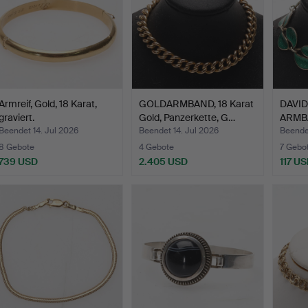
Armreif, Gold, 18 Karat,
GOLDARMBAND, 18 Karat
DAVI
graviert.
Gold, Panzerkette, G…
ARMBA
Sterl…
Beendet 14. Jul 2026
Beendet 14. Jul 2026
Beende
8 Gebote
4 Gebote
7 Gebo
739 USD
2.405 USD
117 U