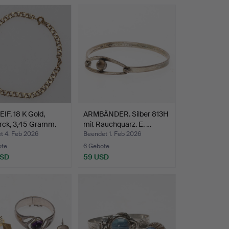
F, 18 K Gold,
ARMBÄNDER. Silber 813H
rck, 3,45 Gramm.
mit Rauchquarz. E. …
t 4. Feb 2026
Beendet 1. Feb 2026
ote
6 Gebote
USD
59 USD