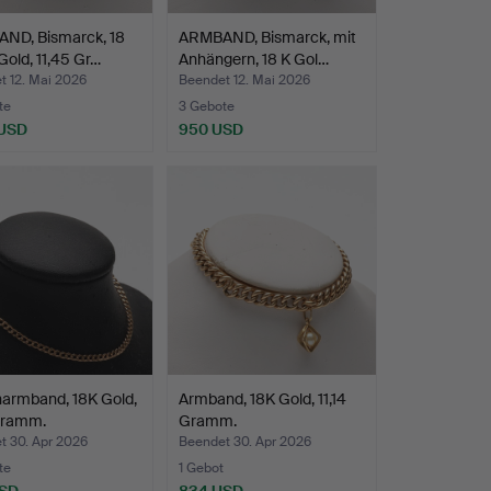
ND, Bismarck, 18
ARMBAND, Bismarck, mit
Gold, 11,45 Gr…
Anhängern, 18 K Gol…
t 12. Mai 2026
Beendet 12. Mai 2026
te
3 Gebote
 USD
950 USD
narmband, 18K Gold,
Armband, 18K Gold, 11,14
Gramm.
Gramm.
t 30. Apr 2026
Beendet 30. Apr 2026
te
1 Gebot
USD
834 USD