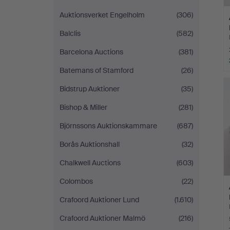
Auktionsverket Engelholm
(306)
Balclis
(582)
Barcelona Auctions
(381)
Batemans of Stamford
(26)
Bidstrup Auktioner
(35)
Bishop & Miller
(281)
Björnssons Auktionskammare
(687)
Borås Auktionshall
(32)
Chalkwell Auctions
(603)
Colombos
(22)
Crafoord Auktioner Lund
(1.610)
Crafoord Auktioner Malmö
(216)