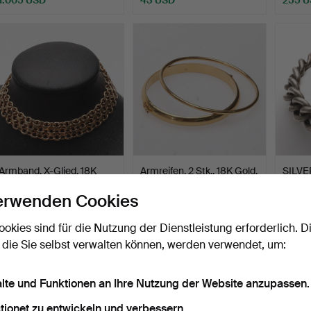
Armband, X-Glied, 18K
Armreifen, 2 Stk., 18K Gold,
SILV
Gold, 12,90 Gramm.
K&EC & CG Hal…
27,3 g.
erwenden Cookies
Beendet 29. Apr 2026
Beendet 29. Apr 2026
Beendet
3 Gebote
11 Gebote
6 Gebo
ookies sind für die Nutzung der Dienstleistung erforderlich. D
1.076 USD
2.437 USD
48 U
 die Sie selbst verwalten können, werden verwendet, um:
alte und Funktionen an Ihre Nutzung der Website anzupassen.
tionet zu entwickeln und verbessern.