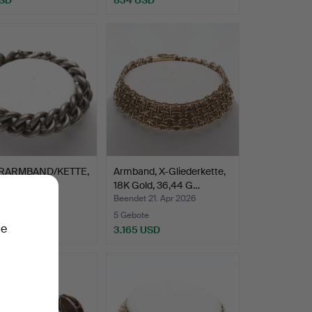
ERARMBAND/KETTE,
Armband, X-Gliederkette,
18K Gold, 36,44 G…
 21. Apr 2026
Beendet 21. Apr 2026
te
5 Gebote
ie
SD
3.165 USD