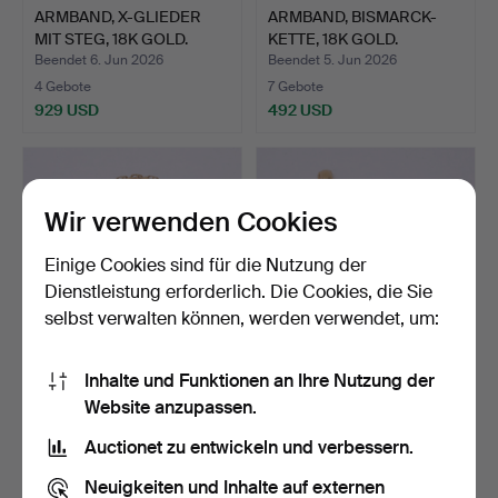
ARMBAND, X-GLIEDER
ARMBAND, BISMARCK-
MIT STEG, 18K GOLD.
KETTE, 18K GOLD.
Beendet 6. Jun 2026
Beendet 5. Jun 2026
4 Gebote
7 Gebote
929 USD
492 USD
Wir verwenden Cookies
Einige Cookies sind für die Nutzung der
Dienstleistung erforderlich. Die Cookies, die Sie
selbst verwalten können, werden verwendet, um:
Inhalte und Funktionen an Ihre Nutzung der
ARMBAND. X-LÄNK, 18K
CHARM-ARMBAND, 18K
Website anzupassen.
GOLD.
GOLD, BISMARCK.
Beendet 5. Jun 2026
Beendet 5. Jun 2026
Auctionet zu entwickeln und verbessern.
7 Gebote
5 Gebote
3.587 USD
2.057 USD
Neuigkeiten und Inhalte auf externen