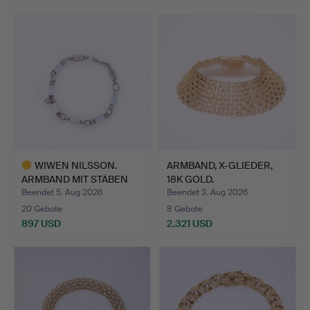
WIWEN NILSSON.
ARMBAND, X-GLIEDER,
ARMBAND MIT STÄBEN
18K GOLD.
UND RING…
Beendet 5. Aug 2026
Beendet 3. Aug 2026
20 Gebote
8 Gebote
897 USD
2.321 USD
Ausgewähltes
Objekt