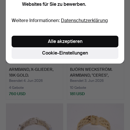
Websites für Sie zu bewerben.
Weitere Informationen:
Datenschutzerklärung
Alle akzeptieren
Cookie-Einstellungen
ARMBAND, X-GLIEDER,
BJÖRN WECKSTRÖM.
18K GOLD.
ARMBAND, "CERES",
LAPPONI…
Beendet 4. Jun 2026
Beendet 3. Jun 2026
4 Gebote
10 Gebote
760 USD
181 USD