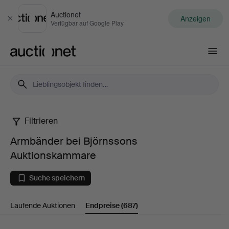
Auctionet
Anzeigen
Schließen
Verfügbar auf Google Play
Auctionet.com
Filtrieren
Armbänder
Armbänder bei Björnssons
bei
Auktionskammare
Björnssons
Suche speichern
Auktionskammare
Laufende Auktionen
Endpreise
(687)