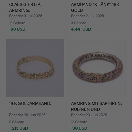
CLAËS GIERTTA.
ARMBAND, "X-LÄNK", 18K
ARMRING,
GOLD.
STERLINGSILBER.
Beendet 3. Jul 2026
Beendet 2. Jul 2026
19 Gebote
3 Gebote
190 USD
4.441 USD
18 K GOLDARMBAND.
ARMRING MIT SAPHIREN,
RUBINEN UND
SMARAGDE…
Beendet 26. Jun 2026
Beendet 23. Jun 2026
9 Gebote
13 Gebote
1.213 USD
190 USD