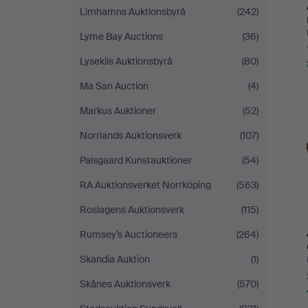
Limhamns Auktionsbyrå
(242)
Lyme Bay Auctions
(36)
Lysekils Auktionsbyrå
(80)
Ma San Auction
(4)
Markus Auktioner
(52)
Norrlands Auktionsverk
(107)
Palsgaard Kunstauktioner
(54)
RA Auktionsverket Norrköping
(563)
Roslagens Auktionsverk
(115)
Rumsey’s Auctioneers
(264)
Skandia Auktion
(1)
Skånes Auktionsverk
(570)