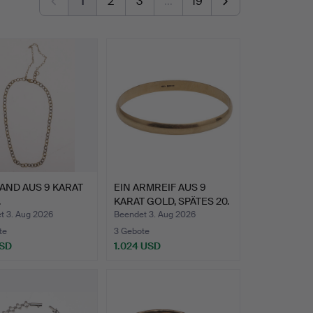
1
2
3
…
19
AND AUS 9 KARAT
EIN ARMREIF AUS 9
.
KARAT GOLD, SPÄTES 20.
J…
t 3. Aug 2026
Beendet 3. Aug 2026
te
3 Gebote
USD
1.024 USD