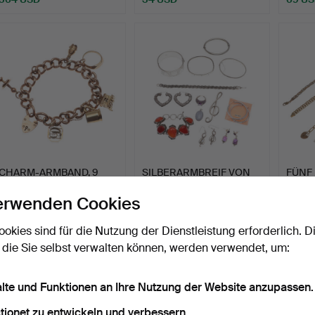
Ausgewähltes
Objekt
CHARM-ARMBAND, 9
SILBERARMBREIF VON
FÜNF
KARAT GOLD.
CHARLES HORNER UND
ARMB
erwenden Cookies
WEIT…
KARAT
Beendet 6. Jul 2026
Beendet 6. Jul 2026
Beendet
3 Gebote
17 Gebote
4 Gebo
ookies sind für die Nutzung der Dienstleistung erforderlich. D
1.036 USD
210 USD
540 
 die Sie selbst verwalten können, werden verwendet, um:
alte und Funktionen an Ihre Nutzung der Website anzupassen.
tionet zu entwickeln und verbessern.