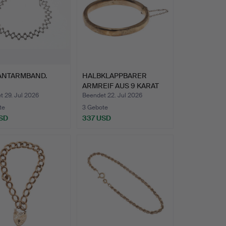
ANTARMBAND.
HALBKLAPPBARER
ARMREIF AUS 9 KARAT
GOLD.
 29. Jul 2026
Beendet 22. Jul 2026
te
3 Gebote
SD
337 USD