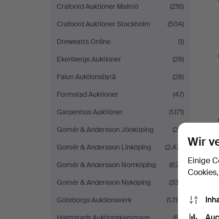
Crafoord Auktioner Malmö
(216)
Crafoord Auktioner Stockholm
(504)
Dreweatts Online
(1)
Ekenbergs Auktioner
(29)
Falun Auktionsbyrå
(28)
Formstad Auktioner
(47)
Garpenhus Auktioner
(1.171)
Gomér & Andersson Jönköping
(26)
Wir v
Gomér & Andersson Linköping
(2.471)
Einige C
Gomér & Andersson Norrköping
(627)
Cookies,
Gomér & Andersson Nyköping
(333)
Inh
Göteborgs Auktionsverk
(1.781)
Auc
Halmstads Auktionskammare
(87)