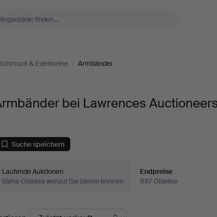
Schmuck & Edelsteine
/
Armbänder
Armbänder bei Lawrences Auctioneer
Suche speichern
Laufende Auktionen
Endpreise
Siehe Objekte worauf Sie bieten können
897 Objekte
ndpreise