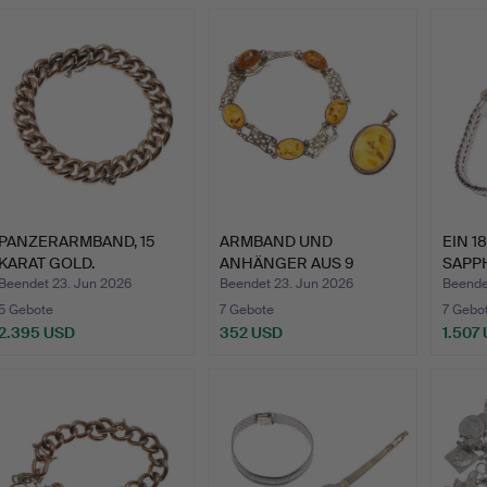
Ausgewä
Objekt
PANZERARMBAND, 15
ARMBAND UND
EIN 1
KARAT GOLD.
ANHÄNGER AUS 9
SAPP
KARAT GOLD UND …
DIAM
Beendet 23. Jun 2026
Beendet 23. Jun 2026
Beende
5 Gebote
7 Gebote
7 Gebo
2.395 USD
352 USD
1.507