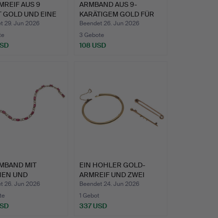
MREIF AUS 9
ARMBAND AUS 9-
 GOLD UND EINE
KARÄTIGEM GOLD FÜR
HE M…
KINDER.
t 29. Jun 2026
Beendet 26. Jun 2026
te
3 Gebote
USD
108 USD
hltes
MBAND MIT
EIN HOHLER GOLD-
NEN UND
ARMREIF UND ZWEI
ANTEN.
BROSCHEN.
t 26. Jun 2026
Beendet 24. Jun 2026
te
1 Gebot
USD
337 USD