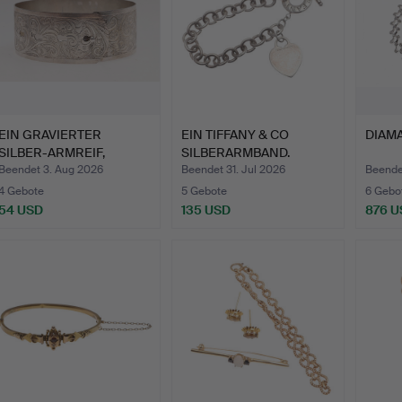
EIN GRAVIERTER
EIN TIFFANY & CO
DIAM
SILBER-ARMREIF,
SILBERARMBAND.
1940ER JAHR…
Beendet 3. Aug 2026
Beendet 31. Jul 2026
Beendet
4 Gebote
5 Gebote
6 Gebo
54 USD
135 USD
876 U