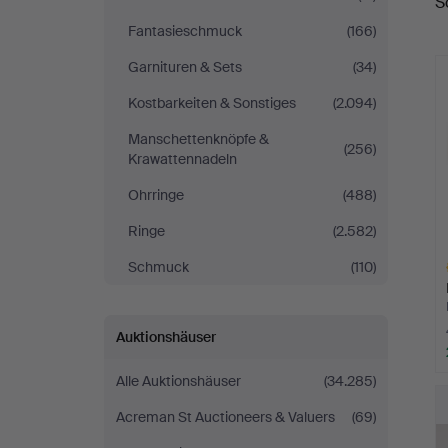
S
Fantasieschmuck
(166)
Garnituren & Sets
(34)
Kostbarkeiten & Sonstiges
(2.094)
Manschettenknöpfe &
(256)
Krawattennadeln
Ohrringe
(488)
Ringe
(2.582)
Schmuck
(110)
Auktionshäuser
Alle Auktionshäuser
(34.285)
A
O
Acreman St Auctioneers & Valuers
(69)