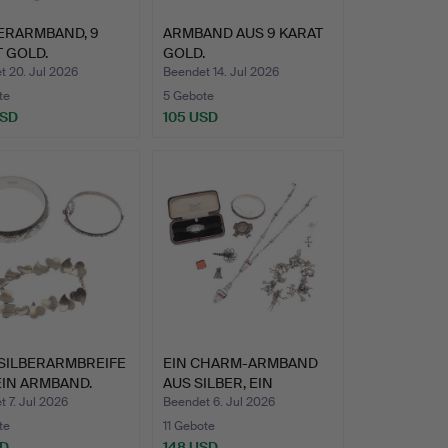
ERARMBAND, 9
ARMBAND AUS 9 KARAT
 GOLD.
GOLD.
t 20. Jul 2026
Beendet 14. Jul 2026
te
5 Gebote
USD
105 USD
 SILBERARMBREIFE
EIN CHARM-ARMBAND
EIN ARMBAND.
AUS SILBER, EIN
ARMREIF …
 7. Jul 2026
Beendet 6. Jul 2026
te
11 Gebote
SD
148 USD