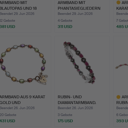
ARMBAND MIT
ARMBAND MIT
AR
BLAUTOPAS UND 18
PHANTASIEGLIEDERN
KARAT
KARAT GOLD.
UND FEINE GL…
BROC
Beendet 29. Jun 2026
Beendet 29. Jun 2026
Beende
12 Gebote
4 Gebote
7 Gebo
381 USD
311 USD
485 
Ausgewä
Objekt
ARMBAND AUS 9 KARAT
RUBIN- UND
AR
GOLD UND
DIAMANTARMBAND.
RUBI
EDELSTEINEN.
DIAM
Beendet 26. Jun 2026
Beendet 26. Jun 2026
Beende
20 Gebote
3 Gebote
6 Gebo
431 USD
175 USD
393 