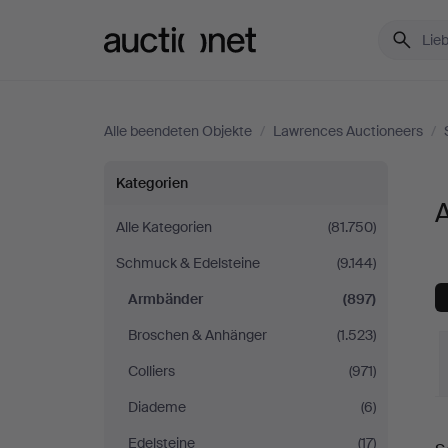
Auctionet.com
Alle beendeten Objekte
/
Lawrences Auctioneers
/
Armbänder
Kategorien
bei
Alle Kategorien
(81.750)
Schmuck & Edelsteine
(9.144)
Lawrences
Armbänder
(897)
Auctioneers
Broschen & Anhänger
(1.523)
Colliers
(971)
Diademe
(6)
E
Edelsteine
(17)