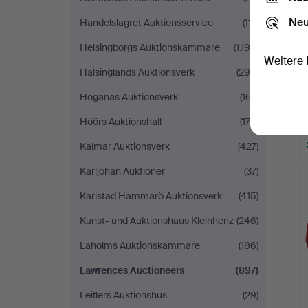
Neu
Handelslagret Auktionsservice
(117)
Helsingborgs Auktionskammare
(1.194)
Weitere 
Hälsinglands Auktionsverk
(298)
Höganäs Auktionsverk
(167)
Höörs Auktionshall
(175)
Kalmar Auktionsverk
(427)
Karljohan Auktioner
(37)
Karlstad Hammarö Auktionsverk
(415)
Kunst- und Auktionshaus Kleinhenz
(246)
Laholms Auktionskammare
(186)
Lawrences Auctioneers
(897)
Leiflers Auktionshus
(29)