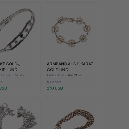
hltes
8KT GOLD-,
ARMBAND AUS 9 KARAT
HIR- UND
GOLD UND
ANTARMREI…
ZUCHTPERLEN.
t 23. Jun 2026
Beendet 23. Jun 2026
te
5 Gebote
 USD
270 USD