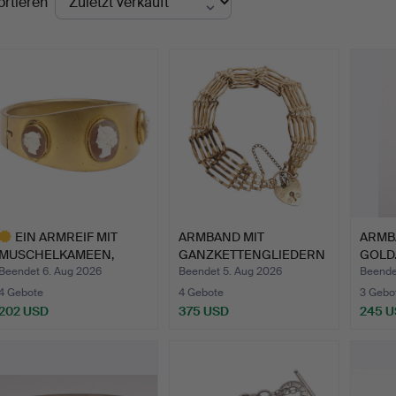
ortieren
EIN ARMREIF MIT
ARMBAND MIT
ARMB
MUSCHELKAMEEN,
GANZKETTENGLIEDERN
GOLD
SPÄTES 19. …
AUS 9 KARAT…
Beendet 6. Aug 2026
Beendet 5. Aug 2026
Beende
4 Gebote
4 Gebote
3 Gebo
202 USD
375 USD
245 
usgewähltes
bjekt