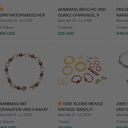
ARMBAND, BROCHE UND
PANZ
SPÄTVIKTORIANISCHER
QUARZ-OHRRINGE, 9
KARAT
ARMREIF AUS 9-
KARA…
Beendet 21. Jul 2026
Beendet 20. Jul 2026
Beende
KARÄTIGE…
4 Gebote
3 Gebote
3 Gebo
196 USD
325 USD
648 
usgewähltes
bjekt
ARMBAND MIT
EINE KLEINE MENGE
ZWEI
GRANATEN UND 9 KARAT
VINTAGE-BAKELIT-
UND 
GOLD.
ARMEIFE …
Beendet 11. Jul 2026
Beendet 10. Jul 2026
Beendet
2 Gebote
1 Gebot
6 Gebo
364 USD
34 USD
69 U