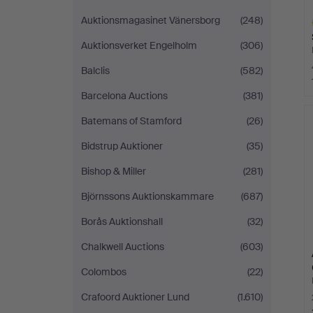
Auktionsmagasinet Vänersborg
(248)
Auktionsverket Engelholm
(306)
Balclis
(582)
Barcelona Auctions
(381)
A
O
Batemans of Stamford
(26)
Bidstrup Auktioner
(35)
Bishop & Miller
(281)
Björnssons Auktionskammare
(687)
Borås Auktionshall
(32)
Chalkwell Auctions
(603)
Colombos
(22)
Crafoord Auktioner Lund
(1.610)