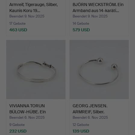
Armreif, Tigerauge, Silber,
BJÖRN WECKSTRÖM. Ein
Kaunis Koru 19…
Armband aus 14-karäti…
Beendet 9. Nov 2025
Beendet 9. Nov 2025
17 Gebote
14 Gebote
463 USD
579 USD
VIVIANNA TORUN
GEORG JENSEN.
BÜLOW-HÜBE. Ein
ARMREIF, Silber.
silberner A…
Beendet 6. Nov 2025
Beendet 6. Nov 2025
9 Gebote
12 Gebote
232 USD
139 USD