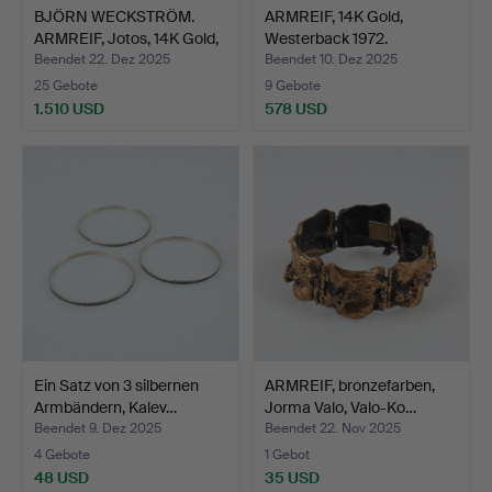
BJÖRN WECKSTRÖM.
ARMREIF, 14K Gold,
ARMREIF, Jotos, 14K Gold,
Westerback 1972.
…
Beendet 22. Dez 2025
Beendet 10. Dez 2025
25 Gebote
9 Gebote
1.510 USD
578 USD
Ein Satz von 3 silbernen
ARMREIF, bronzefarben,
Armbändern, Kalev…
Jorma Valo, Valo-Ko…
Beendet 9. Dez 2025
Beendet 22. Nov 2025
4 Gebote
1 Gebot
48 USD
35 USD