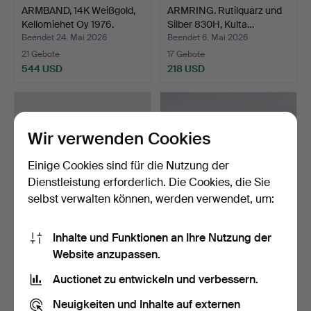
ARMBAND, 14K Weißgold,
ARMRING. Rutilquarz und
Kellomiehet Oy 1976.
Silber 830H, Kulta…
Beendet 24. Mai 2026
Beendet 6. Mai 2026
21 Gebote
17 Gebote
544 USD
218 USD
Wir verwenden Cookies
Einige Cookies sind für die Nutzung der
Dienstleistung erforderlich. Die Cookies, die Sie
selbst verwalten können, werden verwendet, um:
Inhalte und Funktionen an Ihre Nutzung der
BJÖRN WECKSTRÖM.
PENTTI SARPANEVA.
Website anzupassen.
Armband, "Lapinranne", 14…
Armreif Silber 830, Turu…
Beendet 26. Apr 2026
Beendet 6. Mär 2026
Auctionet zu entwickeln und verbessern.
18 Gebote
16 Gebote
1.305 USD
486 USD
Neuigkeiten und Inhalte auf externen