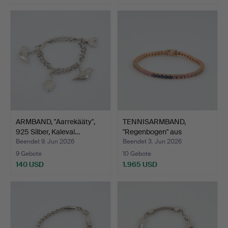
ARMBAND, "Aarrekääty",
TENNISARMBAND,
925 Silber, Kaleval…
"Regenbogen" aus
mehrfarbig…
Beendet 9. Jun 2026
Beendet 3. Jun 2026
9 Gebote
10 Gebote
140 USD
1.965 USD