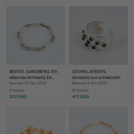
BERTEL GARDBERG. Ein
GEORG JENSEN.
silbernes Armband, Ek…
Armband aus schwarzem
Onyx i…
Beendet 20. Nov 2025
Beendet 9. Nov 2025
6 Gebote
16 Gebote
302 USD
472 USD