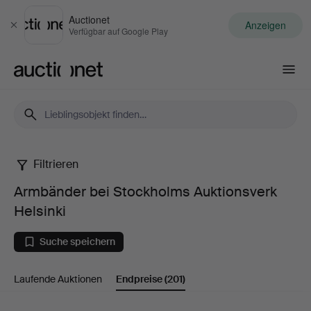
Auctionet
Anzeigen
Schließen
Verfügbar auf Google Play
Auctionet.com
Filtrieren
Armbänder
Armbänder bei Stockholms Auktionsverk
bei
Helsinki
Stockholms
Suche speichern
Auktionsverk
Laufende Auktionen
Endpreise
(201)
Helsinki