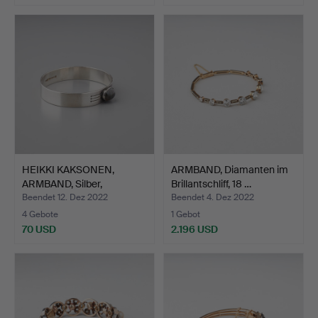
HEIKKI KAKSONEN,
ARMBAND, Diamanten im
ARMBAND, Silber,
Brillantschliff, 18 …
Spektrol…
Beendet 12. Dez 2022
Beendet 4. Dez 2022
4 Gebote
1 Gebot
70 USD
2.196 USD