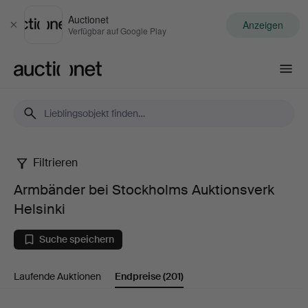
Auctionet
Anzeigen
Schließen
Verfügbar auf Google Play
Auctionet.com
Filtrieren
Armbänder
Armbänder bei Stockholms Auktionsverk
bei
Helsinki
Stockholms
Suche speichern
Auktionsverk
Laufende Auktionen
Endpreise
(201)
Helsinki