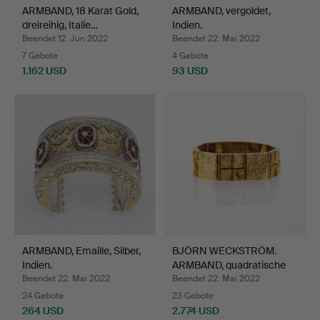
ARMBAND, 18 Karat Gold,
ARMBAND, vergoldet,
dreireihig, Italie…
Indien.
Beendet 12. Jun 2022
Beendet 22. Mai 2022
7 Gebote
4 Gebote
1.162 USD
93 USD
ARMBAND, Emaille, Silber,
BJÖRN WECKSTRÖM.
Indien.
ARMBAND, quadratische
For…
Beendet 22. Mai 2022
Beendet 22. Mai 2022
24 Gebote
23 Gebote
264 USD
2.774 USD