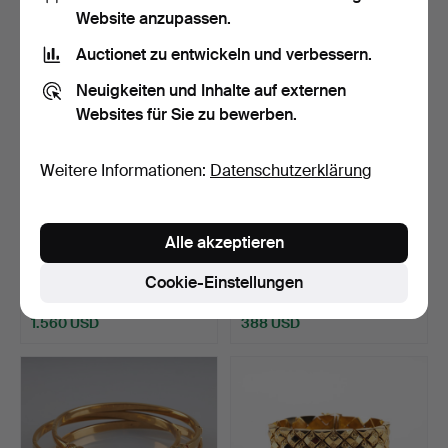
Website anzupassen.
Auctionet zu entwickeln und verbessern.
Neuigkeiten und Inhalte auf externen
Websites für Sie zu bewerben.
Weitere Informationen:
Datenschutzerklärung
GOLDARMBAND, 18 Karat
BJÖRN WECKSTRÖM.
Alle akzeptieren
Gold, Uno A Erre, It…
ARMBAND, Katarakt,
Silber…
Beendet 23. Jun 2022
Beendet 18. Jun 2022
Cookie-Einstellungen
1 Gebot
16 Gebote
1.560 USD
388 USD