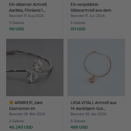
Ein silberner Armreif,
Ein vergoldeter
Aarikka, Finnland 1…
Silberarmreif aus dem
spät…
Beendet 17. Aug 2024
Beendet 17. Jun 2024
11 Gebote
5 Gebote
116 USD
151 USD
ARMREIF, zwei
LIISA VITALI. Armreif aus
Diamanten im
14-karätigem Gol…
Brillantschliff…
Beendet 26. Mai 2024
Beendet 28. Apr 2024
2 Gebote
5 Gebote
46.245 USD
486 USD