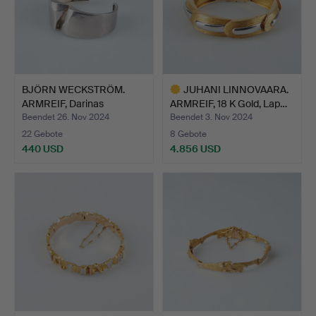
BJÖRN WECKSTRÖM.
JUHANI LINNOVAARA.
ARMREIF, Darinas
ARMREIF, 18 K Gold, Lap…
Schmuck,…
Beendet 26. Nov 2024
Beendet 3. Nov 2024
22 Gebote
8 Gebote
440 USD
4.856 USD
Ausgewähltes
Objekt