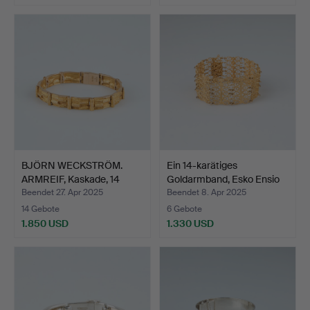
BJÖRN WECKSTRÖM.
Ein 14-karätiges
ARMREIF, Kaskade, 14
Goldarmband, Esko Ensio
Kara…
R…
Beendet 27. Apr 2025
Beendet 8. Apr 2025
14 Gebote
6 Gebote
1.850 USD
1.330 USD