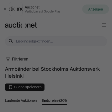
Auctionet
Anzeigen
Schließen
Verfügbar auf Google Play
Auctionet.com
Filtrieren
Armbänder
Armbänder bei Stockholms Auktionsverk
bei
Helsinki
Stockholms
Suche speichern
Auktionsverk
Laufende Auktionen
Endpreise
(201)
Helsinki