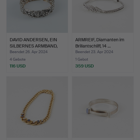
DAVID ANDERSEN, EIN
ARMREIF, Diamanten im
SILBERNES ARMBAND,
Brillantschliff, 14 …
Nor…
Beendet 26. Apr 2024
Beendet 23. Apr 2024
4 Gebote
1 Gebot
116 USD
359 USD