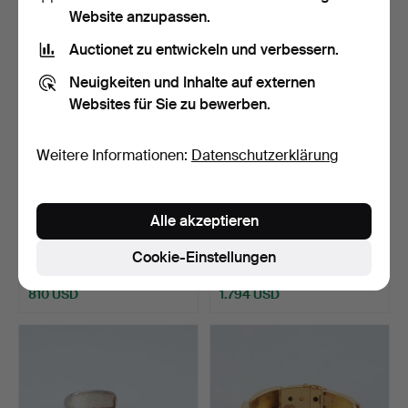
Ausgewähltes
Website anzupassen.
Objekt
Auctionet zu entwickeln und verbessern.
Neuigkeiten und Inhalte auf externen
Websites für Sie zu bewerben.
Weitere Informationen:
Datenschutzerklärung
BJÖRN WECKSTRÖM.
ARMREIF, 18 K Gold, Uno a
Alle akzeptieren
Eine Nilkette aus 14 Kara…
Ferre, Italien.
Beendet 29. Nov 2024
Beendet 28. Nov 2024
Cookie-Einstellungen
12 Gebote
11 Gebote
810 USD
1.794 USD