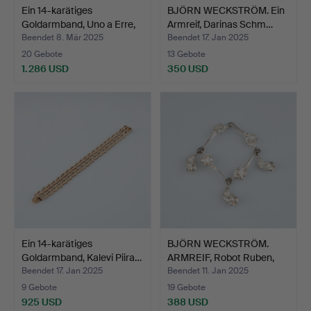
Ein 14-karätiges
BJÖRN WECKSTRÖM. Ein
Goldarmband, Uno a Erre,
Armreif, Darinas Schm…
…
Beendet 8. Mär 2025
Beendet 17. Jan 2025
20 Gebote
13 Gebote
1.286 USD
350 USD
Ein 14-karätiges
BJÖRN WECKSTRÖM.
Goldarmband, Kalevi Piira…
ARMREIF, Robot Ruben,
Sil…
Beendet 17. Jan 2025
Beendet 11. Jan 2025
9 Gebote
19 Gebote
925 USD
388 USD