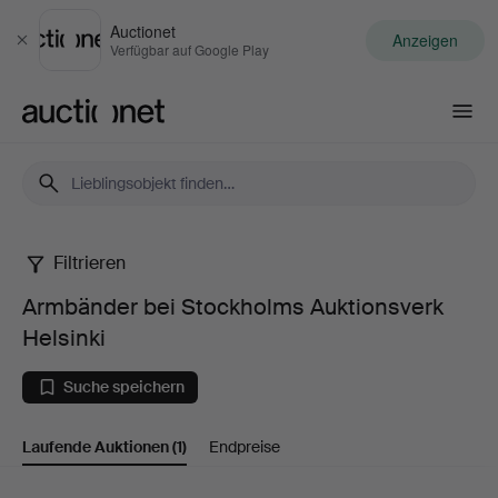
Auctionet
Anzeigen
Schließen
Verfügbar auf Google Play
Auctionet.com
Filtrieren
Armbänder
Armbänder bei Stockholms Auktionsverk
bei
Helsinki
Stockholms
Suche speichern
Auktionsverk
Laufende Auktionen
(1)
Endpreise
Helsinki