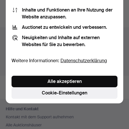
Sie können auch in
Beendete Auktionen aus unserem
Inhalte und Funktionen an Ihre Nutzung der
Archiv
suchen.
Website anzupassen.
Auctionet zu entwickeln und verbessern.
Objekte in Finnland
Neuigkeiten und Inhalte auf externen
Websites für Sie zu bewerben.
Hier sehen sie nur Auktionen in Finnland. Wir haben
Transporte zur Festpreisen für alle Objekte.
Weitere Informationen:
Datenschutzerklärung
Objekte außerhalb Finnland zeigen
Alle akzeptieren
Cookie-Einstellungen
Fußzeilen-
Hilfe und Kontakt
Navigation
Kontakt mit dem Support aufnehmen
Alle Auktionshäuser