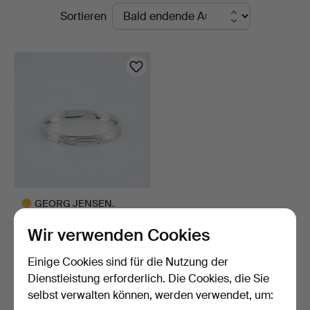
Laufende
Sortieren
Auktionen
GEORG JENSEN.
Armreif, Fusion, Design
Wir verwenden Cookies
Nina…
4 Tage
1 Gebot
Einige Cookies sind für die Nutzung der
2.891 USD
Dienstleistung erforderlich. Die Cookies, die Sie
Ausgewähltes
selbst verwalten können, werden verwendet, um:
Objekt
Suche speichern