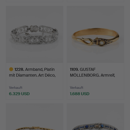
1228
.
Armband, Platin
1109
.
GUSTAF
mit Diamanten. Art Déco,
MÖLLENBORG. Armreif,
1…
18K Gold, Emai…
Verkauft
Verkauft
6.329 USD
1.688 USD
Ausgewähltes
Objekt