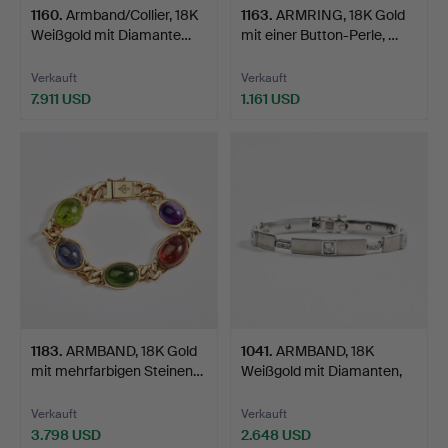
1160
.
Armband/Collier, 18K
1163
.
ARMRING, 18K Gold
Weißgold mit Diamante…
mit einer Button-Perle, …
Verkauft
Verkauft
7.911 USD
1.161 USD
1183
.
ARMBAND, 18K Gold
1041
.
ARMBAND, 18K
mit mehrfarbigen Steinen…
Weißgold mit Diamanten,
Gunil…
Verkauft
Verkauft
3.798 USD
2.648 USD