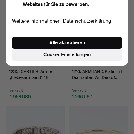
Websites für Sie zu bewerben.
Ausgewähltes
Objekt
Weitere Informationen:
Datenschutzerklärung
Alle akzeptieren
Cookie-Einstellungen
1235
.
CARTIER. Armreif
1216
.
ARMBAND, Platin mit
„Liebesarmband“. 18
Diamanten, Art Déco, 1…
Karat…
Verkauft
Verkauft
4.958 USD
1.266 USD