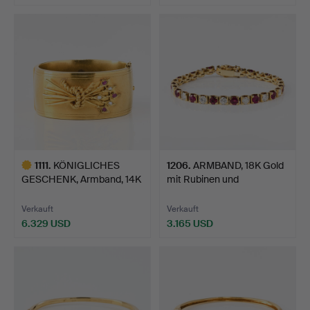
1111
.
KÖNIGLICHES
1206
.
ARMBAND, 18K Gold
GESCHENK, Armband, 14K
mit Rubinen und
Gold mi…
Diamante…
Verkauft
Verkauft
6.329 USD
3.165 USD
Ausgewähltes
Objekt