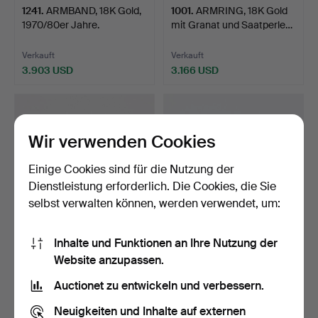
1241
.
ARMBAND, 18K Gold,
1001
.
ARMRING, 18K Gold
1970/80er Jahre.
mit Granat und Saatperle…
Verkauft
Verkauft
3.903 USD
3.166 USD
Wir verwenden Cookies
Einige Cookies sind für die Nutzung der
Dienstleistung erforderlich. Die Cookies, die Sie
selbst verwalten können, werden verwendet, um:
Inhalte und Funktionen an Ihre Nutzung der
1238
.
ARMBAND, 18K
1079
.
ARMBAND DER
Website anzupassen.
Bicolor-Gold, Italien.
KÖNIGIN LOVISA, 18K Gold
mit e…
Auctionet zu entwickeln und verbessern.
Verkauft
Verkauft
5.802 USD
10.548 USD
Neuigkeiten und Inhalte auf externen