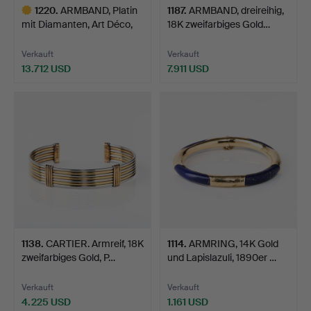
1220
.
ARMBAND, Platin
1187
.
ARMBAND, dreireihig,
mit Diamanten, Art Déco,
18K zweifarbiges Gold…
u…
Verkauft
Verkauft
13.712 USD
7.911 USD
Ausgewähltes
Objekt
1138
.
CARTIER. Armreif, 18K
1114
.
ARMRING, 14K Gold
zweifarbiges Gold, P…
und Lapislazuli, 1890er …
Verkauft
Verkauft
4.225 USD
1.161 USD