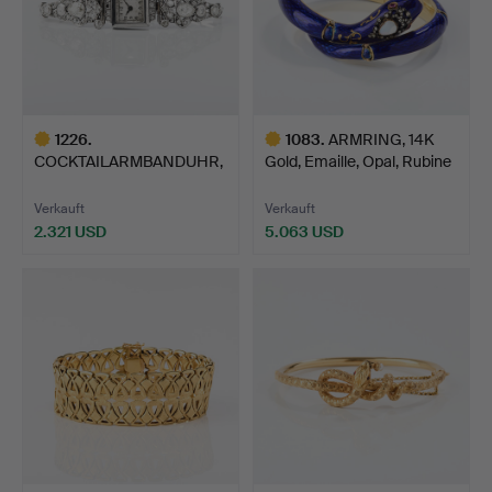
1226
.
1083
.
ARMRING, 14K
COCKTAILARMBANDUHR,
Gold, Emaille, Opal, Rubine
14K Weißgold mit Diama…
u…
Verkauft
Verkauft
2.321 USD
5.063 USD
Ausgewähltes
Ausgewähltes
Objekt
Objekt