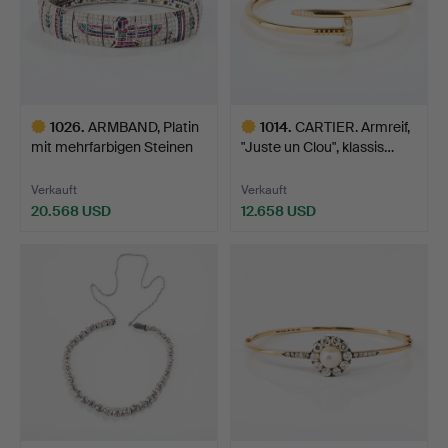
1026
.
ARMBAND, Platin
1014
.
CARTIER. Armreif,
mit mehrfarbigen Steinen
"Juste un Clou", klassis…
u…
Verkauft
Verkauft
20.568 USD
12.658 USD
Ausgewähltes
Ausgewähltes
Objekt
Objekt