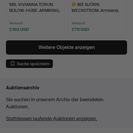
135
.
VIVIANNA TORUN
107
.
BJÖRN
BÜLOW-HÜBE. ARMRING,
WECKSTRÖM. Armband,
Sterli…
18K guld, Lappon…
Verkauft
Verkauft
2.163 USD
7.711 USD
Ausgewähltes
Objekt
Weitere Objekte anzeigen
Suche speichern
Auktionsarchiv
Sie suchen in unserem Archiv der beendeten
Auktionen.
Stattdessen laufende Auktionen anzeigen.