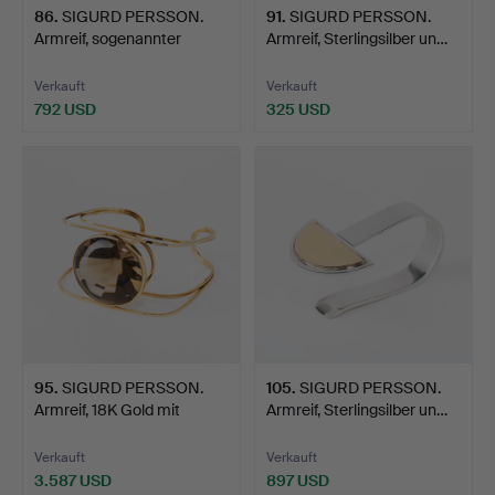
86
.
SIGURD PERSSON.
91
.
SIGURD PERSSON.
Armreif, sogenannter
Armreif, Sterlingsilber un…
Bluts…
Verkauft
Verkauft
792 USD
325 USD
95
.
SIGURD PERSSON.
105
.
SIGURD PERSSON.
Armreif, 18K Gold mit
Armreif, Sterlingsilber un…
Rauc…
Verkauft
Verkauft
3.587 USD
897 USD