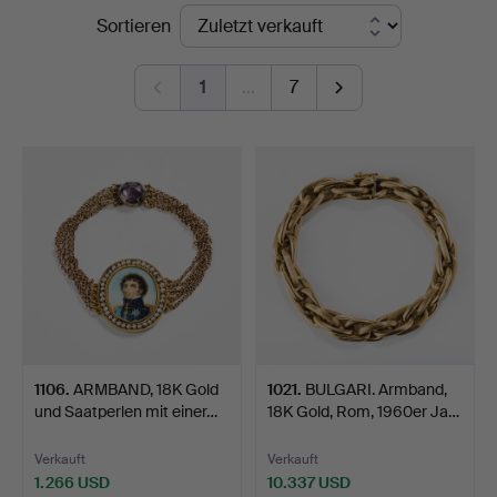
Endpreise
Sortieren
Art
1
…
7
1106
.
ARMBAND, 18K Gold
1021
.
BULGARI. Armband,
und Saatperlen mit einer…
18K Gold, Rom, 1960er Ja…
Verkauft
Verkauft
1.266 USD
10.337 USD