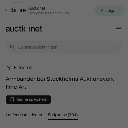
Auctionet
Anzeigen
Schließen
Verfügbar auf Google Play
Auctionet.com
Filtrieren
Armbänder
Armbänder bei Stockholms Auktionsverk
bei
Fine Art
Stockholms
Suche speichern
Auktionsverk
Laufende Auktionen
Endpreise
(304)
Fine