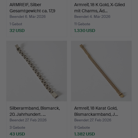
ARMREIF, Silber
Armreif, 18 K Gold, X-Glied
Gesamtgewicht ca. 17,9
mit Charms, Äd…
Gra…
Beendet 6. Mär 2026
Beendet 4. Mär 2026
1 Gebot
11 Gebote
32 USD
1.330 USD
Silberarmband, Bismarck,
Armreif, 18 Karat Gold,
20. Jahrhundert. …
Bismarckarmband, J…
Beendet 27. Feb 2026
Beendet 27. Feb 2026
3 Gebote
9 Gebote
43 USD
1.382 USD