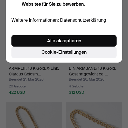
Websites für Sie zu bewerben.
Weitere Informationen:
Datenschutzerklärung
Alle akzeptieren
Cookie-Einstellungen
ARMREIF, 18 K Gold, X-Link,
EIN ARMBAND, 18 K Gold.
Clareus Goldsm…
Gesamtgewicht ca. …
Beendet 21. Mär 2026
Beendet 20. Mär 2026
20 Gebote
4 Gebote
422 USD
312 USD