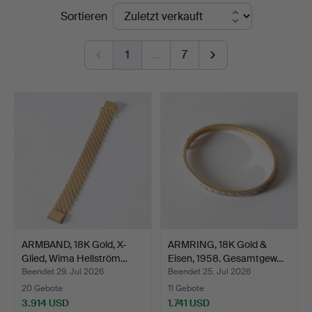
Endpreise
Sortieren
Nyköping
1
…
7
ARMBAND, 18K Gold, X-
ARMRING, 18K Gold &
Glied, Wima Hellström…
Eisen, 1958. Gesamtgew…
Beendet 29. Jul 2026
Beendet 25. Jul 2026
20 Gebote
11 Gebote
3.914 USD
1.741 USD