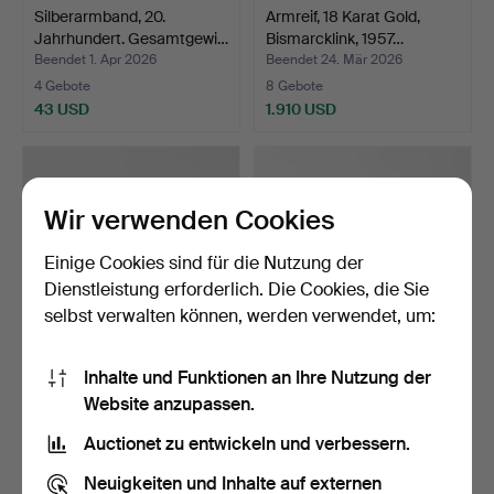
Silberarmband, 20.
Armreif, 18 Karat Gold,
Jahrhundert. Gesamtgewi…
Bismarcklink, 1957…
Beendet 1. Apr 2026
Beendet 24. Mär 2026
4 Gebote
8 Gebote
43 USD
1.910 USD
Wir verwenden Cookies
Einige Cookies sind für die Nutzung der
Dienstleistung erforderlich. Die Cookies, die Sie
selbst verwalten können, werden verwendet, um:
Inhalte und Funktionen an Ihre Nutzung der
MATTI J. HYVÄRINEN. Ein
ANNA GRETA EKER. Ein
Website anzupassen.
Armband aus Sterli…
Armband aus Sterlings…
Beendet 21. Mär 2026
Beendet 21. Mär 2026
Auctionet zu entwickeln und verbessern.
14 Gebote
18 Gebote
138 USD
308 USD
Neuigkeiten und Inhalte auf externen