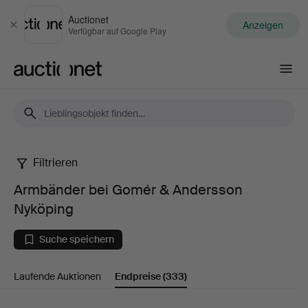
Auctionet
Anzeigen
Schließen
Verfügbar auf Google Play
Auctionet.com
Filtrieren
Armbänder
Armbänder bei Gomér & Andersson
bei
Nyköping
Gomér
Suche speichern
&
Laufende Auktionen
Endpreise
(333)
Andersson