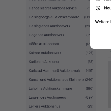
Neu
Handelslagret Auktionsservice
(117)
Helsingborgs Auktionskammare
(1.194)
Weitere 
Hälsinglands Auktionsverk
(298)
Höganäs Auktionsverk
(167)
Höörs Auktionshall
(175)
Kalmar Auktionsverk
(427)
Karljohan Auktioner
(37)
Karlstad Hammarö Auktionsverk
(415)
Kunst- und Auktionshaus Kleinhenz
(246)
Laholms Auktionskammare
(186)
Lawrences Auctioneers
(897)
Leiflers Auktionshus
(29)