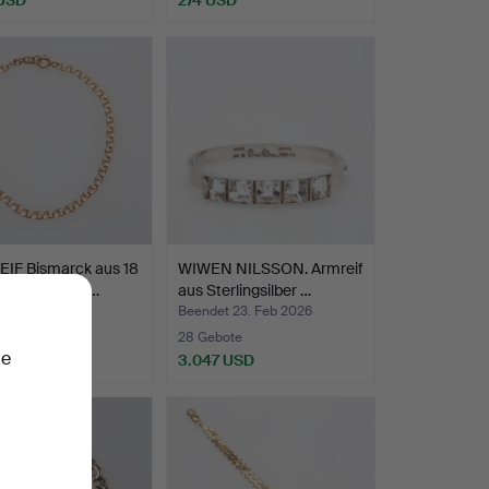
IF Bismarck aus 18
WIWEN NILSSON. Armreif
 Gold, Gewich…
aus Sterlingsilber …
t 28. Feb 2026
Beendet 23. Feb 2026
te
28 Gebote
ie
SD
3.047 USD