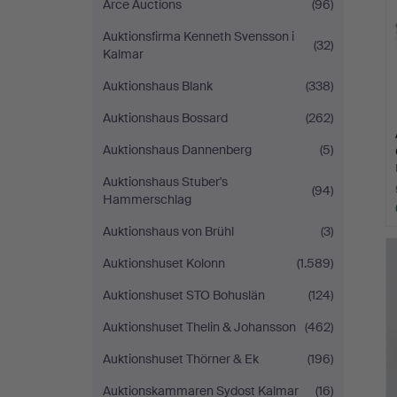
Arce Auctions
(96)
Auktionsfirma Kenneth Svensson i
(32)
Kalmar
Auktionshaus Blank
(338)
Auktionshaus Bossard
(262)
Auktionshaus Dannenberg
(5)
Auktionshaus Stuber's
(94)
Hammerschlag
Auktionshaus von Brühl
(3)
Auktionshuset Kolonn
(1.589)
Auktionshuset STO Bohuslän
(124)
Auktionshuset Thelin & Johansson
(462)
Auktionshuset Thörner & Ek
(196)
Auktionskammaren Sydost Kalmar
(16)