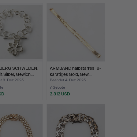
BERG SCHWEDEN.
ARMBAND halbstarres 18-
f, Silber, Gewich…
karätiges Gold, Gew…
t 8. Dez 2025
Beendet 4. Dez 2025
te
7 Gebote
SD
2.312 USD