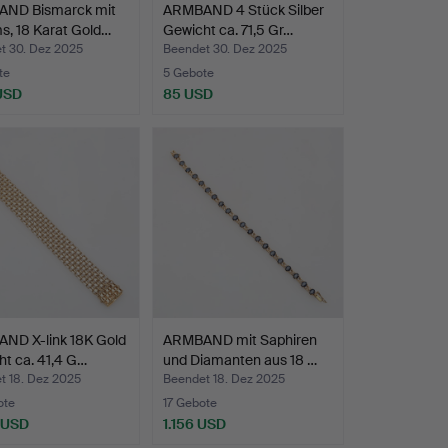
ND Bismarck mit
ARMBAND 4 Stück Silber
s, 18 Karat Gold…
Gewicht ca. 71,5 Gr…
t 30. Dez 2025
Beendet 30. Dez 2025
te
5 Gebote
 USD
85 USD
ND X-link 18K Gold
ARMBAND mit Saphiren
t ca. 41,4 G…
und Diamanten aus 18 …
t 18. Dez 2025
Beendet 18. Dez 2025
ote
17 Gebote
 USD
1.156 USD