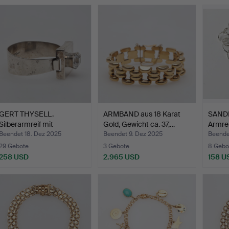
GERT THYSELL.
ARMBAND aus 18 Karat
SAND
Silberarmreif mit
Gold, Gewicht ca. 37,…
Armrei
Bergkrista…
Beendet 18. Dez 2025
Beendet 9. Dez 2025
Beende
29 Gebote
3 Gebote
8 Gebo
258 USD
2.965 USD
158 U