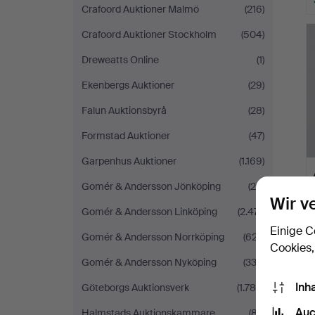
Crafoord Auktioner Malmö
(216)
Crafoord Auktioner Stockholm
(504)
Dreweatts Online
(1)
Ekenbergs Auktioner
(29)
Falun Auktionsbyrå
(28)
Formstad Auktioner
(47)
Garpenhus Auktioner
(1.169)
Gomér & Andersson Jönköping
(26)
Wir v
Gomér & Andersson Linköping
(2.471)
Einige C
Gomér & Andersson Norrköping
(627)
Cookies,
Gomér & Andersson Nyköping
(333)
Inh
Göteborgs Auktionsverk
(1.780)
Auc
Halmstads Auktionskammare
(87)