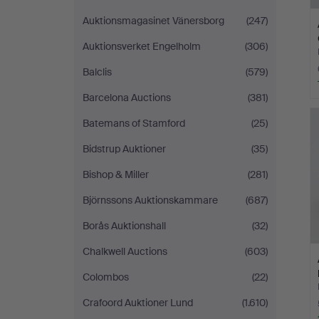
Auktionsmagasinet Vänersborg
(247)
Auktionsverket Engelholm
(306)
Balclis
(579)
Barcelona Auctions
(381)
Batemans of Stamford
(25)
Bidstrup Auktioner
(35)
Bishop & Miller
(281)
Björnssons Auktionskammare
(687)
Borås Auktionshall
(32)
Chalkwell Auctions
(603)
Colombos
(22)
Crafoord Auktioner Lund
(1.610)