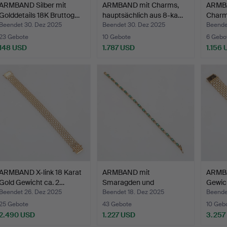
ARMBAND Silber mit
ARMBAND mit Charms,
ARMBA
Golddetails 18K Bruttog…
hauptsächlich aus 8-ka…
Charm
Beendet 30. Dez 2025
Beendet 30. Dez 2025
Beende
23 Gebote
10 Gebote
6 Gebo
148 USD
1.787 USD
1.156
ARMBAND X-link 18 Karat
ARMBAND mit
ARMBA
Gold Gewicht ca. 2…
Smaragden und
Gewich
Diamanten aus 18…
Beendet 26. Dez 2025
Beendet 18. Dez 2025
Beende
25 Gebote
43 Gebote
10 Geb
2.490 USD
1.227 USD
3.257