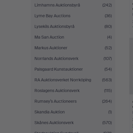
Limhamns Auktionsbyrå
(242)
Lyme Bay Auctions
(36)
Lysekils Auktionsbyrå
(80)
Ma San Auction
(4)
Markus Auktioner
(52)
Norrlands Auktionsverk
(107)
Palsgaard Kunstauktioner
(54)
RA Auktionsverket Norrköping
(563)
Roslagens Auktionsverk
(115)
Rumsey’s Auctioneers
(264)
Skandia Auktion
(1)
Skånes Auktionsverk
(570)