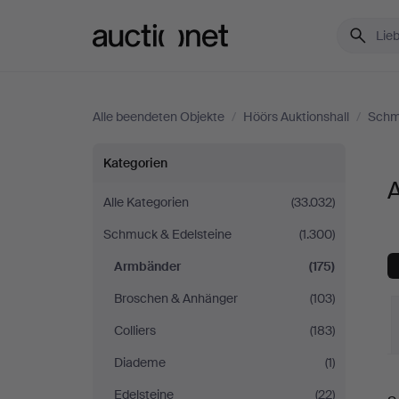
Auctionet.com
Alle beendeten Objekte
/
Höörs Auktionshall
/
Schm
Armbänder
Kategorien
bei
Alle Kategorien
(33.032)
Schmuck & Edelsteine
(1.300)
Höörs
Armbänder
(175)
Auktionshall
Broschen & Anhänger
(103)
Colliers
(183)
Diademe
(1)
E
Edelsteine
(22)