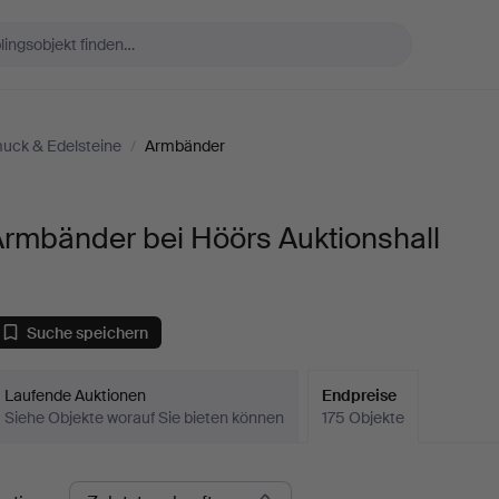
uck & Edelsteine
/
Armbänder
Armbänder bei Höörs Auktionshall
Suche speichern
Laufende Auktionen
Endpreise
Siehe Objekte worauf Sie bieten können
175 Objekte
ndpreise