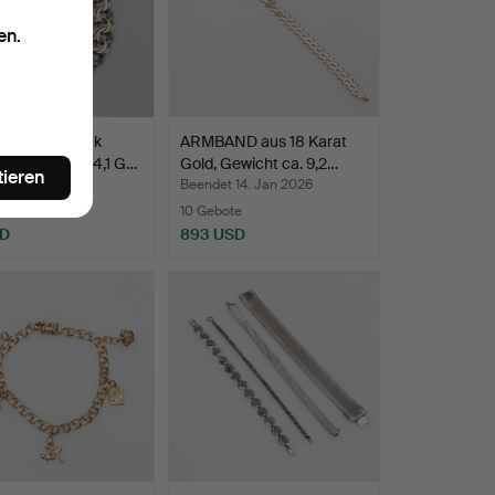
en.
AND Bismarck
ARMBAND aus 18 Karat
 Gewicht ca. 24,1 G…
Gold, Gewicht ca. 9,2…
tieren
t 16. Jan 2026
Beendet 14. Jan 2026
te
10 Gebote
SD
893 USD