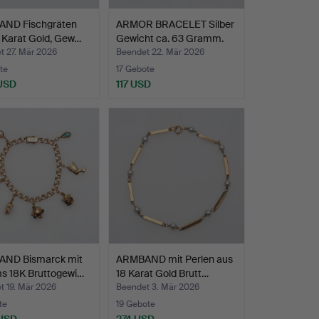
ND Fischgräten
ARMOR BRACELET Silber
 Karat Gold, Gew…
Gewicht ca. 63 Gramm.
t 27. Mär 2026
Beendet 22. Mär 2026
te
17 Gebote
 USD
117 USD
ND Bismarck mit
ARMBAND mit Perlen aus
s 18K Bruttogewi…
18 Karat Gold Brutt…
t 19. Mär 2026
Beendet 3. Mär 2026
te
19 Gebote
 USD
274 USD