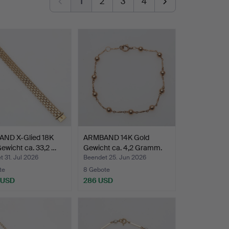
1
2
3
4
ND X-Glied 18K
ARMBAND 14K Gold
ewicht ca. 33,2 …
Gewicht ca. 4,2 Gramm.
 31. Jul 2026
Beendet 25. Jun 2026
te
8 Gebote
 USD
286 USD