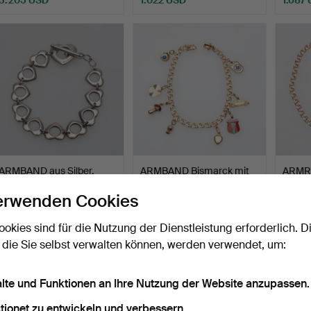
ARMBAND aus Silber,
ARMBAND Bismarck mit
ARMRE
Tiffany & Co, Gewicht …
Charms aus 18 Karat G…
Karat
erwenden Cookies
Beendet 28. Feb 2026
Beendet 28. Feb 2026
Beende
23 Gebote
12 Gebote
9 Gebo
ookies sind für die Nutzung der Dienstleistung erforderlich. D
171 USD
1.230 USD
277 U
 die Sie selbst verwalten können, werden verwendet, um:
alte und Funktionen an Ihre Nutzung der Website anzupassen.
tionet zu entwickeln und verbessern.