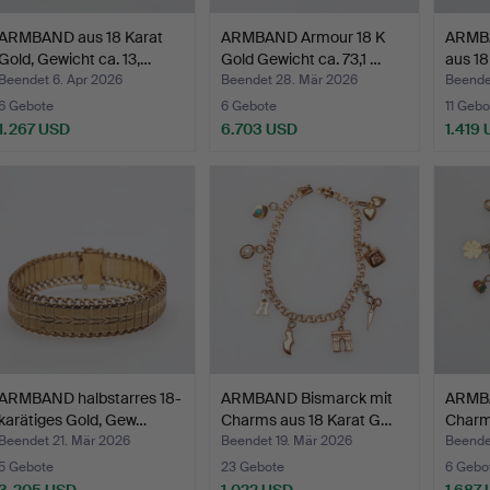
ARMBAND aus 18 Karat
ARMBAND Armour 18 K
ARMBA
Gold, Gewicht ca. 13,…
Gold Gewicht ca. 73,1 …
aus 18
Beendet 6. Apr 2026
Beendet 28. Mär 2026
Beende
6 Gebote
6 Gebote
11 Gebo
1.267 USD
6.703 USD
1.419
ARMBAND halbstarres 18-
ARMBAND Bismarck mit
ARMBA
karätiges Gold, Gew…
Charms aus 18 Karat G…
Charm
Beendet 21. Mär 2026
Beendet 19. Mär 2026
Beende
5 Gebote
23 Gebote
6 Gebo
3.205 USD
1.022 USD
1.687