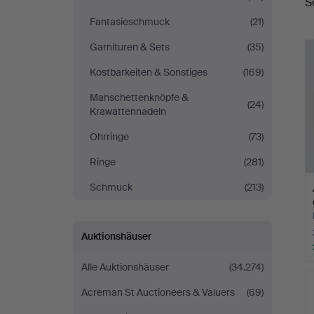
S
Fantasieschmuck
(21)
Garnituren & Sets
(35)
Kostbarkeiten & Sonstiges
(169)
Manschettenknöpfe &
(24)
Krawattennadeln
Ohrringe
(73)
Ringe
(281)
Schmuck
(213)
Auktionshäuser
Alle Auktionshäuser
(34.274)
Acreman St Auctioneers & Valuers
(69)