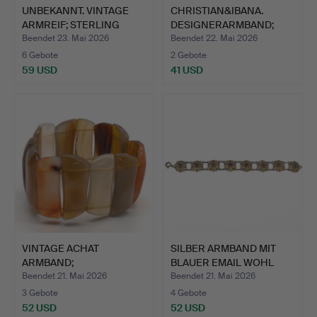
UNBEKANNT. VINTAGE
CHRISTIAN&IBANA.
ARMREIF; STERLING
DESIGNERARMBAND;
SILBE…
VERGOLDE…
Beendet 23. Mai 2026
Beendet 22. Mai 2026
6 Gebote
2 Gebote
59 USD
41 USD
VINTAGE ACHAT
SILBER ARMBAND MIT
ARMBAND;
BLAUER EMAIL WOHL
VERSCHIEDENE
THEOD…
Beendet 21. Mai 2026
Beendet 21. Mai 2026
FARBEN…
3 Gebote
4 Gebote
52 USD
52 USD