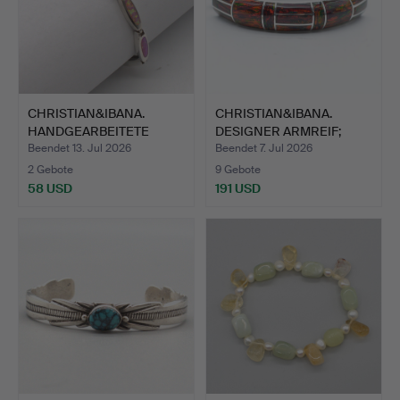
CHRISTIAN&IBANA.
CHRISTIAN&IBANA.
HANDGEARBEITETE
DESIGNER ARMREIF;
STERLINGS…
EINZELS…
Beendet 13. Jul 2026
Beendet 7. Jul 2026
2 Gebote
9 Gebote
58 USD
191 USD