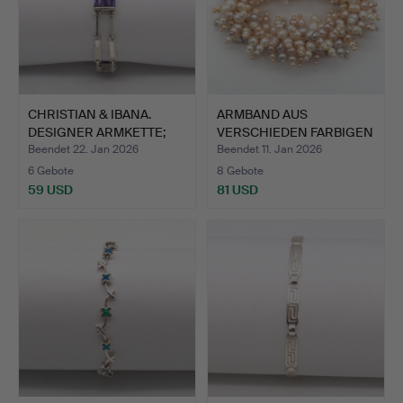
CHRISTIAN & IBANA.
ARMBAND AUS
DESIGNER ARMKETTE;
VERSCHIEDEN FARBIGEN
HAND…
ZUCHTPERL…
Beendet 22. Jan 2026
Beendet 11. Jan 2026
6 Gebote
8 Gebote
59 USD
81 USD