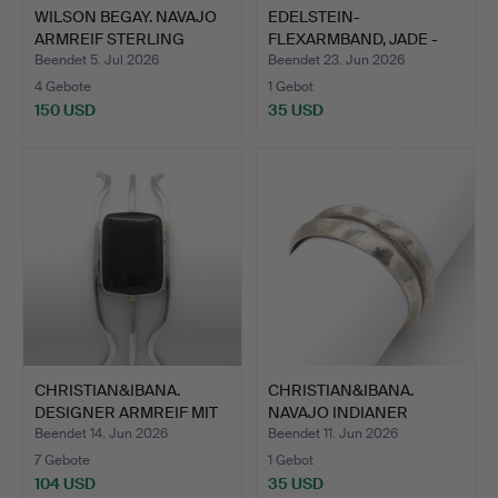
WILSON BEGAY. NAVAJO
EDELSTEIN-
ARMREIF STERLING
FLEXARMBAND, JADE -
SILB…
CITRIN - ZUC…
Beendet 5. Jul 2026
Beendet 23. Jun 2026
4 Gebote
1 Gebot
150 USD
35 USD
CHRISTIAN&IBANA.
CHRISTIAN&IBANA.
DESIGNER ARMREIF MIT
NAVAJO INDIANER
STEI…
ETHNO ARM…
Beendet 14. Jun 2026
Beendet 11. Jun 2026
7 Gebote
1 Gebot
104 USD
35 USD