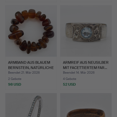
ARMBAND AUS BLAUEM
ARMREIF AUS NEUSILBER
BERNSTEIN, NATÜRLICHE
MIT FACETTIERTEM FAR…
E…
Beendet 21. Mär 2026
Beendet 14. Mär 2026
2 Gebote
4 Gebote
98 USD
52 USD