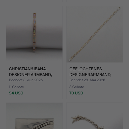
CHRISTIAN&IBANA.
GEFLOCHTENES
DESIGNER ARMBAND;
DESIGNERARMBAND,
STERLIN…
DREI FARBIGE…
Beendet 8. Jun 2026
Beendet 28. Mai 2026
11 Gebote
3 Gebote
94 USD
70 USD