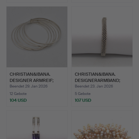
CHRISTIAN&IBANA.
CHRISTIAN&IBANA.
DESIGNER ARMREIF;
DESIGNERARMBAND;
HANDARB…
UNIKAT B…
Beendet 29. Jan 2026
Beendet 23. Jan 2026
12 Gebote
5 Gebote
104 USD
107 USD