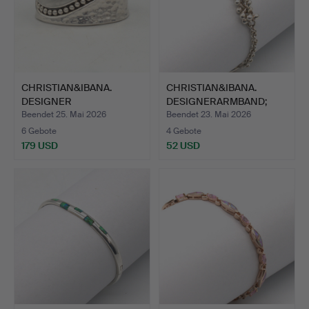
CHRISTIAN&IBANA.
CHRISTIAN&IBANA.
DESIGNER
DESIGNERARMBAND;
MANSCHETTEN ARMR…
HANDARBE…
Beendet 25. Mai 2026
Beendet 23. Mai 2026
6 Gebote
4 Gebote
179 USD
52 USD