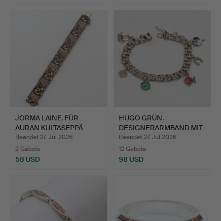
JORMA LAINE. FÜR
HUGO GRÜN.
AURAN KULTASEPPÄ
DESIGNERARMBAND MIT
(FINNLAN…
KLEINEN ANH…
Beendet 27. Jul 2026
Beendet 27. Jul 2026
2 Gebote
12 Gebote
58 USD
98 USD