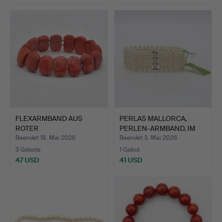
FLEXARMBAND AUS
PERLAS MALLORCA,
ROTER
PERLEN-ARMBAND, IM
SCHAUMKORALLE, IN FO…
STRUKT…
Beendet 18. Mai 2026
Beendet 3. Mai 2026
3 Gebote
1 Gebot
47 USD
41 USD