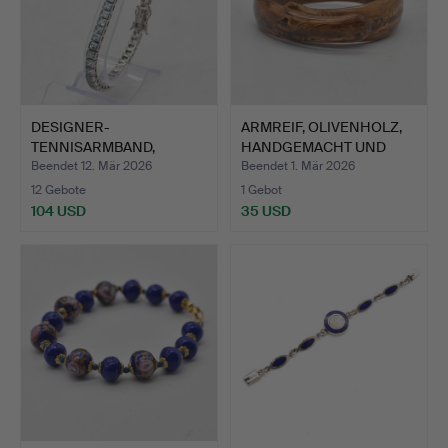
DESIGNER-
ARMREIF, OLIVENHOLZ,
TENNISARMBAND,
HANDGEMACHT UND
AQUAMARIN, STERLIN…
HANDP…
Beendet 12. Mär 2026
Beendet 1. Mär 2026
12 Gebote
1 Gebot
104 USD
35 USD