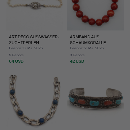
ART DECO SÜSSWASSER-
ARMBAND AUS
ZUCHTPERLEN
SCHAUMKORALLE
ARMBAND, 8…
PERLEN.
Beendet 3. Mai 2026
Beendet 2. Mai 2026
5 Gebote
3 Gebote
64 USD
42 USD