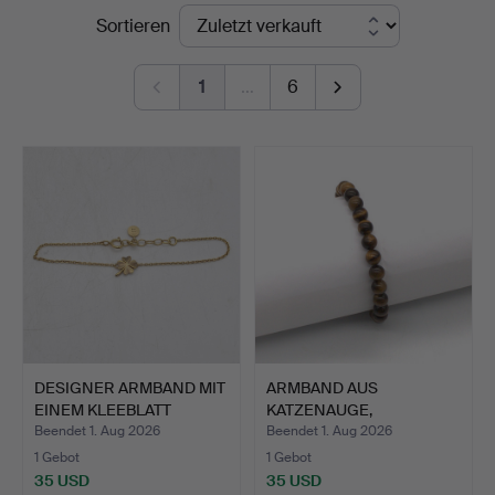
Endpreise
Sortieren
Kleinhenz
1
…
6
DESIGNER ARMBAND MIT
ARMBAND AUS
EINEM KLEEBLATT
KATZENAUGE,
ANHÄN…
PERLENFÖRMIG GESCH…
Beendet 1. Aug 2026
Beendet 1. Aug 2026
1 Gebot
1 Gebot
35 USD
35 USD