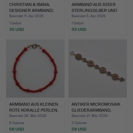
CHRISTIAN & IBANA.
ARMBAND AUS 925ER
DESIGNER ARMBAND;
STERLINGSILBER UND
HANDA…
HELLR…
Beendet 11. Apr 2026
Beendet 5. Apr 2026
1 Gebot
1 Gebot
35 USD
93 USD
ARMBAND AUS KLEINEN
ANTIKER MICROMOSAIK
ROTE KORALLE PERLEN.
GLIEDERARMBAND,
MURANO…
Beendet 28. Mär 2026
Beendet 21. Mär 2026
6 Gebote
3 Gebote
58 USD
58 USD