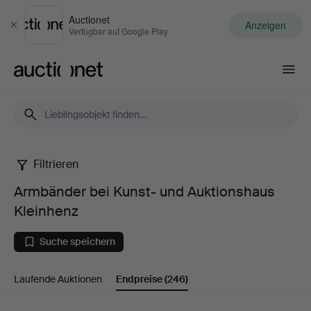
Auctionet
Anzeigen
Schließen
Verfügbar auf Google Play
Auctionet.com
Filtrieren
Armbänder
Armbänder bei Kunst- und Auktionshaus
bei
Kleinhenz
Kunst-
Suche speichern
und
Laufende Auktionen
Endpreise
(246)
Auktionshaus