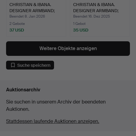
CHRISTIAN & IBANA.
CHRISTIAN & IBANA.
DESIGNER ARMBAND;
DESIGNER ARMBAND;
STERL…
HANDA…
Beendet 8. Jan 2026
Beendet 16. Dez 2025
2 Gebote
1 Gebot
37 USD
35 USD
Weitere Objekte anzeigen
Suche speichern
Auktionsarchiv
Sie suchen in unserem Archiv der beendeten
Auktionen.
Stattdessen laufende Auktionen anzeigen.