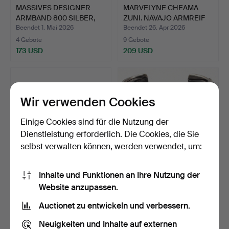
MASSIVES DESIGNER
MARVELYNE CHEAMA
ARMBAND 800 SILBER,
ZUNI. NAVAJO ARMREIF
DURC…
STER…
Beendet 1. Mai 2026
Beendet 26. Apr 2026
4 Gebote
9 Gebote
173 USD
209 USD
Wir verwenden Cookies
Einige Cookies sind für die Nutzung der
Dienstleistung erforderlich. Die Cookies, die Sie
selbst verwalten können, werden verwendet, um:
Inhalte und Funktionen an Ihre Nutzung der
VANESSA BARONI.
CHRISTIAN&IBANA.
Website anzupassen.
DESIGNER ARMBAND;.
DESIGNER
MANSCHETTEN ARMR…
Beendet 23. Apr 2026
Beendet 21. Apr 2026
Auctionet zu entwickeln und verbessern.
1 Gebot
14 Gebote
35 USD
133 USD
Neuigkeiten und Inhalte auf externen