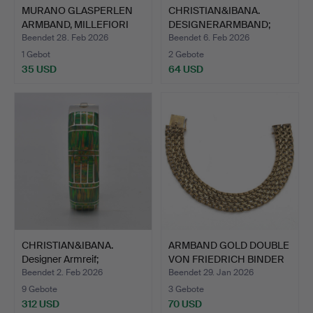
MURANO GLASPERLEN
CHRISTIAN&IBANA.
ARMBAND, MILLEFIORI
DESIGNERARMBAND;
BLUM…
HANDARBE…
Beendet 28. Feb 2026
Beendet 6. Feb 2026
1 Gebot
2 Gebote
35 USD
64 USD
CHRISTIAN&IBANA.
ARMBAND GOLD DOUBLE
Designer Armreif;
VON FRIEDRICH BINDER
Handgef…
M…
Beendet 2. Feb 2026
Beendet 29. Jan 2026
9 Gebote
3 Gebote
312 USD
70 USD