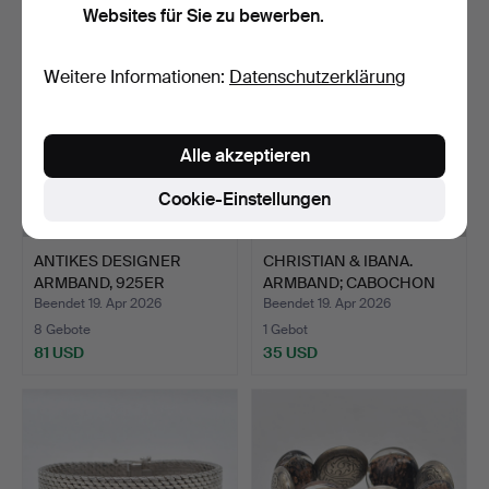
Websites für Sie zu bewerben.
Weitere Informationen:
Datenschutzerklärung
Alle akzeptieren
Cookie-Einstellungen
ANTIKES DESIGNER
CHRISTIAN & IBANA.
ARMBAND, 925ER
ARMBAND; CABOCHON
STERLINGSI…
STIL;…
Beendet 19. Apr 2026
Beendet 19. Apr 2026
8 Gebote
1 Gebot
81 USD
35 USD