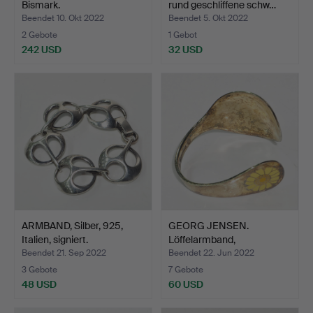
Bismark.
rund geschliffene schw…
Beendet 10. Okt 2022
Beendet 5. Okt 2022
2 Gebote
1 Gebot
242 USD
32 USD
ARMBAND, Silber, 925,
GEORG JENSEN.
Italien, signiert.
Löffelarmband,
Sterlingsilbe…
Beendet 21. Sep 2022
Beendet 22. Jun 2022
3 Gebote
7 Gebote
48 USD
60 USD