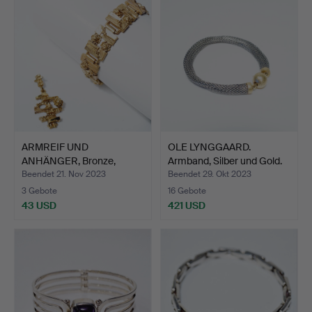
ARMREIF UND
OLE LYNGGAARD.
ANHÄNGER, Bronze,
Armband, Silber und Gold.
Finnland.
Beendet 21. Nov 2023
Beendet 29. Okt 2023
3 Gebote
16 Gebote
43 USD
421 USD