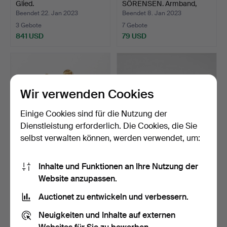
Glied.
SÖRENSEN. Armband,
Silber, v…
Beendet 22. Jan 2023
Beendet 8. Jan 2023
3 Gebote
7 Gebote
841 USD
79 USD
Wir verwenden Cookies
Einige Cookies sind für die Nutzung der
Dienstleistung erforderlich. Die Cookies, die Sie
selbst verwalten können, werden verwendet, um:
GOLDARMBAND MIT
ARMBAND, Art Deco, Silber
Inhalte und Funktionen an Ihre Nutzung der
CHARMS, 18K.
und Markasit.
Website anzupassen.
Beendet 19. Dez 2022
Beendet 29. Nov 2022
2 Gebote
4 Gebote
Auctionet zu entwickeln und verbessern.
494 USD
48 USD
Neuigkeiten und Inhalte auf externen