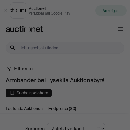
Auctionet
Anzeigen
Schließen
Verfügbar auf Google Play
Auctionet.com
Filtrieren
Armbänder
Armbänder bei Lysekils Auktionsbyrå
bei
Suche speichern
Lysekils
Laufende Auktionen
Endpreise
(80)
Auktionsbyrå
Endpreise
Sortieren