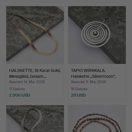
HALSKETTE, 18 Karat Gold,
TAPIO WIRKKALA.
Messglied, Gesam…
Halskette „Silvermoon“,
Ku…
Beendet 14. Mär 2026
Beendet 11. Mär 2026
17 Gebote
18 Gebote
2.900 USD
211 USD