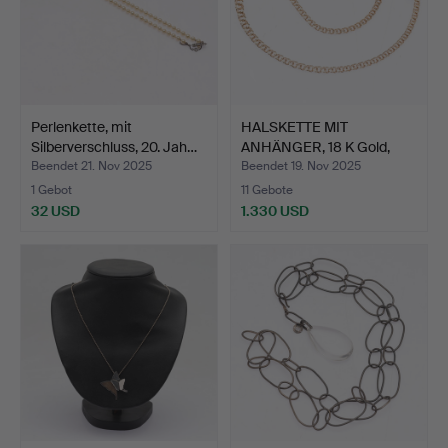
Perlenkette, mit
HALSKETTE MIT
Silberverschluss, 20. Jah…
ANHÄNGER, 18 K Gold,
Bismarc…
Beendet 21. Nov 2025
Beendet 19. Nov 2025
1 Gebot
11 Gebote
32 USD
1.330 USD