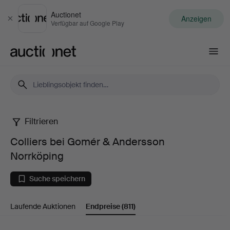
Auctionet
Anzeigen
Schließen
Verfügbar auf Google Play
Auctionet.com
Filtrieren
Colliers
Colliers bei Gomér & Andersson
bei
Norrköping
Gomér
Suche speichern
&
Laufende Auktionen
Endpreise
(811)
Andersson