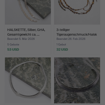
HALSKETTE, Silber, GHA,
3-teiliger
Gesamtgewicht ca. …
Tigeraugenschmuck/Halsk
ette, zw…
Beendet 5. Mär 2026
Beendet 26. Feb 2026
5 Gebote
1 Gebot
53 USD
32 USD