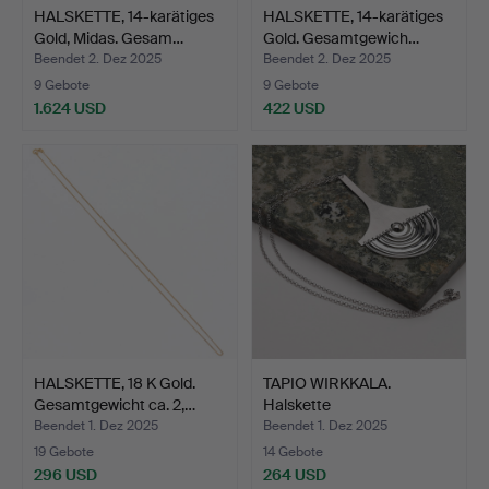
HALSKETTE, 14-karätiges
HALSKETTE, 14-karätiges
Gold, Midas. Gesam…
Gold. Gesamtgewich…
Beendet 2. Dez 2025
Beendet 2. Dez 2025
9 Gebote
9 Gebote
1.624 USD
422 USD
HALSKETTE, 18 K Gold.
TAPIO WIRKKALA.
Gesamtgewicht ca. 2,…
Halskette
„Halbmond/Mondsi…
Beendet 1. Dez 2025
Beendet 1. Dez 2025
19 Gebote
14 Gebote
296 USD
264 USD