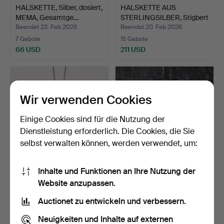
HALSKETTE, Silber, dosiert,
HALSKETTE AUS
MEMA, Gesamtge…
STERLINGSILBER, Stigbert
für…
Beendet 23. Feb 2026
Beendet 20. Feb 2026
7 Gebote
15 Gebote
66 USD
211 USD
Wir verwenden Cookies
Einige Cookies sind für die Nutzung der
Dienstleistung erforderlich. Die Cookies, die Sie
selbst verwalten können, werden verwendet, um:
Inhalte und Funktionen an Ihre Nutzung der
ANHÄNGER MIT KETTE,
HALSKETTE, 18 Karat Gold
Website anzupassen.
Silber, Kalevala Koru,…
mit Diamanten ca.…
Beendet 19. Feb 2026
Beendet 12. Feb 2026
Auctionet zu entwickeln und verbessern.
3 Gebote
18 Gebote
43 USD
444 USD
Neuigkeiten und Inhalte auf externen