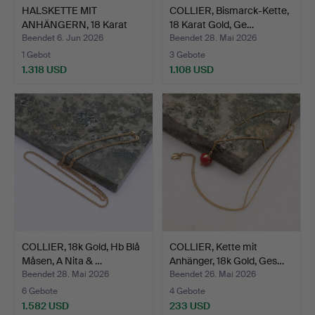
HALSKETTE MIT
COLLIER, Bismarck-Kette,
ANHÄNGERN, 18 Karat
18 Karat Gold, Ge…
Gold, Ge…
Beendet 6. Jun 2026
Beendet 28. Mai 2026
1 Gebot
3 Gebote
1.318 USD
1.108 USD
COLLIER, 18k Gold, Hb Blå
COLLIER, Kette mit
Måsen, A Nita & …
Anhänger, 18k Gold, Ges…
Beendet 28. Mai 2026
Beendet 26. Mai 2026
6 Gebote
4 Gebote
1.582 USD
233 USD