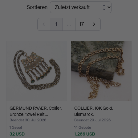
Endpreise
Sortieren
Norrköping
1
…
17
GERMUND PAAER. Collier,
COLLIER, 18K Gold,
Bronze, "Zwei Reit…
Bismarck.
Gesamtgewicht…
Beendet 30. Jul 2026
Beendet 29. Jul 2026
1 Gebot
14 Gebote
32 USD
1.266 USD