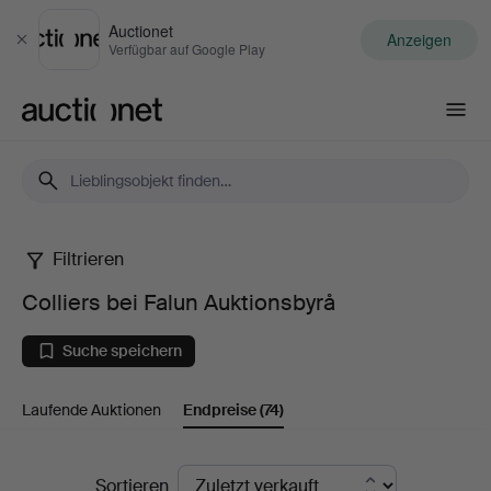
Auctionet
Anzeigen
Schließen
Verfügbar auf Google Play
Auctionet.com
Filtrieren
Colliers
Colliers bei Falun Auktionsbyrå
bei
Suche speichern
Falun
Laufende Auktionen
Endpreise
(74)
Auktionsbyrå
Endpreise
Sortieren