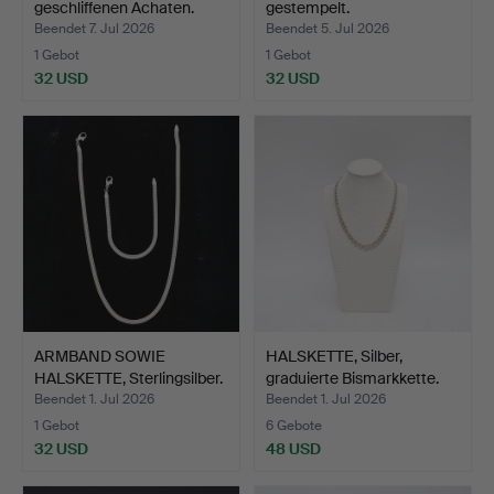
geschliffenen Achaten.
gestempelt.
Beendet 7. Jul 2026
Beendet 5. Jul 2026
1 Gebot
1 Gebot
32 USD
32 USD
ARMBAND SOWIE
HALSKETTE, Silber,
HALSKETTE, Sterlingsilber.
graduierte Bismarkkette.
Beendet 1. Jul 2026
Beendet 1. Jul 2026
1 Gebot
6 Gebote
32 USD
48 USD