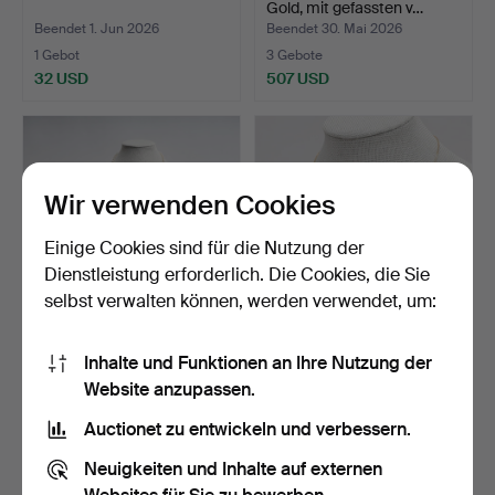
Gold, mit gefassten v…
Beendet 1. Jun 2026
Beendet 30. Mai 2026
1 Gebot
3 Gebote
32 USD
507 USD
Wir verwenden Cookies
Einige Cookies sind für die Nutzung der
Dienstleistung erforderlich. Die Cookies, die Sie
selbst verwalten können, werden verwendet, um:
GRADUERT
HALSKETTE MIT
Inhalte und Funktionen an Ihre Nutzung der
PERLENKETTE, mit
ANHÄNGER, 18 Karat Gold,
Website anzupassen.
Schließe aus 18 …
mit…
Beendet 30. Mai 2026
Beendet 30. Mai 2026
18 Gebote
1 Gebot
Auctionet zu entwickeln und verbessern.
127 USD
211 USD
Neuigkeiten und Inhalte auf externen