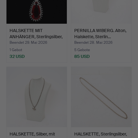
HALSKETTE MIT
PERNILLA WIBERG. Alton,
ANHÄNGER, Sterlingsilber,
Halskette, Sterlin…
mi…
Beendet 29. Mai 2026
Beendet 28. Mai 2026
1 Gebot
5 Gebote
32 USD
85 USD
HALSKETTE, Silber, mit
HALSKETTE, Sterlingsilber,