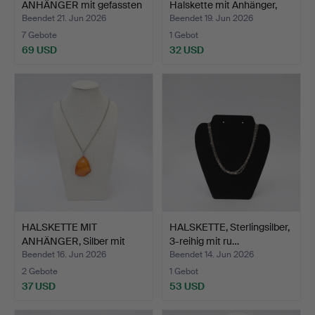
ANHÄNGER mit gefassten
Halskette mit Anhänger,
Grana…
Bron…
Beendet 21. Jun 2026
Beendet 19. Jun 2026
7 Gebote
1 Gebot
69 USD
32 USD
HALSKETTE MIT
HALSKETTE, Sterlingsilber,
ANHÄNGER, Silber mit
3-reihig mit ru…
poliert…
Beendet 16. Jun 2026
Beendet 14. Jun 2026
2 Gebote
1 Gebot
37 USD
53 USD