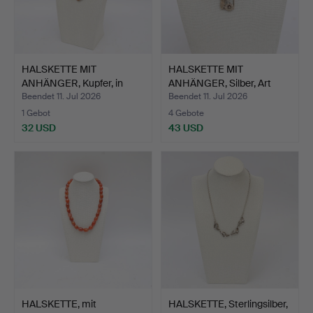
HALSKETTE MIT
HALSKETTE MIT
ANHÄNGER, Kupfer, in
ANHÄNGER, Silber, Art
Form ei…
Déco, …
Beendet 11. Jul 2026
Beendet 11. Jul 2026
1 Gebot
4 Gebote
32 USD
43 USD
HALSKETTE, mit
HALSKETTE, Sterlingsilber,