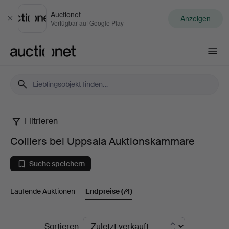
Auctionet
Anzeigen
Schließen
Verfügbar auf Google Play
Auctionet.com
Filtrieren
Colliers
Colliers bei Uppsala Auktionskammare
bei
Suche speichern
Uppsala
Laufende Auktionen
Endpreise
(74)
Auktionskammare
Endpreise
Sortieren