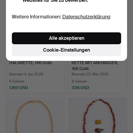
Websites für Sie zu bewerben.
Weitere Informationen:
Datenschutzerklärung
Alle akzeptieren
Cookie-Einstellungen
HALSKETTE, 14K Gold.
KETTE MIT ANHÄNGER,
18K Gold.
Beendet 4. Apr 2026
Beendet 23. Mär 2026
6 Gebote
8 Gebote
1.160 USD
338 USD