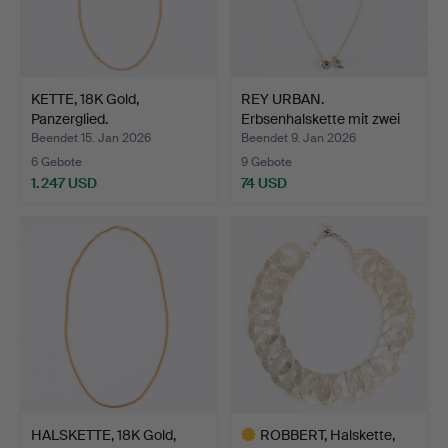
KETTE, 18K Gold,
REY URBAN.
Panzerglied.
Erbsenhalskette mit zwei
Anhäng…
Beendet 15. Jan 2026
Beendet 9. Jan 2026
6 Gebote
9 Gebote
1.247 USD
74 USD
HALSKETTE, 18K Gold,
ROBBERT, Halskette,