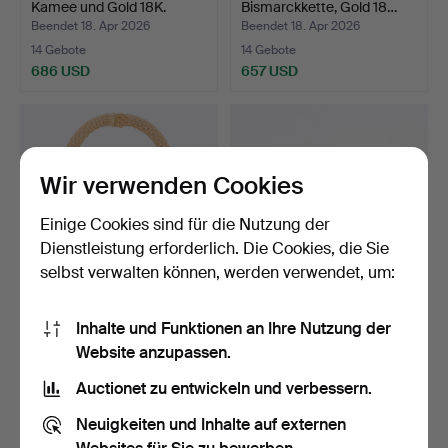
Kamee und Gold 18K.
Bismarckkette, Gold 18…
Beendet 18. Apr 2026
Beendet 18. Apr 2026
14 Gebote
14 Gebote
686 USD
657 USD
Wir verwenden Cookies
Einige Cookies sind für die Nutzung der
Dienstleistung erforderlich. Die Cookies, die Sie
selbst verwalten können, werden verwendet, um:
COLLIER, dosierte X-
STIGBERT, 3-teiliges
Inhalte und Funktionen an Ihre Nutzung der
Gliederkette, 18K Gold…
Garnitur, Silber, Sto…
Website anzupassen.
Beendet 17. Apr 2026
Beendet 17. Apr 2026
5 Gebote
36 Gebote
Auctionet zu entwickeln und verbessern.
5.430 USD
642 USD
Neuigkeiten und Inhalte auf externen