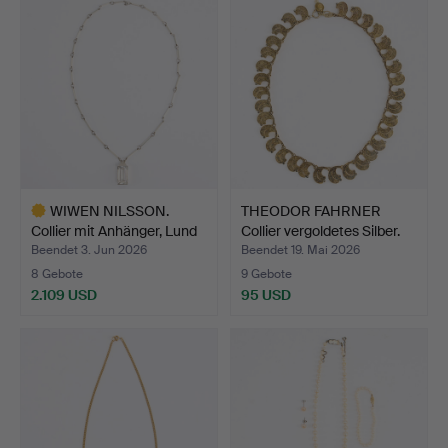
WIWEN NILSSON.
THEODOR FAHRNER
Collier mit Anhänger, Lund
Collier vergoldetes Silber.
…
Beendet 3. Jun 2026
Beendet 19. Mai 2026
8 Gebote
9 Gebote
2.109 USD
95 USD
Ausgewähltes
Objekt