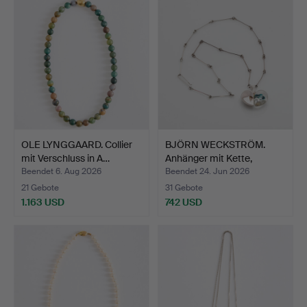
OLE LYNGGAARD. Collier
BJÖRN WECKSTRÖM.
mit Verschluss in A…
Anhänger mit Kette,
"Spac…
Beendet 6. Aug 2026
Beendet 24. Jun 2026
21 Gebote
31 Gebote
1.163 USD
742 USD