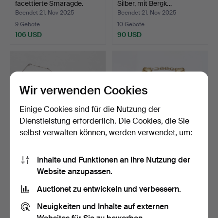
facettierte Smaragde.
Silber, mit Bergk…
Beendet 21. Nov 2025
Beendet 21. Nov 2025
9 Gebote
10 Gebote
106 USD
90 USD
Wir verwenden Cookies
Einige Cookies sind für die Nutzung der
Dienstleistung erforderlich. Die Cookies, die Sie
selbst verwalten können, werden verwendet, um:
HALSKETTE,
HALSKETTE,
Inhalte und Funktionen an Ihre Nutzung der
Silber/Amethyst.
Emaillearbeit/Reptextil,
Website anzupassen.
signie…
Beendet 20. Nov 2025
Beendet 17. Sep 2025
4 Gebote
2 Gebote
Auctionet zu entwickeln und verbessern.
317 USD
53 USD
Neuigkeiten und Inhalte auf externen