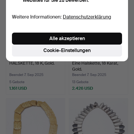
Websites für Sie zu bewerben.
Weitere Informationen:
Datenschutzerklärung
Alle akzeptieren
Cookie-Einstellungen
HALSKETTE, 18 K, Gold.
Eine Halskette, 18 Karat,
Gold.
Beendet 7. Sep 2025
Beendet 7. Sep 2025
5 Gebote
13 Gebote
1.161 USD
2.426 USD