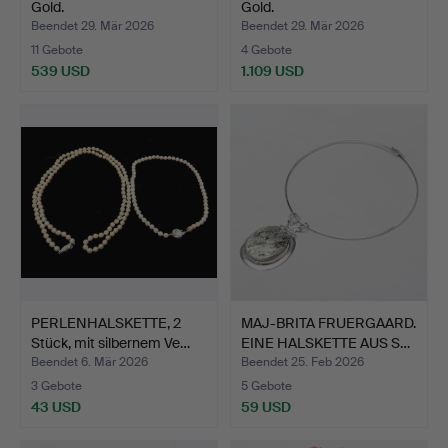
Gold.
Gold.
Beendet 29. Mär 2026
Beendet 29. Mär 2026
11 Gebote
4 Gebote
539 USD
1.109 USD
PERLENHALSKETTE, 2
MAJ-BRITA FRUERGAARD.
Stück, mit silbernem Ve…
EINE HALSKETTE AUS S…
Beendet 6. Mär 2026
Beendet 25. Feb 2026
3 Gebote
5 Gebote
43 USD
59 USD