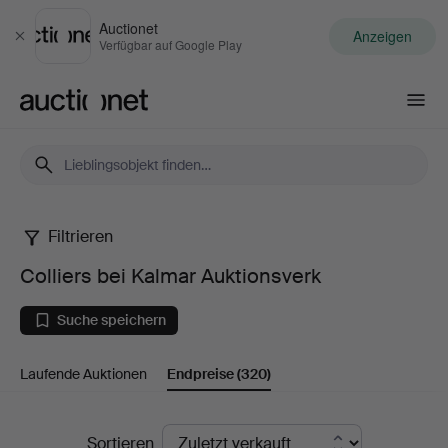
Auctionet
Anzeigen
Schließen
Verfügbar auf Google Play
Auctionet.com
Filtrieren
Colliers
Colliers bei Kalmar Auktionsverk
bei
Suche speichern
Kalmar
Laufende Auktionen
Endpreise
(320)
Auktionsverk
Endpreise
Sortieren