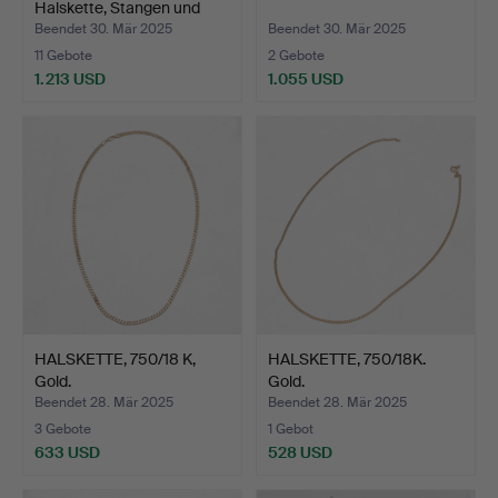
Halskette, Stangen und
Ring…
Beendet 30. Mär 2025
Beendet 30. Mär 2025
11 Gebote
2 Gebote
1.213 USD
1.055 USD
Ausgewähltes
Objekt
HALSKETTE, 750/18 K,
HALSKETTE, 750/18K.
Gold.
Gold.
Beendet 28. Mär 2025
Beendet 28. Mär 2025
3 Gebote
1 Gebot
633 USD
528 USD