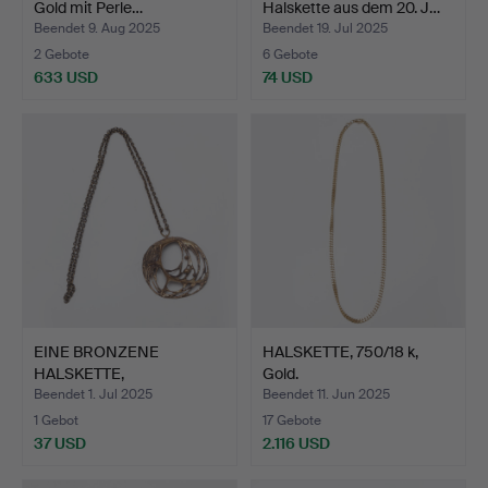
Gold mit Perle…
Halskette aus dem 20. J…
Beendet 9. Aug 2025
Beendet 19. Jul 2025
2 Gebote
6 Gebote
633 USD
74 USD
EINE BRONZENE
HALSKETTE, 750/18 k,
HALSKETTE,
Gold.
möglicherweise Ka…
Beendet 1. Jul 2025
Beendet 11. Jun 2025
1 Gebot
17 Gebote
37 USD
2.116 USD