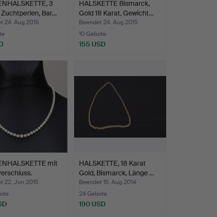
ENHALSKETTE, 3
HALSKETTE Bismarck,
 Zuchtperlen, Bar…
Gold 18 Karat, Gewicht…
t 24. Aug 2015
Beendet 24. Aug 2015
te
10 Gebote
D
155 USD
ENHALSKETTE mit
HALSKETTE, 18 Karat
verschluss.
Gold, Bismarck, Länge …
t 22. Jun 2015
Beendet 15. Aug 2014
ote
24 Gebote
SD
190 USD