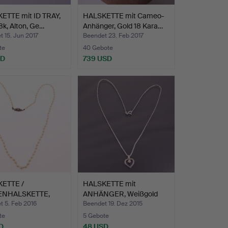
ETTE mit ID TRAY,
HALSKETTE mit Cameo-
8k, Alton, Ge…
Anhänger, Gold 18 Kara…
 15. Jun 2017
Beendet 23. Feb 2017
te
40 Gebote
SD
739 USD
ETTE /
HALSKETTE mit
ENHALSKETTE,
ANHÄNGER, Weißgold
erlen, …
18k, GFAB…
t 5. Feb 2016
Beendet 19. Dez 2015
te
5 Gebote
D
48 USD