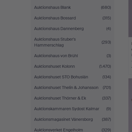
Auktionshaus Blank
(680)
Auktionshaus Bossard
(315)
Auktionshaus Dannenberg
(4)
Auktionshaus Stuber's
(293)
Hammerschlag
Auktionshaus von Brühl
(3)
Auktionshuset Kolonn
(1.470)
Auktionshuset STO Bohuslän
(134)
Auktionshuset Thelin & Johansson
(701)
Auktionshuset Thörner & Ek
(337)
Auktionskammaren Sydost Kalmar
(9)
Auktionsmagasinet Vänersborg
(387)
Auktionsverket Engelholm
(329)