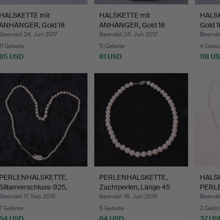
HALSKETTE mit
HALSKETTE mit
HALSK
ANHÄNGER, Gold 18
ANHÄNGER, Gold 18
Gold 1
Karat, Anh…
Karat + RI…
Beendet 24. Jun 2017
Beendet 24. Jun 2017
Beendet
11 Gebote
11 Gebote
4 Gebo
85 USD
81 USD
118 U
PERLENHALSKETTE,
PERLENHALSKETTE,
HALSK
Silberverschluss-925,
Zuchtperlen, Länge 45
PERL
Zuc…
cm,…
Zuchtp
Beendet 17. Sep 2016
Beendet 18. Jun 2016
Beende
7 Gebote
5 Gebote
2 Gebo
64 USD
64 USD
37 US