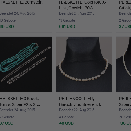
HALSKETTE, Bernstein.
HALSKETTE, Gold 18K, X-
PERL
Link, Gewicht 30,3 …
Stück,
Beendet 24. Aug 2015
Beendet 24. Aug 2015
Beende
10 Gebote
13 Gebote
2 Gebo
69 USD
591 USD
37 US
HALSKETTE 3 Stück,
PERLENCOLLIER,
PERL
Türkis, Silber 925, Sil…
Barock-Zuchtperlen, 1.
Silber
Hälf…
Beendet 24. Aug 2015
Beendet 22. Aug 2015
Beende
2 Gebote
4 Gebote
20 Geb
37 USD
48 USD
138 U