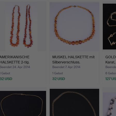
AMERIKANISCHE
MUSKEL HALSKETTE mit
GOLDK
HALSKETTE 2-tlg.
Silberverschluss.
Karat,
Beendet 24. Apr 2014
Beendet 7. Apr 2014
Beendet
1 Gebot
1 Gebot
6 Gebo
32 USD
32 USD
127 U