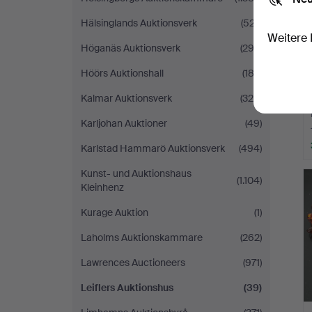
Hälsinglands Auktionsverk
(527)
Weitere 
Höganäs Auktionsverk
(292)
Höörs Auktionshall
(183)
Kalmar Auktionsverk
(320)
Karljohan Auktioner
(49)
Karlstad Hammarö Auktionsverk
(494)
Kunst- und Auktionshaus
(1.104)
Kleinhenz
Kurage Auktion
(1)
Laholms Auktionskammare
(262)
Lawrences Auctioneers
(971)
Leiflers Auktionshus
(39)