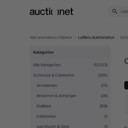
Auctionet.com
Alle beendeten Objekte
/
Leiflers Auktionshus
/
Sch
Colliers
Kategorien
C
bei
Alle Kategorien
(10.553)
Schmuck & Edelsteine
(286)
Leiflers
Armbänder
(29)
Auktionshus
Broschen & Anhänger
(28)
Colliers
(39)
Edelsteine
(1)
E
Garnituren & Sets
(1)