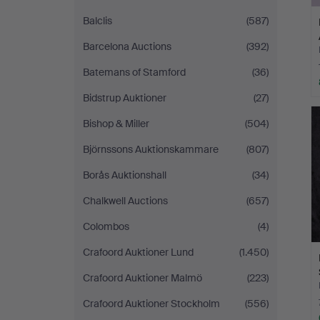
Balclis
(587)
Barcelona Auctions
(392)
Batemans of Stamford
(36)
Bidstrup Auktioner
(27)
Bishop & Miller
(504)
Björnssons Auktionskammare
(807)
Borås Auktionshall
(34)
Chalkwell Auctions
(657)
Colombos
(4)
Crafoord Auktioner Lund
(1.450)
Crafoord Auktioner Malmö
(223)
Crafoord Auktioner Stockholm
(556)