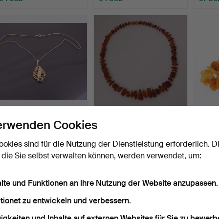
HALSKETTE mit
Bernsteinkette, Länge 53
HALSK
erwenden Cookies
Anhänger, Gold 18 Karat,
cm.
20. Ja
Gew…
Beendet 19. Dez 2015
Beendet 29. Nov 2015
Beende
ookies sind für die Nutzung der Dienstleistung erforderlich. D
7 Gebote
2 Gebote
2 Gebo
 die Sie selbst verwalten können, werden verwendet, um:
95 USD
37 USD
37 US
alte und Funktionen an Ihre Nutzung der Website anzupassen.
tionet zu entwickeln und verbessern.
igkeiten und Inhalte auf externen Websites für Sie zu bewerb