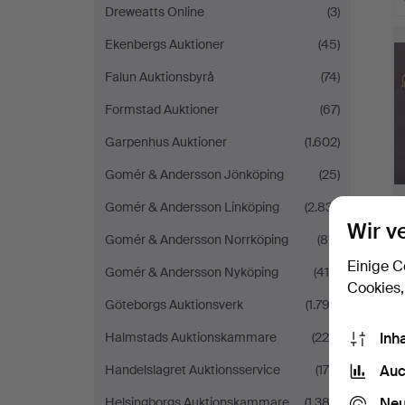
Dreweatts Online
(3)
Ekenbergs Auktioner
(45)
Falun Auktionsbyrå
(74)
Formstad Auktioner
(67)
Garpenhus Auktioner
(1.602)
Gomér & Andersson Jönköping
(25)
Gomér & Andersson Linköping
(2.831)
Wir v
Gomér & Andersson Norrköping
(811)
Einige C
Gomér & Andersson Nyköping
(416)
Cookies,
Göteborgs Auktionsverk
(1.792)
Inh
Halmstads Auktionskammare
(220)
Auc
Handelslagret Auktionsservice
(170)
Neu
Helsingborgs Auktionskammare
(1.382)