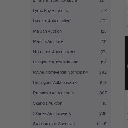
Limhamns Auktionsbyrå
(371)
Lyme Bay Auctions
(27)
Lysekils Auktionsbyrå
(101)
Ma San Auction
(23)
Markus Auktioner
(61)
Norrlands Auktionsverk
(171)
Palsgaard Kunstauktioner
(97)
RA Auktionsverket Norrköping
(782)
Roslagens Auktionsverk
(173)
Rumsey’s Auctioneers
(897)
Skandia Auktion
(5)
Skånes Auktionsverk
(738)
Stadsauktion Sundsvall
(1.145)