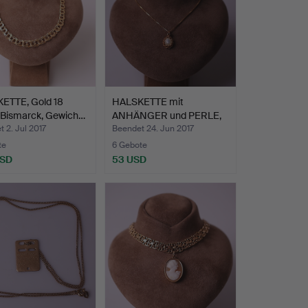
ETTE, Gold 18
HALSKETTE mit
 Bismarck, Gewich…
ANHÄNGER und PERLE,
Gold 18 …
 2. Jul 2017
Beendet 24. Jun 2017
te
6 Gebote
USD
53 USD