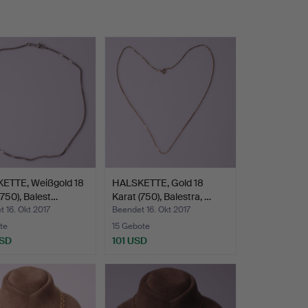
ETTE, Weißgold 18
HALSKETTE, Gold 18
(750), Balest…
Karat (750), Balestra, …
 16. Okt 2017
Beendet 16. Okt 2017
te
15 Gebote
USD
101 USD