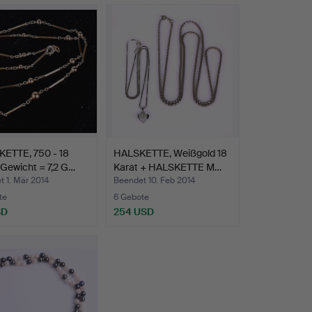
ETTE, 750 - 18
HALSKETTE, Weißgold 18
 Gewicht = 7,2 G…
Karat + HALSKETTE M…
 1. Mär 2014
Beendet 10. Feb 2014
te
6 Gebote
SD
254 USD