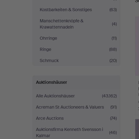
S
Kostbarkeiten & Sonstiges
(63)
Manschettenknöpfe &
(4)
Krawattennadeln
Ohrringe
(11)
Ringe
(88)
Schmuck
(20)
Auktionshäuser
Alle Auktionshäuser
(43.162)
Acreman St Auctioneers & Valuers
(91)
Arce Auctions
(74)
Auktionsfirma Kenneth Svensson i
(46)
Kalmar