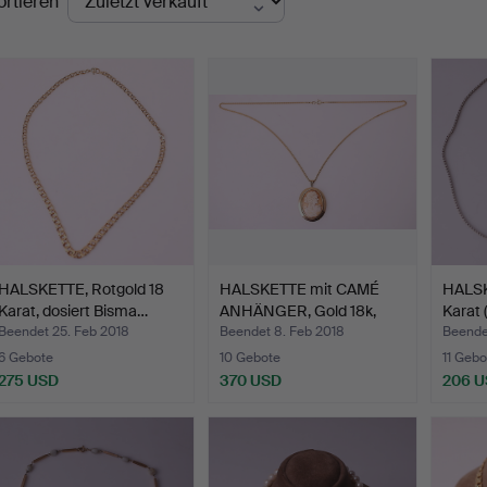
ortieren
HALSKETTE, Rotgold 18
HALSKETTE mit CAMÉ
HALSK
Karat, dosiert Bisma…
ANHÄNGER, Gold 18k,
Karat 
Ges…
Beendet 25. Feb 2018
Beendet 8. Feb 2018
Beendet
6 Gebote
10 Gebote
11 Gebo
275 USD
370 USD
206 