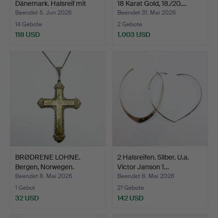
Dänemark. Halsreif mit
18 Karat Gold, 18./20.…
Anhän…
Beendet 5. Jun 2026
Beendet 31. Mai 2026
14 Gebote
2 Gebote
118 USD
1.003 USD
BRØDRENE LOHNE.
2 Halsreifen. Silber. U.a.
Bergen, Norwegen.
Victor Janson 1…
Nummerie…
Beendet 8. Mai 2026
Beendet 8. Mai 2026
1 Gebot
21 Gebote
32 USD
142 USD