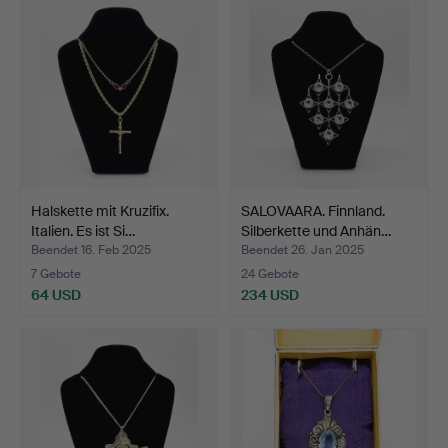
Halskette mit Kruzifix.
SALOVAARA. Finnland.
Italien. Es ist Si…
Silberkette und Anhän…
Beendet 16. Feb 2025
Beendet 26. Jan 2025
7 Gebote
24 Gebote
64 USD
234 USD