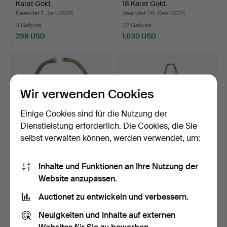
Karat Gold.
18 Karat Gold.
Beendet 1. Jan 2026
Beendet 26. Dez 2025
4 Gebote
22 Gebote
298 USD
1.630 USD
Wir verwenden Cookies
Einige Cookies sind für die Nutzung der
Dienstleistung erforderlich. Die Cookies, die Sie
selbst verwalten können, werden verwendet, um:
Halskette aus 18 Karat
Halskette mit Anhänger
Inhalte und Funktionen an Ihre Nutzung der
Gold.
Herz. 18-karätiges …
Website anzupassen.
Beendet 26. Dez 2025
Beendet 26. Dez 2025
10 Gebote
24 Gebote
Auctionet zu entwickeln und verbessern.
2.954 USD
296 USD
Neuigkeiten und Inhalte auf externen