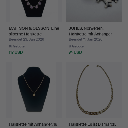
MATTSON & OLSSON. Eine
JUHLS. Norwegen.
silberne Halskette …
Halskette mit Anhänger
Es…
Beendet 23. Jan 2026
Beendet 11. Jan 2026
16 Gebote
8 Gebote
117 USD
74 USD
Halskette mit Anhänger. 18
Halskette Es ist Bismarck.