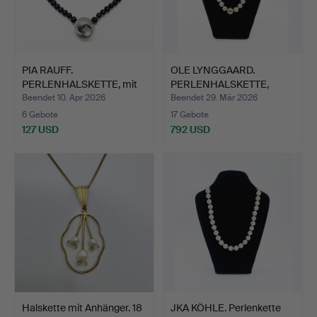
PIA RAUFF.
OLE LYNGGAARD.
PERLENHALSKETTE, mit
PERLENHALSKETTE,
Anhänger i…
Verschluss…
Beendet 10. Apr 2026
Beendet 29. Mär 2026
6 Gebote
17 Gebote
127 USD
792 USD
Halskette mit Anhänger. 18
JKA KÖHLE. Perlenkette