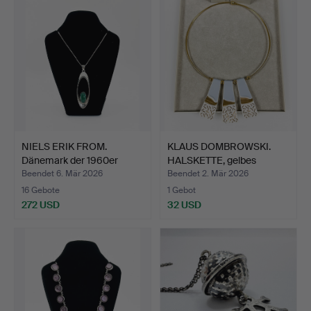
NIELS ERIK FROM.
KLAUS DOMBROWSKI.
Dänemark der 1960er
HALSKETTE, gelbes
Jahre…
Metall…
Beendet 6. Mär 2026
Beendet 2. Mär 2026
16 Gebote
1 Gebot
272 USD
32 USD