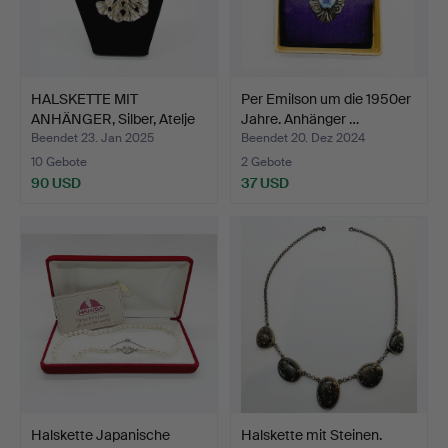
HALSKETTE MIT
Per Emilson um die 1950er
ANHÄNGER, Silber, Atelje
Jahre. Anhänger …
Sti…
Beendet 23. Jan 2025
Beendet 20. Dez 2024
10 Gebote
2 Gebote
90 USD
37 USD
Halskette Japanische
Halskette mit Steinen.