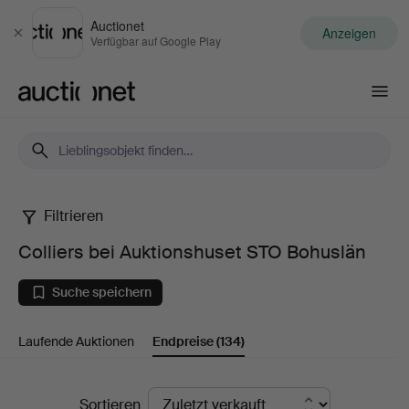
Auctionet
Anzeigen
Schließen
Verfügbar auf Google Play
Auctionet.com
Filtrieren
Colliers
Colliers bei Auktionshuset STO Bohuslän
bei
Suche speichern
Auktionshuset
Laufende Auktionen
Endpreise
(134)
STO
Bohuslän
Endpreise
Sortieren