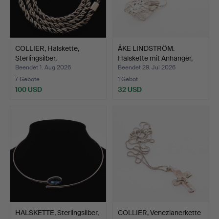
COLLIER, Halskette,
ÅKE LINDSTRÖM.
Sterlingsilber.
Halskette mit Anhänger,
Ste…
Beendet 1. Aug 2026
Beendet 29. Jul 2026
7 Gebote
1 Gebot
100 USD
32 USD
HALSKETTE, Sterlingsilber,
COLLIER, Venezianerkette