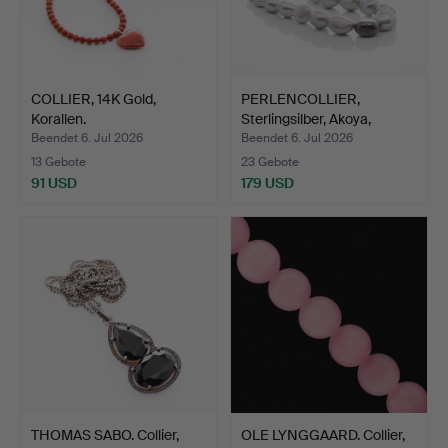
COLLIER, 14K Gold,
PERLENCOLLIER,
Korallen.
Sterlingsilber, Akoya,
Häma…
Beendet 6. Jul 2026
Beendet 6. Jul 2026
13 Gebote
23 Gebote
91 USD
179 USD
THOMAS SABO. Collier,
OLE LYNGGAARD. Collier,