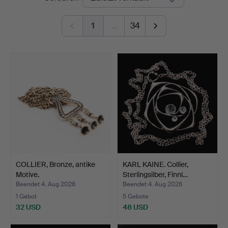
1
…
34
COLLIER, Bronze, antike
KARL KAINE. Collier,
Motive.
Sterlingsilber, Finnl…
Beendet 4. Aug 2026
Beendet 4. Aug 2026
1 Gebot
5 Gebote
32 USD
48 USD