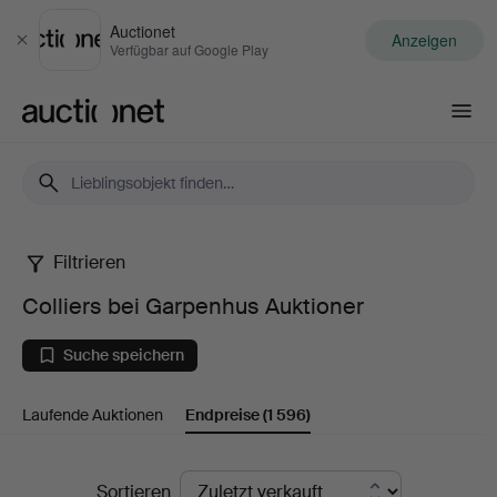
Auctionet
Anzeigen
Schließen
Verfügbar auf Google Play
Auctionet.com
Filtrieren
Colliers
Colliers bei Garpenhus Auktioner
bei
Suche speichern
Garpenhus
Laufende Auktionen
Endpreise
(1 596)
Auktioner
Endpreise
Sortieren