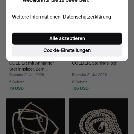
Websites für Sie zu bewerben.
Weitere Informationen:
Datenschutzerklärung
Alle akzeptieren
Cookie-Einstellungen
COLLIER mit Anhänger,
COLLIER, Sterlingsilber.
Sterlingsilber, Bern…
Beendet 21. Jul 2026
Beendet 21. Jul 2026
6 Gebote
8 Gebote
79 USD
106 USD