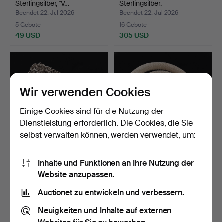
Sterlingsilber, "V…
Sterlingsilber.
Beendet 22. Jul 2026
Beendet 22. Jul 2026
5 Gebote
16 Gebote
49 USD
305 USD
Wir verwenden Cookies
Einige Cookies sind für die Nutzung der
Dienstleistung erforderlich. Die Cookies, die Sie
selbst verwalten können, werden verwendet, um:
COLLIER mit Anhänger,
COLLIER, Sterlingsilber.
Inhalte und Funktionen an Ihre Nutzung der
Silber, Bergslagsste…
Website anzupassen.
Beendet 22. Jul 2026
Beendet 22. Jul 2026
3 Gebote
14 Gebote
Auctionet zu entwickeln und verbessern.
85 USD
232 USD
Neuigkeiten und Inhalte auf externen