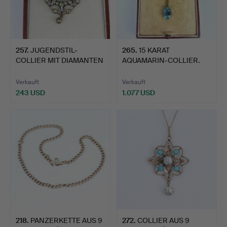
257
.
JUGENDSTIL-
265
.
15 KARAT
COLLIER MIT DIAMANTEN
AQUAMARIN-COLLIER.
UND PERID…
Verkauft
Verkauft
243 USD
1.077 USD
218
.
PANZERKETTE AUS 9
272
.
COLLIER AUS 9