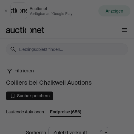
Auctionet
Anzeigen
Schließen
Verfügbar auf Google Play
Auctionet.com
Filtrieren
Colliers
Colliers bei Chalkwell Auctions
bei
Suche speichern
Chalkwell
Laufende Auktionen
Endpreise
(656)
Auctions
Endpreise
Sortieren