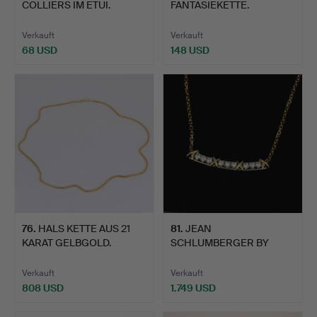
COLLIERS IM ETUI.
FANTASIEKETTE.
Verkauft
Verkauft
68 USD
148 USD
76
.
HALS KETTE AUS 21
81
.
JEAN
KARAT GELBGOLD.
SCHLUMBERGER BY
TIFFANY SIXTEEN
STONE…
Verkauft
Verkauft
808 USD
1.749 USD