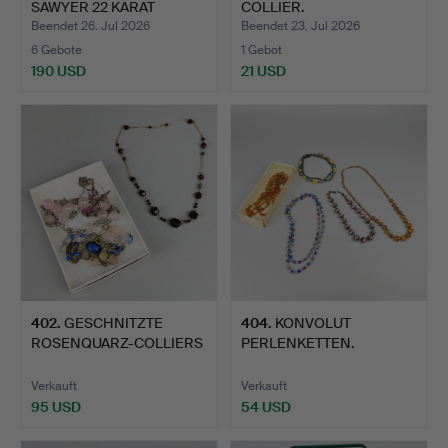
SAWYER 22 KARAT
COLLIER.
VERGOLDE…
Beendet 26. Jul 2026
Beendet 23. Jul 2026
6 Gebote
1 Gebot
190 USD
21 USD
402
.
GESCHNITZTE
404
.
KONVOLUT
ROSENQUARZ-COLLIERS
PERLENKETTEN.
AUS DEN 19…
Verkauft
Verkauft
95 USD
54 USD