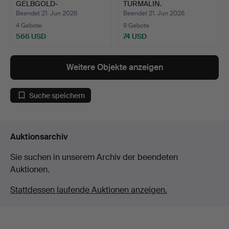
GELBGOLD-
TURMALIN.
DIAMANTANHÄNG…
Beendet 21. Jun 2026
Beendet 21. Jun 2026
4 Gebote
9 Gebote
566 USD
74 USD
Weitere Objekte anzeigen
Suche speichern
Auktionsarchiv
Sie suchen in unserem Archiv der beendeten
Auktionen.
Stattdessen laufende Auktionen anzeigen.