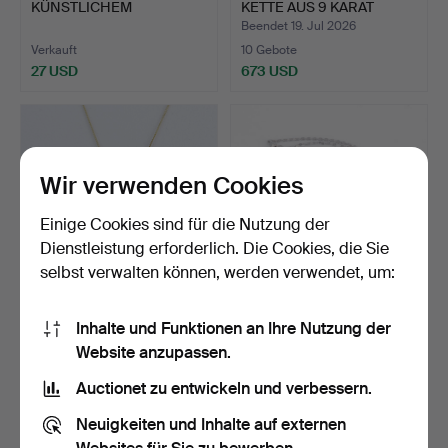
KÜNSTLICHEM
KETTE AUS 9 KARAT
BERNSTEIN.
GOLD.
Beendet 19. Jul 2026
Verkauft
10 Gebote
27 USD
673 USD
Wir verwenden Cookies
Einige Cookies sind für die Nutzung der
Dienstleistung erforderlich. Die Cookies, die Sie
selbst verwalten können, werden verwendet, um:
SOLITÄRANHÄNGER MIT
CARTIER 18 KARAT
Inhalte und Funktionen an Ihre Nutzung der
KETTE, 9 KARAT GOLD.
DIAMANTCOLLIER.
Website anzupassen.
Beendet 19. Jul 2026
Beendet 14. Jul 2026
4 Gebote
14 Gebote
Auctionet zu entwickeln und verbessern.
108 USD
2.886 USD
Neuigkeiten und Inhalte auf externen
Ausgewähltes