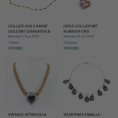
COLLIER AUS 9 KARAT
HERZ-COLLIER MIT
GOLD MIT GRANATEN &
RUBINEN UND
PE…
DIAMANTEN, 18…
Beendet 2. Aug 2026
Beendet 27. Jul 2026
1 Gebot
6 Gebote
471 USD
256 USD
VINTAGE ATTWOOD &
SILBERNES EMAILLE-