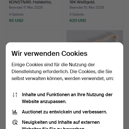
KONSTNÄR. Halskette,
18K Weißgold.
teilwei…
Beendet 17. Mai 2026
Beendet 10. Mai 2026
4 Gebote
4 Gebote
85 USD
620 USD
Wir verwenden Cookies
Einige Cookies sind für die Nutzung der
Dienstleistung erforderlich. Die Cookies, die Sie
selbst verwalten können, werden verwendet, um:
EGGERT. Anhänger mit
COLLIER, zart rosafarbene
Inhalte und Funktionen an Ihre Nutzung der
Kette, Sterlingsilber…
Zuchtperlen.
Website anzupassen.
Beendet 6. Mai 2026
Beendet 5. Mai 2026
1 Gebot
13 Gebote
Auctionet zu entwickeln und verbessern.
32 USD
95 USD
Neuigkeiten und Inhalte auf externen