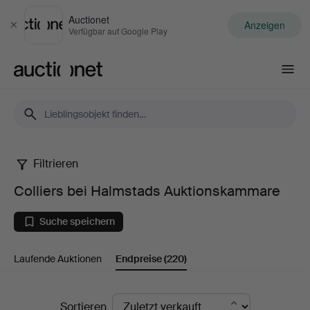
Auctionet
Anzeigen
Schließen
Verfügbar auf Google Play
Auctionet.com
Filtrieren
Colliers
Colliers bei Halmstads Auktionskammare
bei
Suche speichern
Halmstads
Laufende Auktionen
Endpreise
(220)
Auktionskammare
Endpreise
Sortieren