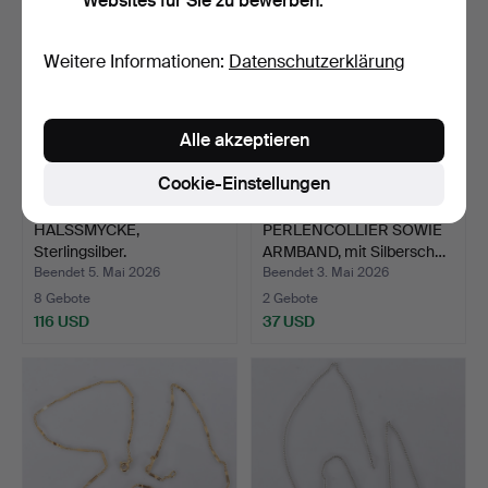
Websites für Sie zu bewerben.
Weitere Informationen:
Datenschutzerklärung
Alle akzeptieren
Cookie-Einstellungen
HALSSMYCKE,
PERLENCOLLIER SOWIE
Sterlingsilber.
ARMBAND, mit Silbersch…
Beendet 5. Mai 2026
Beendet 3. Mai 2026
8 Gebote
2 Gebote
116 USD
37 USD