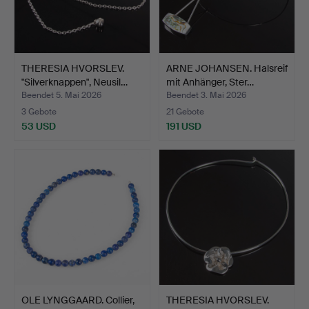
THERESIA HVORSLEV.
ARNE JOHANSEN. Halsreif
"Silverknappen", Neusil…
mit Anhänger, Ster…
Beendet 5. Mai 2026
Beendet 3. Mai 2026
3 Gebote
21 Gebote
53 USD
191 USD
OLE LYNGGAARD. Collier,
THERESIA HVORSLEV.