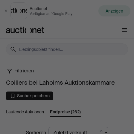
Auctionet
Anzeigen
Schließen
Verfügbar auf Google Play
Auctionet.com
Filtrieren
Colliers
Colliers bei Laholms Auktionskammare
bei
Suche speichern
Laholms
Laufende Auktionen
Endpreise
(262)
Auktionskammare
Endpreise
Sortieren