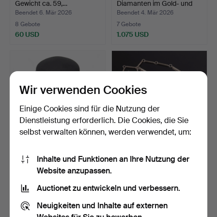
Gewicht ca. 59,…
Diamanten im Gold- und
Bril…
Beendet 6. Mär 2026
Beendet 4. Mär 2026
8 Gebote
7 Gebote
60 USD
1.075 USD
Wir verwenden Cookies
Einige Cookies sind für die Nutzung der
Dienstleistung erforderlich. Die Cookies, die Sie
selbst verwalten können, werden verwendet, um:
HALSKETTE 18K.
WIWEN NILSSON.
Inhalte und Funktionen an Ihre Nutzung der
Golddosierter Bismarck.
HALSKETTE. Anhänger mit
Website anzupassen.
Gew…
Ber…
Beendet 4. Mär 2026
Beendet 1. Mär 2026
9 Gebote
20 Gebote
Auctionet zu entwickeln und verbessern.
4.432 USD
1.897 USD
Neuigkeiten und Inhalte auf externen
Ausgewähltes