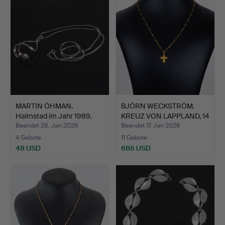
MARTIN ÖHMAN.
BJÖRN WECKSTRÖM.
Halmstad im Jahr 1989.
KREUZ VON LAPPLAND, 14
Silbe…
Ka…
Beendet 28. Jan 2026
Beendet 17. Jan 2026
4 Gebote
11 Gebote
48 USD
686 USD