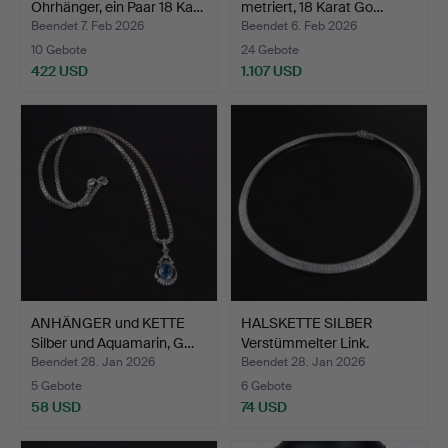
Ohrhänger, ein Paar 18 Ka…
metriert, 18 Karat Go…
Beendet 7. Feb 2026
Beendet 6. Feb 2026
10 Gebote
24 Gebote
422 USD
1.107 USD
ANHÄNGER und KETTE
HALSKETTE SILBER
Silber und Aquamarin, G…
Verstümmelter Link.
Gewic…
Beendet 28. Jan 2026
Beendet 28. Jan 2026
5 Gebote
6 Gebote
58 USD
74 USD