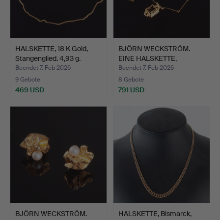
HALSKETTE, 18 K Gold,
BJÖRN WECKSTRÖM.
Stangenglied. 4,93 g.
EINE HALSKETTE,
Magische …
Beendet 7. Feb 2026
Beendet 7. Feb 2026
9 Gebote
8 Gebote
469 USD
791 USD
BJÖRN WECKSTRÖM.
HALSKETTE, Bismarck,