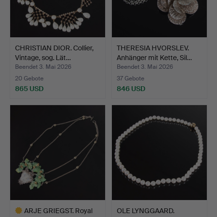
CHRISTIAN DIOR. Collier,
THERESIA HVORSLEV.
Vintage, sog. Lät…
Anhänger mit Kette, Sil…
Beendet 3. Mai 2026
Beendet 3. Mai 2026
20 Gebote
37 Gebote
865 USD
846 USD
ARJE GRIEGST. Royal
OLE LYNGGAARD.