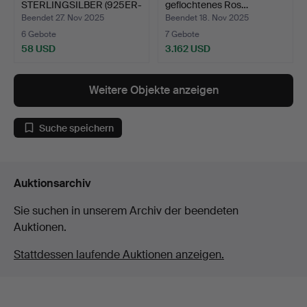
STERLINGSILBER (925ER-
geflochtenes Ros…
PRÄGUN…
Beendet 27. Nov 2025
Beendet 18. Nov 2025
6 Gebote
7 Gebote
58 USD
3.162 USD
Weitere Objekte anzeigen
Suche speichern
Auktionsarchiv
Sie suchen in unserem Archiv der beendeten
Auktionen.
Stattdessen laufende Auktionen anzeigen.