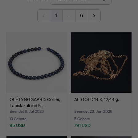
1
…
6
OLE LYNGGAARD. Collier,
ALTGOLD 14 K, 12,44 g.
Lapislazuli mit Ni…
Beendet 9. Jul 2026
Beendet 23. Jun 2026
13 Gebote
5 Gebote
95 USD
791 USD