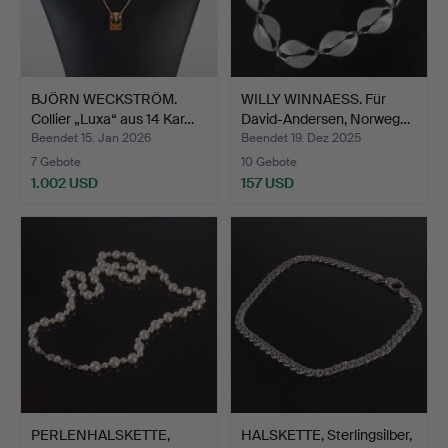
BJÖRN WECKSTRÖM.
WILLY WINNAESS. Für
Collier „Luxa“ aus 14 Kar…
David-Andersen, Norweg…
Beendet 15. Jan 2026
Beendet 19. Dez 2025
7 Gebote
10 Gebote
1.002 USD
157 USD
PERLENHALSKETTE,
HALSKETTE, Sterlingsilber,