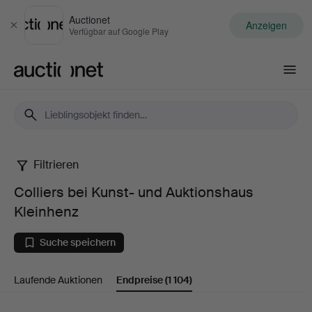
Auctionet
Anzeigen
Schließen
Verfügbar auf Google Play
Auctionet.com
Filtrieren
Colliers
Colliers bei Kunst- und Auktionshaus
bei
Kleinhenz
Kunst-
Suche speichern
und
Laufende Auktionen
Endpreise
(1 104)
Auktionshaus