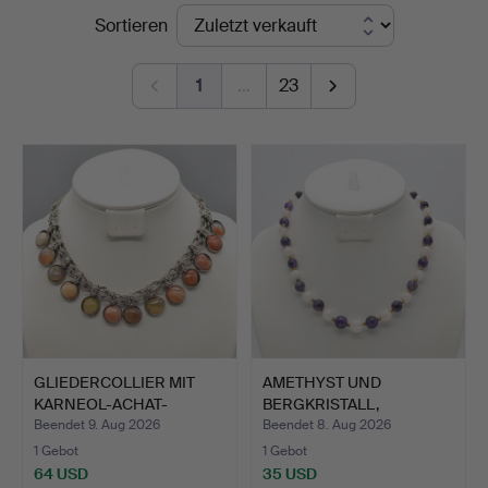
Endpreise
Sortieren
Kleinhenz
1
…
23
GLIEDERCOLLIER MIT
AMETHYST UND
KARNEOL-ACHAT-
BERGKRISTALL,
CABOCHONE…
VERGOLDETE META…
Beendet 9. Aug 2026
Beendet 8. Aug 2026
1 Gebot
1 Gebot
64 USD
35 USD