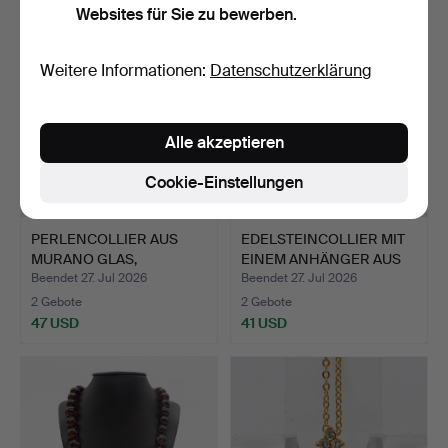
Websites für Sie zu bewerben.
Weitere Informationen:
Datenschutzerklärung
Alle akzeptieren
Cookie-Einstellungen
PERLENCOLLIER AUS
EDELSTEINCOLLIER MIT
MURANO GLAS,
EINEM ANHÄNGER AUS
BERNSTEINFA…
KA…
Beendet 27. Jul 2026
Beendet 27. Jul 2026
2 Gebote
2 Gebote
47 USD
41 USD