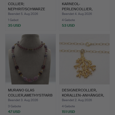
COLLIER;
KARNEOL-
NEPHRIT/SCHWARZE
PERLENCOLLIER,
JADE; VINTAGE.
POLIERTE PERLEN, SI…
Beendet 5. Aug 2026
Beendet 4. Aug 2026
1 Gebot
4 Gebote
35 USD
53 USD
MURANO GLAS
DESIGNERCOLLIER,
COLLIER,AMETHYSTFARB
KORALLEN-ANHÄNGER,
EN MIT VER…
VERGOL…
Beendet 3. Aug 2026
Beendet 2. Aug 2026
3 Gebote
4 Gebote
47 USD
151 USD