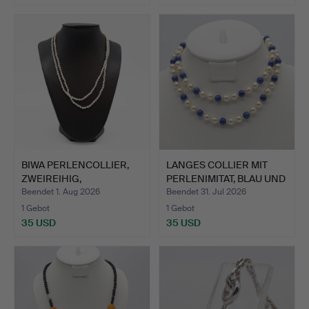
BIWA PERLENCOLLIER,
LANGES COLLIER MIT
ZWEIREIHIG,
PERLENIMITAT, BLAU UND
VERSCHLUSS…
…
Beendet 1. Aug 2026
Beendet 31. Jul 2026
1 Gebot
1 Gebot
35 USD
35 USD