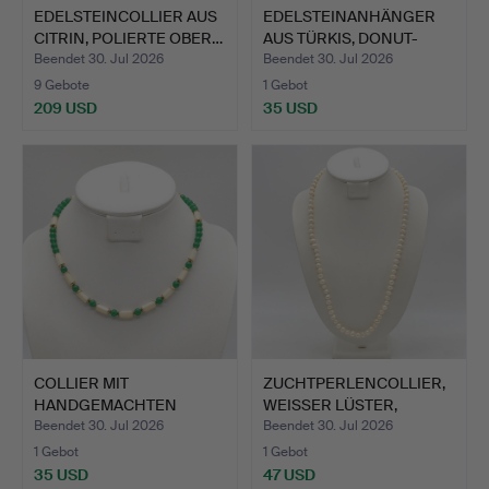
EDELSTEINCOLLIER AUS
EDELSTEINANHÄNGER
CITRIN, POLIERTE OBER…
AUS TÜRKIS, DONUT-
FORM, …
Beendet 30. Jul 2026
Beendet 30. Jul 2026
9 Gebote
1 Gebot
209 USD
35 USD
COLLIER MIT
ZUCHTPERLENCOLLIER,
HANDGEMACHTEN
WEISSER LÜSTER,
PERLEN, RUND UND…
ENTRUN…
Beendet 30. Jul 2026
Beendet 30. Jul 2026
1 Gebot
1 Gebot
35 USD
47 USD