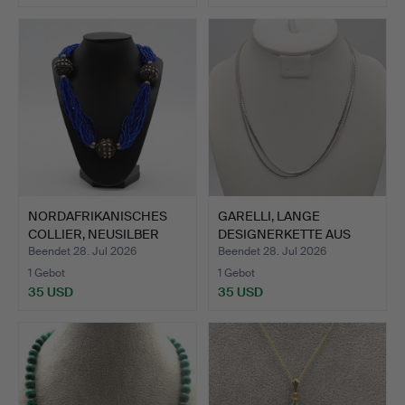
NORDAFRIKANISCHES
GARELLI, LANGE
COLLIER, NEUSILBER
DESIGNERKETTE AUS
UND M…
835ER SIL…
Beendet 28. Jul 2026
Beendet 28. Jul 2026
1 Gebot
1 Gebot
35 USD
35 USD