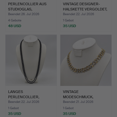
PERLENCOLLIER AUS
VINTAGE DESIGNER-
STUDIOGLAS,
HALSKETTE VERGOLDET,
ENGELSHAUTKO…
GRÖS…
Beendet 26. Jul 2026
Beendet 22. Jul 2026
4 Gebote
1 Gebot
48 USD
35 USD
LANGES
VINTAGE
PERLENCOLLIER,
MODESCHMUCK,
ENDLOSKETTE,
VERGOLDETE UND
Beendet 22. Jul 2026
Beendet 21. Jul 2026
HANDGEM…
VERSIL…
1 Gebot
1 Gebot
35 USD
35 USD