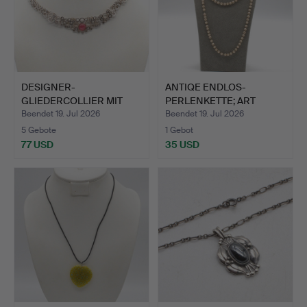
DESIGNER-
ANTIQE ENDLOS-
GLIEDERCOLLIER MIT
PERLENKETTE; ART
EINEM ROSANEN …
DECOT UM 19…
Beendet 19. Jul 2026
Beendet 19. Jul 2026
5 Gebote
1 Gebot
77 USD
35 USD