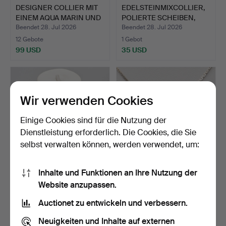
DESIGNER COLLIER MIT
EDELSTEINMIXCOLLIER,
EINEM AQUA MARIN UND
POLIERTE SCHEIBEN,
…
TR…
Beendet 28. Jul 2026
Beendet 28. Jul 2026
12 Gebote
1 Gebot
99 USD
35 USD
Wir verwenden Cookies
Einige Cookies sind für die Nutzung der
Dienstleistung erforderlich. Die Cookies, die Sie
selbst verwalten können, werden verwendet, um:
Inhalte und Funktionen an Ihre Nutzung der
PERLENCOLLIER,
COLLIER MIT DEM
Website anzupassen.
DREISTRÄNGIG,
BUCHSTABEN "L",
HANDGEMACHTE …
ANHÄNGER U…
Beendet 27. Jul 2026
Beendet 27. Jul 2026
Auctionet zu entwickeln und verbessern.
1 Gebot
3 Gebote
35 USD
42 USD
Neuigkeiten und Inhalte auf externen