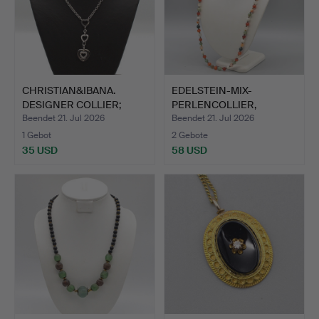
CHRISTIAN&IBANA.
EDELSTEIN-MIX-
DESIGNER COLLIER;
PERLENCOLLIER,
STERLIN…
POLIERTE PERL…
Beendet 21. Jul 2026
Beendet 21. Jul 2026
1 Gebot
2 Gebote
35 USD
58 USD