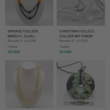
VINTAGE COLLIER,
CHRISTINA COLLECT,
BAKELIT-, GLAS-,
COLLIER MIT EINEM
KERAMIK-…
VENDS…
Beendet 31. Jul 2026
Beendet 31. Jul 2026
1 Gebot
1 Gebot
35 USD
35 USD