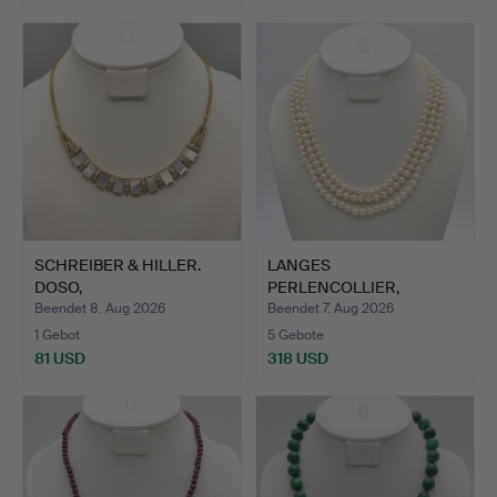
SCHREIBER & HILLER.
LANGES
DOSO,
PERLENCOLLIER,
DESIGNERCOLLIER,…
SÜSSWASSERZUCHTPER
Beendet 8. Aug 2026
Beendet 7. Aug 2026
LE…
1 Gebot
5 Gebote
81 USD
318 USD