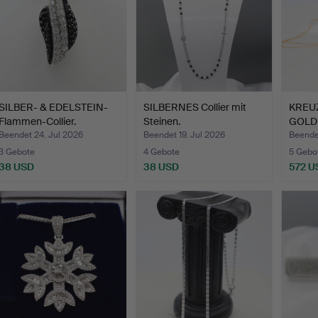
SILBER- & EDELSTEIN-
SILBERNES Collier mit
KREUZ
Flammen-Collier.
Steinen.
GOLD
Beendet 24. Jul 2026
Beendet 19. Jul 2026
Beendet
3 Gebote
4 Gebote
5 Gebo
38 USD
38 USD
572 U