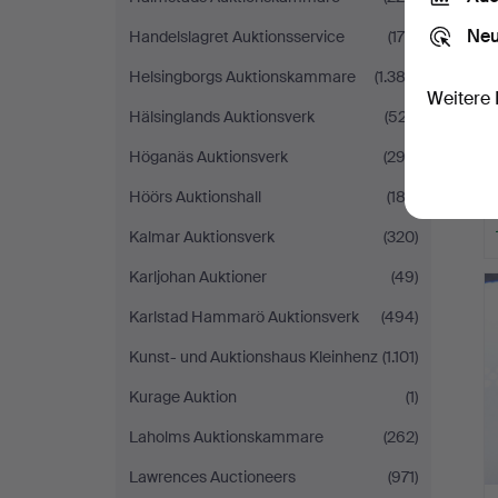
Neu
Handelslagret Auktionsservice
(170)
Helsingborgs Auktionskammare
(1.382)
Weitere 
Hälsinglands Auktionsverk
(527)
Höganäs Auktionsverk
(292)
Höörs Auktionshall
(183)
Kalmar Auktionsverk
(320)
Karljohan Auktioner
(49)
Karlstad Hammarö Auktionsverk
(494)
Kunst- und Auktionshaus Kleinhenz
(1.101)
Kurage Auktion
(1)
Laholms Auktionskammare
(262)
Lawrences Auctioneers
(971)