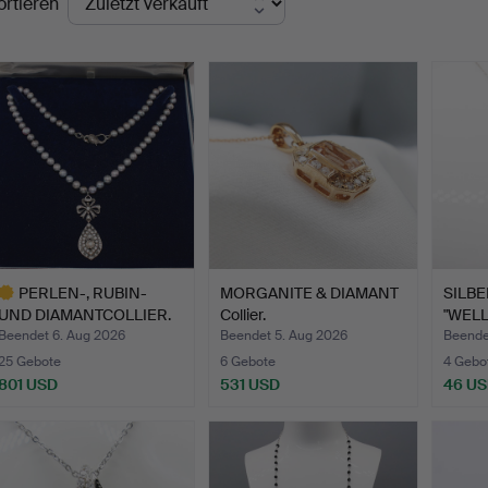
ortieren
PERLEN-, RUBIN-
MORGANITE & DIAMANT
SILBE
UND DIAMANTCOLLIER.
Collier.
"WELL
Beendet 6. Aug 2026
Beendet 5. Aug 2026
Beendet
25 Gebote
6 Gebote
4 Gebo
801 USD
531 USD
46 U
usgewähltes
bjekt