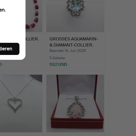
en.
N-PERLENCOLLIER.
GROSSES AQUAMARIN-
& DIAMANT-COLLIER.
tieren
t 18. Jun 2026
Beendet 14. Jun 2026
5 Gebote
D
552 USD