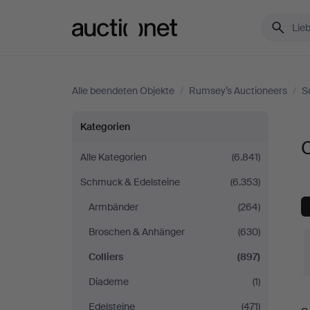
Auctionet.com
Alle beendeten Objekte
/
Rumsey’s Auctioneers
/
S
Colliers
Kategorien
C
bei
Alle Kategorien
(6.841)
Schmuck & Edelsteine
(6.353)
Rumsey’s
Armbänder
(264)
Auctioneers
Broschen & Anhänger
(630)
Colliers
(897)
Diademe
(1)
E
Edelsteine
(471)