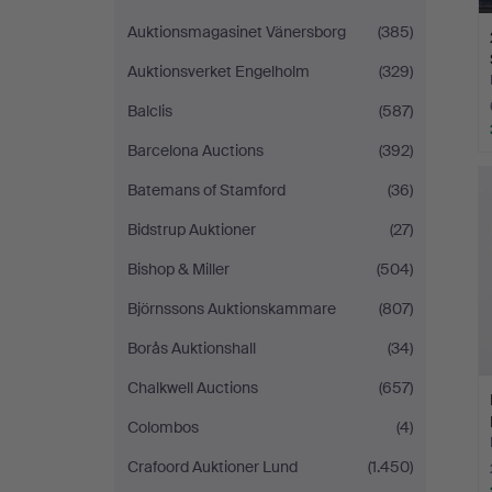
Auktionsmagasinet Vänersborg
(385)
Auktionsverket Engelholm
(329)
Balclis
(587)
Barcelona Auctions
(392)
Batemans of Stamford
(36)
Bidstrup Auktioner
(27)
Bishop & Miller
(504)
Björnssons Auktionskammare
(807)
Borås Auktionshall
(34)
Chalkwell Auctions
(657)
Colombos
(4)
Crafoord Auktioner Lund
(1.450)