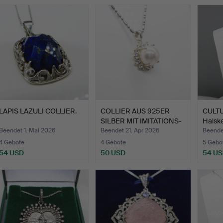
LAPIS LAZULI COLLIER.
COLLIER AUS 925ER
CULT
SILBER MIT IMITATIONS-
Halske
PE…
Beendet 1. Mai 2026
Beendet 21. Apr 2026
Beende
4 Gebote
4 Gebote
5 Gebo
54 USD
50 USD
54 U