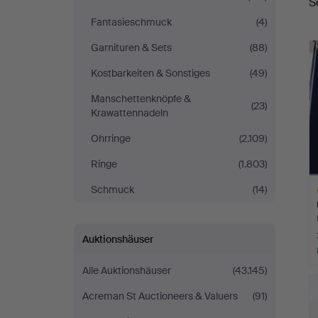
S
Fantasieschmuck
(4)
Garnituren & Sets
(88)
Kostbarkeiten & Sonstiges
(49)
Manschettenknöpfe &
(23)
Krawattennadeln
Ohrringe
(2.109)
Ringe
(1.803)
Schmuck
(14)
Auktionshäuser
Alle Auktionshäuser
(43.145)
A
O
Acreman St Auctioneers & Valuers
(91)