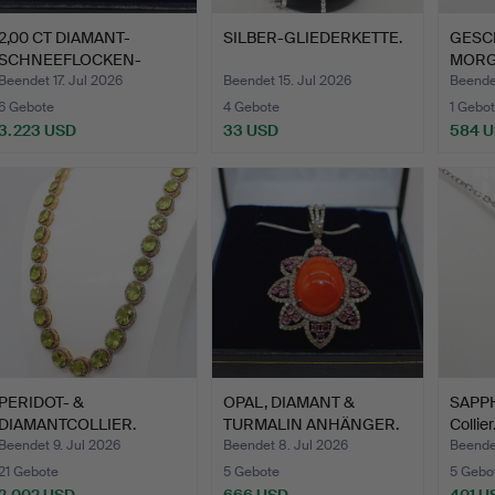
2,00 CT DIAMANT-
SILBER-GLIEDERKETTE.
GESC
SCHNEEFLOCKEN-
MORGA
ANHÄNGER.
Collier
Beendet 17. Jul 2026
Beendet 15. Jul 2026
Beendet
6 Gebote
4 Gebote
1 Gebot
3.223 USD
33 USD
584 
PERIDOT- &
OPAL, DIAMANT &
SAPPH
DIAMANTCOLLIER.
TURMALIN ANHÄNGER.
Collier
Beendet 9. Jul 2026
Beendet 8. Jul 2026
Beendet
21 Gebote
5 Gebote
5 Gebo
2.002 USD
666 USD
401 U