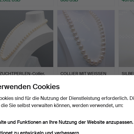
ZUCHTPERLEN-Collier.
COLLIER MIT WEISSEN
SILBE
ZUCHTPERLEN.
KUBIS
erwenden Cookies
COLLI
Beendet 3. Jul 2026
Beendet 2. Jul 2026
Beende
8 Gebote
5 Gebote
3 Gebo
ookies sind für die Nutzung der Dienstleistung erforderlich. D
65 USD
80 USD
37 US
 die Sie selbst verwalten können, werden verwendet, um:
alte und Funktionen an Ihre Nutzung der Website anzupassen.
tionet zu entwickeln und verbessern.