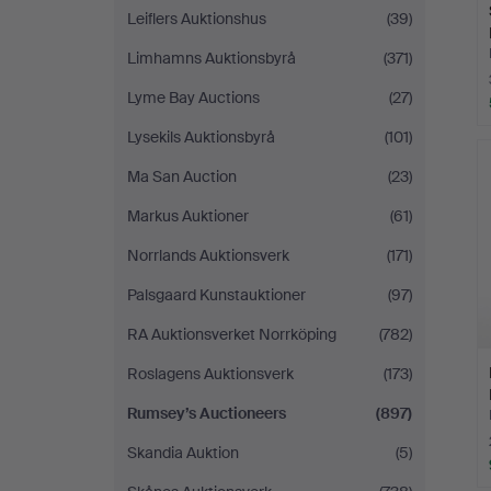
Leiflers Auktionshus
(39)
Limhamns Auktionsbyrå
(371)
Lyme Bay Auctions
(27)
Lysekils Auktionsbyrå
(101)
Ma San Auction
(23)
Markus Auktioner
(61)
Norrlands Auktionsverk
(171)
Palsgaard Kunstauktioner
(97)
RA Auktionsverket Norrköping
(782)
Roslagens Auktionsverk
(173)
Rumsey’s Auctioneers
(897)
Skandia Auktion
(5)