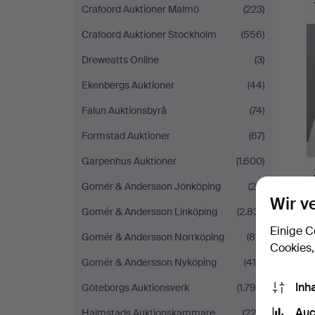
Crafoord Auktioner Malmö
(223)
Crafoord Auktioner Stockholm
(556)
Dreweatts Online
(3)
Ekenbergs Auktioner
(44)
Falun Auktionsbyrå
(74)
Formstad Auktioner
(67)
Garpenhus Auktioner
(1.600)
Gomér & Andersson Jönköping
(25)
Wir v
Gomér & Andersson Linköping
(2.831)
Einige C
Gomér & Andersson Norrköping
(811)
Cookies,
Gomér & Andersson Nyköping
(416)
Inh
Göteborgs Auktionsverk
(1.790)
Auc
Halmstads Auktionskammare
(220)