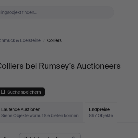
chmuck & Edelsteine
/
Colliers
olliers bei Rumsey’s Auctioneers
Suche speichern
Laufende Auktionen
Endpreise
Siehe Objekte worauf Sie bieten können
897 Objekte
ndpreise