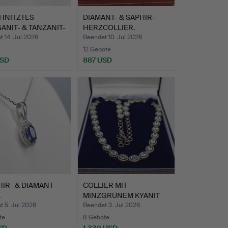
HNITZTES
DIAMANT- & SAPHIR-
NIT- & TANZANIT-
HERZCOLLIER.
.
 14. Jul 2026
Beendet 10. Jul 2026
12 Gebote
USD
887 USD
IR- & DIAMANT-
COLLIER MIT
.
MINZGRÜNEM KYANIT
UND DIAMANTE…
 5. Jul 2026
Beendet 3. Jul 2026
te
8 Gebote
SD
1.339 USD