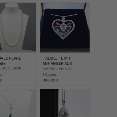
URED PEARL
HALSKETTE MIT
tte.
ANHÄNGER AUS
DIAMANT, TANSAN…
t 20. Apr 2026
Beendet 5. Apr 2026
te
3 Gebote
SD
800 USD