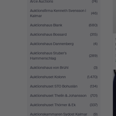
Arce Auctions
(74)
Auktionsfirma Kenneth Svensson i
(46)
Kalmar
Auktionshaus Blank
(680)
Auktionshaus Bossard
(315)
Auktionshaus Dannenberg
(4)
Auktionshaus Stuber's
(289)
Hammerschlag
Auktionshaus von Brühl
(3)
Auktionshuset Kolonn
(1.470)
Auktionshuset STO Bohuslän
(134)
Auktionshuset Thelin & Johansson
(701)
Auktionshuset Thörner & Ek
(337)
Auktionskammaren Sydost Kalmar
(9)