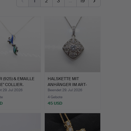
1
2
3
…
19
R (925) & EMAILLE
HALSKETTE MIT
E" COLLIER.
ANHÄNGER IM ART-
DECO-STIL.
 29. Jul 2026
Beendet 29. Jul 2026
te
4 Gebote
SD
45 USD