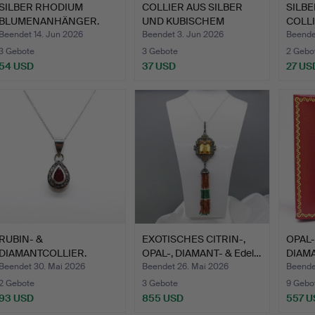
SILBER RHODIUM
COLLIER AUS SILBER
SILB
BLUMENANHÄNGER.
UND KUBISCHEM
COLLI
ZIRKONIA.
Beendet 14. Jun 2026
Beendet 3. Jun 2026
Beende
3 Gebote
3 Gebote
2 Gebo
54 USD
37 USD
27 US
RUBIN- &
EXOTISCHES CITRIN-,
OPAL-
DIAMANTCOLLIER.
OPAL-, DIAMANT- & Edel…
DIAMAN
Beendet 30. Mai 2026
Beendet 26. Mai 2026
Beende
2 Gebote
3 Gebote
9 Gebo
93 USD
855 USD
557 U