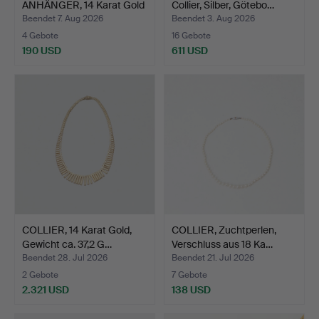
ANHÄNGER, 14 Karat Gold
Collier, Silber, Götebo…
und …
Beendet 7. Aug 2026
Beendet 3. Aug 2026
4 Gebote
16 Gebote
190 USD
611 USD
COLLIER, 14 Karat Gold,
COLLIER, Zuchtperlen,
Gewicht ca. 37,2 G…
Verschluss aus 18 Ka…
Beendet 28. Jul 2026
Beendet 21. Jul 2026
2 Gebote
7 Gebote
2.321 USD
138 USD