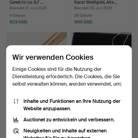
Gewicht ca. 9,7 …
Karat Weißgold, Alts…
Beendet 21. Jun 2026
Beendet 20. Jun 2026
4 Gebote
26 Gebote
823 USD
903 USD
Ausgewähltes
Objekt
Wir verwenden Cookies
Einige Cookies sind für die Nutzung der
Dienstleistung erforderlich. Die Cookies, die Sie
selbst verwalten können, werden verwendet, um:
HALSKETTE, 18 Karat Gold,
TAPIO WIRKKALA.
Inhalte und Funktionen an Ihre Nutzung der
Gewicht ca. 3 Gr…
Halskette, "Stjärnhimmel" …
Website anzupassen.
Beendet 20. Jun 2026
Beendet 20. Jun 2026
3 Gebote
6 Gebote
Auctionet zu entwickeln und verbessern.
243 USD
127 USD
Neuigkeiten und Inhalte auf externen