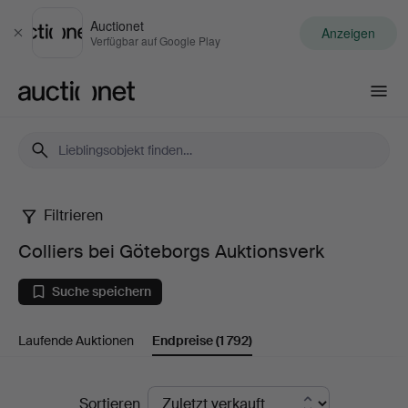
Auctionet
Anzeigen
Schließen
Verfügbar auf Google Play
Auctionet.com
Filtrieren
Colliers
Colliers bei Göteborgs Auktionsverk
bei
Suche speichern
Göteborgs
Laufende Auktionen
Endpreise
(1 792)
Auktionsverk
Endpreise
Sortieren