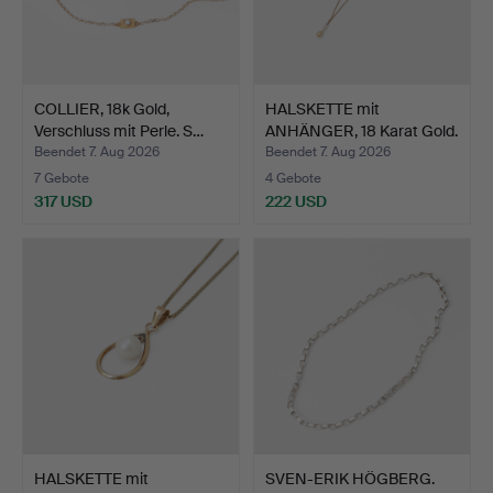
COLLIER, 18k Gold,
HALSKETTE mit
Verschluss mit Perle. S…
ANHÄNGER, 18 Karat Gold.
Gew…
Beendet 7. Aug 2026
Beendet 7. Aug 2026
7 Gebote
4 Gebote
317 USD
222 USD
HALSKETTE mit
SVEN-ERIK HÖGBERG.