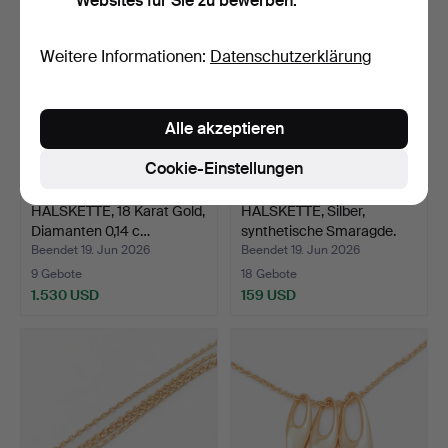
Websites für Sie zu bewerben.
Weitere Informationen:
Datenschutzerklärung
Alle akzeptieren
Cookie-Einstellungen
HALSKETTE, 18 Karat Gold,
HALSKETTE, Silber,
Diamanten 0,14 c…
synthetische Smaragde.
Beendet 19. Jun 2026
Beendet 19. Jun 2026
9 Gebote
18 Gebote
1.530 USD
159 USD