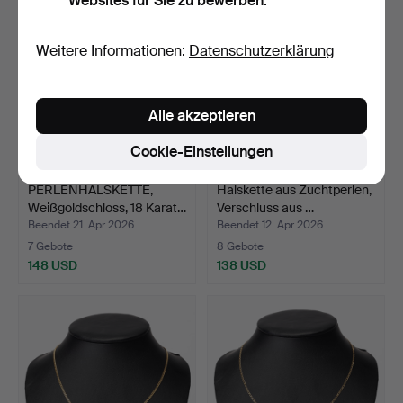
Websites für Sie zu bewerben.
Weitere Informationen:
Datenschutzerklärung
Alle akzeptieren
Cookie-Einstellungen
PERLENHALSKETTE,
Halskette aus Zuchtperlen,
Weißgoldschloss, 18 Karat…
Verschluss aus …
Beendet 21. Apr 2026
Beendet 12. Apr 2026
7 Gebote
8 Gebote
148 USD
138 USD