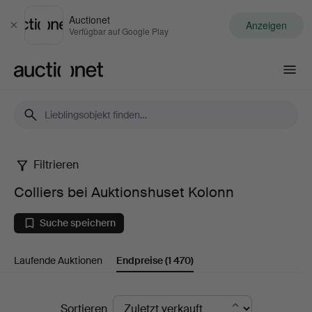
Auctionet
Anzeigen
Schließen
Verfügbar auf Google Play
Auctionet.com
Filtrieren
Colliers
Colliers bei Auktionshuset Kolonn
bei
Suche speichern
Auktionshuset
Laufende Auktionen
Endpreise
(1 470)
Kolonn
Endpreise
Sortieren