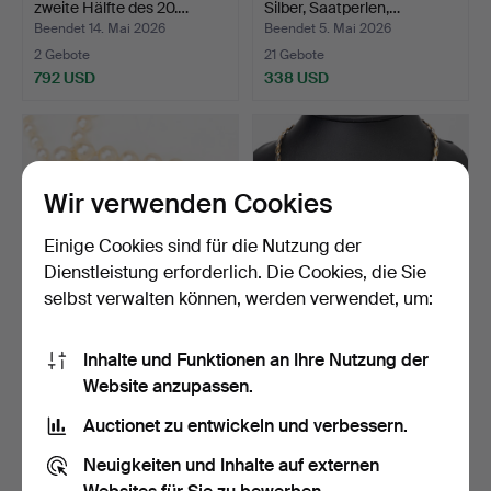
zweite Hälfte des 20.…
Silber, Saatperlen,…
Beendet 14. Mai 2026
Beendet 5. Mai 2026
2 Gebote
21 Gebote
792 USD
338 USD
Wir verwenden Cookies
Einige Cookies sind für die Nutzung der
Dienstleistung erforderlich. Die Cookies, die Sie
selbst verwalten können, werden verwendet, um:
PERLENCOLLIER,
HALSKETTE, 18K
Inhalte und Funktionen an Ihre Nutzung der
Verschluss aus Silber.
Gold/Weißgold, Guldfynd,
Website anzupassen.
ge…
Beendet 29. Apr 2026
Beendet 23. Apr 2026
1 Gebot
3 Gebote
Auctionet zu entwickeln und verbessern.
43 USD
1.055 USD
Neuigkeiten und Inhalte auf externen