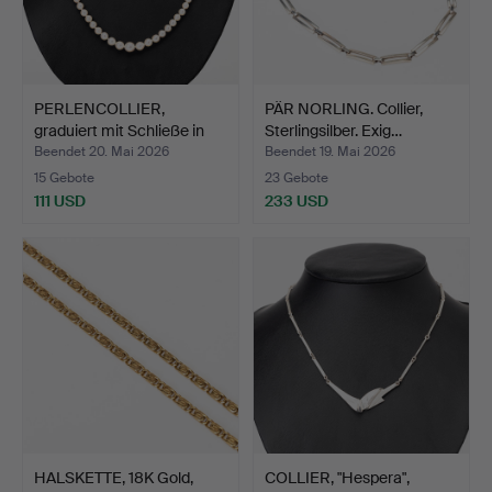
PERLENCOLLIER,
PÄR NORLING. Collier,
graduiert mit Schließe in
Sterlingsilber. Exig…
S…
Beendet 20. Mai 2026
Beendet 19. Mai 2026
15 Gebote
23 Gebote
111 USD
233 USD
HALSKETTE, 18K Gold,
COLLIER, "Hespera",