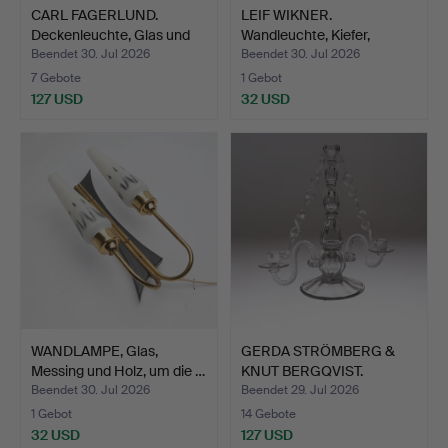
CARL FAGERLUND.
LEIF WIKNER.
Deckenleuchte, Glas und
Wandleuchte, Kiefer,
Me…
Persåsen…
Beendet 30. Jul 2026
Beendet 30. Jul 2026
7 Gebote
1 Gebot
127 USD
32 USD
WANDLAMPE, Glas,
GERDA STRÖMBERG &
Messing und Holz, um die …
KNUT BERGQVIST.
Kandelab…
Beendet 30. Jul 2026
Beendet 29. Jul 2026
1 Gebot
14 Gebote
32 USD
127 USD