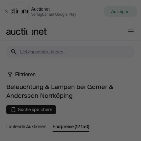
Auctionet
Anzeigen
Schließen
Verfügbar auf Google Play
Auctionet.com
Filtrieren
Beleuchtung
Beleuchtung & Lampen bei Gomér &
&
Andersson Norrköping
Lampen
Suche speichern
bei
Laufende Auktionen
Endpreise
(12 150)
Gomér