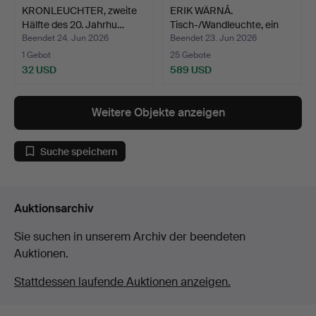
KRONLEUCHTER, zweite
ERIK WÄRNÅ.
Hälfte des 20. Jahrhu…
Tisch-/Wandleuchte, ein
Paar, …
Beendet 24. Jun 2026
Beendet 23. Jun 2026
1 Gebot
25 Gebote
32 USD
589 USD
Weitere Objekte anzeigen
Suche speichern
Auktionsarchiv
Sie suchen in unserem Archiv der beendeten
Auktionen.
Stattdessen laufende Auktionen anzeigen.