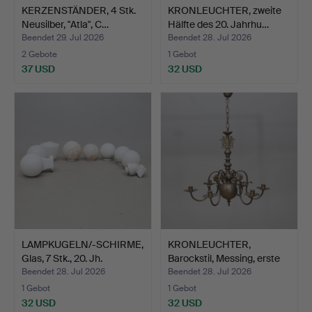
KERZENSTÄNDER, 4 Stk.
KRONLEUCHTER, zweite
Neusilber, "Atla", C…
Hälfte des 20. Jahrhu…
Beendet 29. Jul 2026
Beendet 28. Jul 2026
2 Gebote
1 Gebot
37 USD
32 USD
LAMPKUGELN/-SCHIRME,
KRONLEUCHTER,
Glas, 7 Stk., 20. Jh.
Barockstil, Messing, erste
H…
Beendet 28. Jul 2026
Beendet 28. Jul 2026
1 Gebot
1 Gebot
32 USD
32 USD