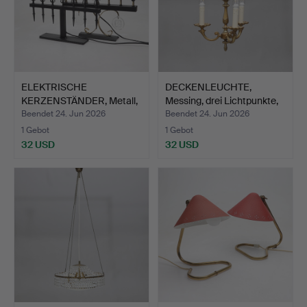
ELEKTRISCHE
DECKENLEUCHTE,
KERZENSTÄNDER, Metall,
Messing, drei Lichtpunkte,
Gnosjö …
…
Beendet 24. Jun 2026
Beendet 24. Jun 2026
1 Gebot
1 Gebot
32 USD
32 USD