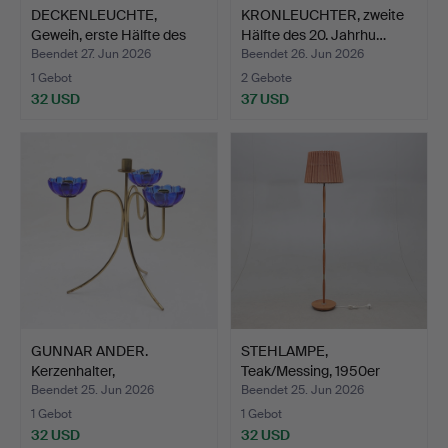
DECKENLEUCHTE,
KRONLEUCHTER, zweite
Geweih, erste Hälfte des
Hälfte des 20. Jahrhu…
20…
Beendet 27. Jun 2026
Beendet 26. Jun 2026
1 Gebot
2 Gebote
32 USD
37 USD
GUNNAR ANDER.
STEHLAMPE,
Kerzenhalter,
Teak/Messing, 1950er
Messing/Glas, …
Jahre.
Beendet 25. Jun 2026
Beendet 25. Jun 2026
1 Gebot
1 Gebot
32 USD
32 USD