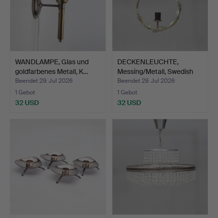
WANDLAMPE, Glas und
DECKENLEUCHTE,
goldfarbenes Metall, K…
Messing/Metall, Swedish
Mod…
Beendet 29. Jul 2026
Beendet 29. Jul 2026
1 Gebot
1 Gebot
32 USD
32 USD