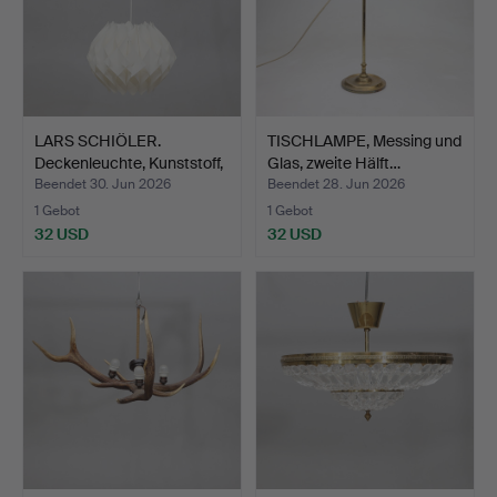
LARS SCHIÖLER.
TISCHLAMPE, Messing und
Deckenleuchte, Kunststoff,
Glas, zweite Hälft…
…
Beendet 30. Jun 2026
Beendet 28. Jun 2026
1 Gebot
1 Gebot
32 USD
32 USD