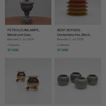
PETROLEUMLAMPE,
BENT BOYSEN.
Metall und Glas,
Deckenleuchte, Blech,
Rokokosti…
"Duett"…
Beendet 2. Jul 2026
Beendet 2. Jul 2026
2 Gebote
2 Gebote
37 USD
37 USD