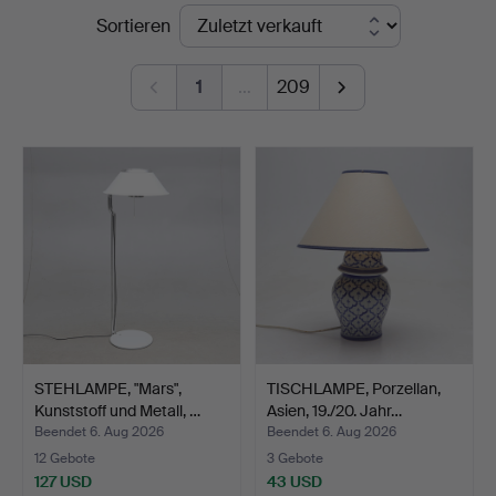
Endpreise
Sortieren
&
Andersson
1
…
209
Norrköping
STEHLAMPE, "Mars",
TISCHLAMPE, Porzellan,
Kunststoff und Metall, …
Asien, 19./20. Jahr…
Beendet 6. Aug 2026
Beendet 6. Aug 2026
12 Gebote
3 Gebote
127 USD
43 USD