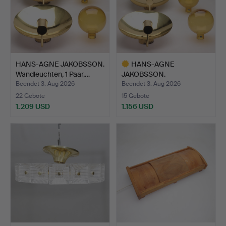
HANS-AGNE JAKOBSSON.
HANS-AGNE
Wandleuchten, 1 Paar,…
JAKOBSSON.
Wandleuchten, Messing…
Beendet 3. Aug 2026
Beendet 3. Aug 2026
22 Gebote
15 Gebote
1.209 USD
1.156 USD
Ausgewähltes
Objekt