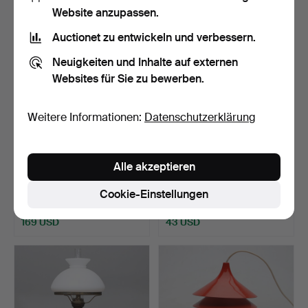
Website anzupassen.
Auctionet zu entwickeln und verbessern.
Neuigkeiten und Inhalte auf externen
Websites für Sie zu bewerben.
Weitere Informationen:
Datenschutzerklärung
HANS-AGNE JAKOBSSON.
JAN WICKELGREN.
Alle akzeptieren
Deckenleuchte, lackie…
Tischlampe, Buche, Aneta,
…
Beendet 3. Jul 2026
Beendet 3. Jul 2026
Cookie-Einstellungen
15 Gebote
3 Gebote
169 USD
43 USD