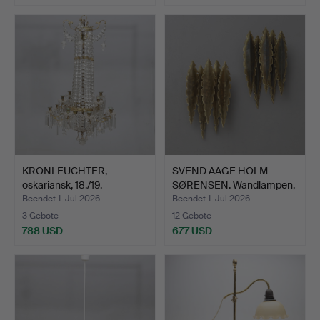
KRONLEUCHTER,
SVEND AAGE HOLM
oskariansk, 18./19.
SØRENSEN. Wandlampen,
Jahrhund…
1 Pa…
Beendet 1. Jul 2026
Beendet 1. Jul 2026
3 Gebote
12 Gebote
788 USD
677 USD