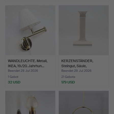
WANDLEUCHTE. Metall,
KERZENSTÄNDER,
IKEA, 19./20. Jahrhun…
Steingut, Säule,
Gustavsber…
Beendet 29. Jul 2026
Beendet 29. Jul 2026
1 Gebot
21 Gebote
32 USD
179 USD