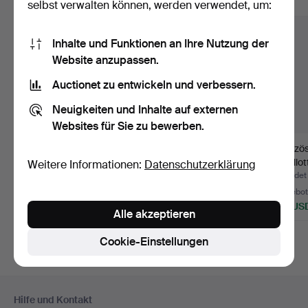
Alle Objekte anzeigen
selbst verwalten können, werden verwendet, um:
Inhalte und Funktionen an Ihre Nutzung der
Website anzupassen.
Auctionet zu entwickeln und verbessern.
Neuigkeiten und Inhalte auf externen
Websites für Sie zu bewerben.
JUGENDSTIL
DESIGN
Franzö
DECKENLAMPE UM
DECKENLAMPE,
Bouillo
Weitere Informationen:
Datenschutzerklärung
1910.
1970er Jahre.
20. Jah
Beendet 16. Jul 2026
Beendet 11. Jul 2026
Beendet 
1 Gebot
Schätzwert
18 Gebo
35 USD
139 USD
162 US
Alle akzeptieren
Cookie-Einstellungen
Fußzeilen-
Hilfe und Kontakt
Navigation