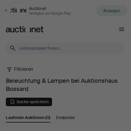
Auctionet
Anzeigen
Schließen
Verfügbar auf Google Play
Auctionet.com
Filtrieren
Beleuchtung
Beleuchtung & Lampen bei Auktionshaus
&
Bossard
Lampen
Suche speichern
bei
Laufende Auktionen
(0)
Endpreise
Auktionshaus